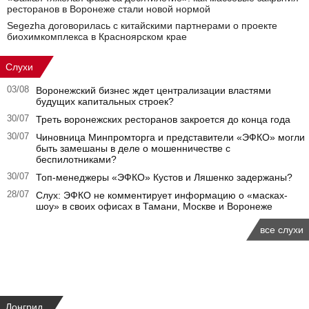
ресторанов в Воронеже стали новой нормой
Segezha договорилась с китайскими партнерами о проекте
биохимкомплекса в Красноярском крае
Слухи
03/08
Воронежский бизнес ждет централизации властями
будущих капитальных строек?
30/07
Треть воронежских ресторанов закроется до конца года
30/07
Чиновница Минпромторга и представители «ЭФКО» могли
быть замешаны в деле о мошенничестве с
беспилотниками?
30/07
Топ-менеджеры «ЭФКО» Кустов и Ляшенко задержаны?
28/07
Слух: ЭФКО не комментирует информацию о «масках-
шоу» в своих офисах в Тамани, Москве и Воронеже
все слухи
Лонгрид