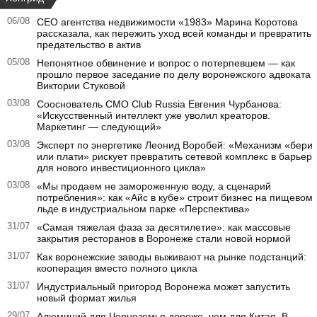
06/08
CEO агентства недвижимости «1983» Марина Коротова
рассказала, как пережить уход всей команды и превратить
предательство в актив
05/08
Непонятное обвинение и вопрос о потерпевшем — как
прошло первое заседание по делу воронежского адвоката
Виктории Стуковой
03/08
Сооснователь CMO Club Russia Евгения Чурбанова:
«Искусственный интеллект уже уволил креаторов.
Маркетинг — следующий»
03/08
Эксперт по энергетике Леонид Воробей: «Механизм «бери
или плати» рискует превратить сетевой комплекс в барьер
для нового инвестиционного цикла»
03/08
«Мы продаем не замороженную воду, а сценарий
потребления»: как «Айс в кубе» строит бизнес на пищевом
льде в индустриальном парке «Перспектива»
31/07
«Самая тяжелая фаза за десятилетие»: как массовые
закрытия ресторанов в Воронеже стали новой нормой
31/07
Как воронежские заводы выживают на рынке подстанций:
кооперация вместо полного цикла
31/07
Индустриальный пригород Воронежа может запустить
новый формат жилья
29/07
Алюминий для Черноземья дороже, чем для Китая. В