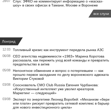
28/07
Слух: ЭФКО не комментирует информацию о «масках-
шоу» в своих офисах в Тамани, Москве и Воронеже
все слухи
Лонгрид
12:03
Топливный кризис как инструмент передела рынка АЗС
06/08
CEO агентства недвижимости «1983» Марина Коротова
рассказала, как пережить уход всей команды и превратить
предательство в актив
05/08
Непонятное обвинение и вопрос о потерпевшем — как
прошло первое заседание по делу воронежского адвоката
Виктории Стуковой
03/08
Сооснователь CMO Club Russia Евгения Чурбанова:
«Искусственный интеллект уже уволил креаторов.
Маркетинг — следующий»
03/08
Эксперт по энергетике Леонид Воробей: «Механизм «бери
или плати» рискует превратить сетевой комплекс в барьер
для нового инвестиционного цикла»