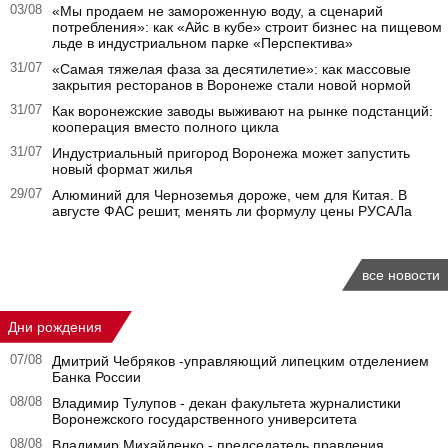
03/08
«Мы продаем не замороженную воду, а сценарий
потребления»: как «Айс в кубе» строит бизнес на пищевом
льде в индустриальном парке «Перспектива»
31/07
«Самая тяжелая фаза за десятилетие»: как массовые
закрытия ресторанов в Воронеже стали новой нормой
31/07
Как воронежские заводы выживают на рынке подстанций:
кооперация вместо полного цикла
31/07
Индустриальный пригород Воронежа может запустить
новый формат жилья
29/07
Алюминий для Черноземья дороже, чем для Китая. В
августе ФАС решит, менять ли формулу цены РУСАЛа
все новости
Дни рождения
07/08
Дмитрий Чебряков -управляющий липецким отделением
Банка России
08/08
Владимир Тулупов - декан факультета журналистики
Воронежского государственного университета
08/08
Владимир Михайленко - председатель правления