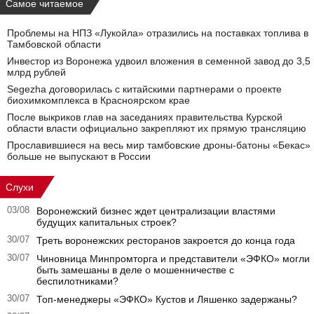
Самое читаемое
Проблемы на НПЗ «Лукойла» отразились на поставках топлива в
Тамбовской области
Инвестор из Воронежа удвоил вложения в семенной завод до 3,5
млрд рублей
Segezha договорилась с китайскими партнерами о проекте
биохимкомплекса в Красноярском крае
После выкриков глав на заседаниях правительства Курской
области власти официально закрепляют их прямую трансляцию
Прославившиеся на весь мир тамбовские дроны-батоны «Бекас»
больше не выпускают в России
Слухи
03/08
Воронежский бизнес ждет централизации властями
будущих капитальных строек?
30/07
Треть воронежских ресторанов закроется до конца года
30/07
Чиновница Минпромторга и представители «ЭФКО» могли
быть замешаны в деле о мошенничестве с
беспилотниками?
30/07
Топ-менеджеры «ЭФКО» Кустов и Ляшенко задержаны?