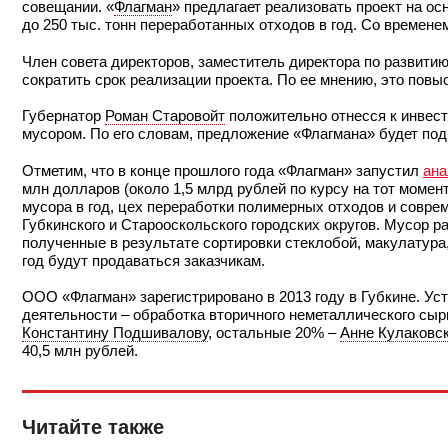
совещании. «
Флагман
» предлагает реализовать проект на о
до 250 тыс. тонн переработанных отходов в год. Со времен
Член совета директоров, заместитель директора по развит
сократить срок реализации проекта. По ее мнению, это пов
Губернатор
Роман Старовойт
положительно отнесся к инвест
мусором. По его словам, предложение «Флагмана» будет под
Отметим, что в конце прошлого года «Флагман» запустил
ана
млн долларов (около 1,5 млрд рублей по курсу на тот момен
мусора в год, цех переработки полимерных отходов и совре
Губкинского и Старооскольского городских округов. Мусор р
полученные в результате сортировки стеклобой, макулатура
год будут продаваться заказчикам.
ООО «Флагман» зарегистрировано в 2013 году в Губкине. Ус
деятельности – обработка вторичного неметаллического сы
Константину Подшивалову
, остальные 20% –
Анне Кулаковс
40,5 млн рублей.
Читайте также