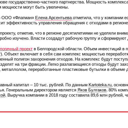
снове государственно-частного партнерства. Мощность комплекс
ем мощности могут быть увеличены.
ию ООО «Флагман»
Елена Арсентьева
отметила, что у компании е
ысит эффективность управления обращения с отходами в регионе
проекту, отметив, что в регионе десятилетиями не уделяли вни
робно изучено. Власти создадут рабочую группу и сформируют 
логичный проект
в Белгородской области. Объем инвестиций в п
т). Объект включает в себя сам комплекс мощностью переработк
менный полигон захоронения отходов. На комплекс будут поступ
азделят на три фракции. Легко разлагающиеся отходы будут зах
, металлолом, переработанные пластиковые бутылки в объеме до
тавный капитал – 10 тыс. рублей. По данным
Kartoteka.ru
, основн
рья. Генеральным директором является
Яков Булгаков
. 80% ком
кой
. Выручка компании в 2018 году составила 89,6 млн рублей, 