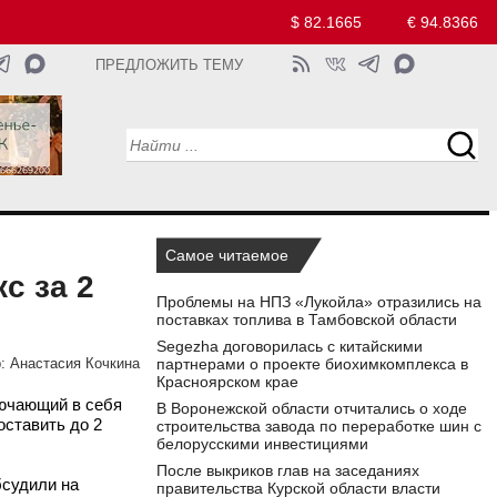
$ 82.1665
€ 94.8366
ПРЕДЛОЖИТЬ ТЕМУ
Самое читаемое
с за 2
Проблемы на НПЗ «Лукойла» отразились на
поставках топлива в Тамбовской области
Segezha договорилась с китайскими
партнерами о проекте биохимкомплекса в
:
Анастасия Кочкина
Красноярском крае
лючающий в себя
В Воронежской области отчитались о ходе
ставить до 2
строительства завода по переработке шин с
белорусскими инвестициями
После выкриков глав на заседаниях
судили на
правительства Курской области власти