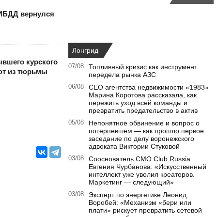
ИБДД вернулся
Лонгрид
ывшего курского
07/08
Топливный кризис как инструмент
ют из тюрьмы
передела рынка АЗС
06/08
CEO агентства недвижимости «1983»
Марина Коротова рассказала, как
пережить уход всей команды и
превратить предательство в актив
05/08
Непонятное обвинение и вопрос о
потерпевшем — как прошло первое
заседание по делу воронежского
адвоката Виктории Стуковой
03/08
Сооснователь CMO Club Russia
Евгения Чурбанова: «Искусственный
интеллект уже уволил креаторов.
Маркетинг — следующий»
03/08
Эксперт по энергетике Леонид
Воробей: «Механизм «бери или
плати» рискует превратить сетевой