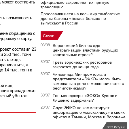
а может составить
официально закрепляют их прямую
трансляцию
Прославившиеся на весь мир тамбовские
сть возможность
дроны-батоны «Бекас» больше не
.
выпускают в России
мание обращению с
Слухи
дорожную карту.
03/08
Воронежский бизнес ждет
роект составил 23
централизации властями будущих
и 250 тыс. тонн
капитальных строек?
ать отходы
30/07
Треть воронежских ресторанов
ораниваться, а
закроется до конца года
 14 тыс. тонн в
30/07
Чиновница Минпромторга и
представители «ЭФКО» могли быть
замешаны в деле о мошенничестве с
ой вид
беспилотниками?
пании принадлежит
чистый убыток –
30/07
Топ-менеджеры «ЭФКО» Кустов и
Ляшенко задержаны?
28/07
Слух: ЭФКО не комментирует
информацию о «масках-шоу» в своих
офисах в Тамани, Москве и Воронеже
все слухи