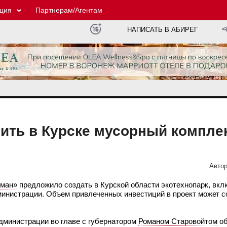
ция
Партнерам/Агентам
НАПИСАТЬ В АБИРЕГ
ть в Курске мусорный комплек
Автор
ман»
предложило создать в Курской области экотехнопарк, вк
нистрации. Объем привлеченных инвестиций в проект может со
дминистрации во главе с губернатором
Романом Старовойтом
об