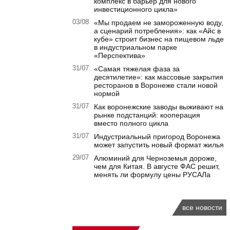
комплекс в барьер для нового
инвестиционного цикла»
03/08
«Мы продаем не замороженную воду,
а сценарий потребления»: как «Айс в
кубе» строит бизнес на пищевом льде
в индустриальном парке
«Перспектива»
31/07
«Самая тяжелая фаза за
десятилетие»: как массовые закрытия
ресторанов в Воронеже стали новой
нормой
31/07
Как воронежские заводы выживают на
рынке подстанций: кооперация
вместо полного цикла
31/07
Индустриальный пригород Воронежа
может запустить новый формат жилья
29/07
Алюминий для Черноземья дороже,
чем для Китая. В августе ФАС решит,
менять ли формулу цены РУСАЛа
все новости