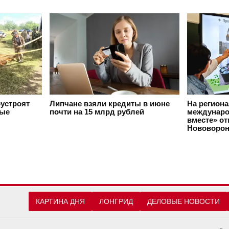
оустроят
Липчане взяли кредиты в июне
На регион
вые
почти на 15 млрд рублей
междунаро
вместе» о
Нововорон
КАРТИНА ДНЯ
ЛОНГРИД
ДЕЛОВЫЕ НОВОСТИ