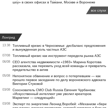
шоу» в своих офисах в Тамани, Москве и Воронеже
все слухи
Лонгрид
13:38
Топливный кризис в Черноземье: дисбаланс предложения
и вынужденная роль частных АЗС
07/08
Топливный кризис как инструмент передела рынка АЗС
06/08
CEO агентства недвижимости «1983» Марина Коротова
рассказала, как пережить уход всей команды и превратить
предательство в актив
05/08
Непонятное обвинение и вопрос о потерпевшем — как
прошло первое заседание по делу воронежского адвоката
Виктории Стуковой
03/08
Сооснователь CMO Club Russia Евгения Чурбанова:
«Искусственный интеллект уже уволил креаторов.
Маркетинг — следующий»
03/08
Эксперт по энергетике Леонид Воробей: «Механизм «бери
или плати» рискует превратить сетевой комплекс в барьер