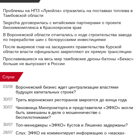
Проблемы на НПЗ «Лукойла» отразились на поставках топлива в
Тамбовской области
Segezha договорилась с китайскими партнерами о проекте
биохимкомплекса в Красноярском крае
В Воронежской области отчитались о ходе строительства завода
по переработке шин с белорусскими инвестициями
После выкриков глав на заседаниях правительства Курской
области власти официально закрепляют их прямую трансляцию
Прославившиеся на весь мир тамбовские дроны-батоны «Бекас»
больше не выпускают в России
Слухи
03/08
Воронежский бизнес ждет централизации властями
будущих капитальных строек?
30/07
Треть воронежских ресторанов закроется до конца года
30/07
Чиновница Минпромторга и представители «ЭФКО» могли
быть замешаны в деле о мошенничестве с
беспилотниками?
30/07
Топ-менеджеры «ЭФКО» Кустов и Ляшенко задержаны?
28/07
Слух: ЭФКО не комментирует информацию о «масках-