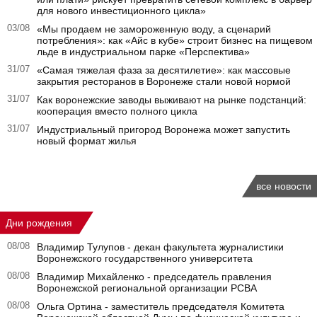
для нового инвестиционного цикла»
03/08
«Мы продаем не замороженную воду, а сценарий
потребления»: как «Айс в кубе» строит бизнес на пищевом
льде в индустриальном парке «Перспектива»
31/07
«Самая тяжелая фаза за десятилетие»: как массовые
закрытия ресторанов в Воронеже стали новой нормой
31/07
Как воронежские заводы выживают на рынке подстанций:
кооперация вместо полного цикла
31/07
Индустриальный пригород Воронежа может запустить
новый формат жилья
все новости
Дни рождения
08/08
Владимир Тулупов - декан факультета журналистики
Воронежского государственного университета
08/08
Владимир Михайленко - председатель правления
Воронежской региональной организации РСВА
08/08
Ольга Ортина - заместитель председателя Комитета