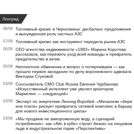
Лонгрид
08/08
Топливный кризис в Черноземье: дисбаланс предложения
и вынужденная роль частных АЗС
07/08
Топливный кризис как инструмент передела рынка АЗС
06/08
CEO агентства недвижимости «1983» Марина Коротова
рассказала, как пережить уход всей команды и превратить
предательство в актив
05/08
Непонятное обвинение и вопрос о потерпевшем — как
прошло первое заседание по делу воронежского адвоката
Виктории Стуковой
03/08
Сооснователь CMO Club Russia Евгения Чурбанова:
«Искусственный интеллект уже уволил креаторов.
Маркетинг — следующий»
03/08
Эксперт по энергетике Леонид Воробей: «Механизм «бери
или плати» рискует превратить сетевой комплекс в барьер
для нового инвестиционного цикла»
03/08
«Мы продаем не замороженную воду, а сценарий
потребления»: как «Айс в кубе» строит бизнес на пищевом
льде в индустриальном парке «Перспектива»