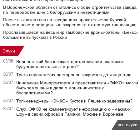
В Воронежской области отчитались о ходе строительства завода
по переработке шин с белорусскими инвестициями
После выкриков глав на заседаниях правительства Курской
области власти официально закрепляют их прямую трансляцию
Прославившиеся на весь мир тамбовские дроны-батоны «Бекас»
больше не выпускают в России
Слухи
03/08
Воронежский бизнес ждет централизации властями
будущих капитальных строек?
30/07
Треть воронежских ресторанов закроется до конца года
30/07
Чиновница Минпромторга и представители «ЭФКО» могли
быть замешаны в деле о мошенничестве с
беспилотниками?
30/07
Топ-менеджеры «ЭФКО» Кустов и Ляшенко задержаны?
28/07
Слух: ЭФКО не комментирует информацию о «масках-
шоу» в своих офисах в Тамани, Москве и Воронеже
все слухи