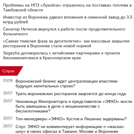
Проблемы на НПЗ «Лукойла» отразились на поставках топлива в
Тамбовской области
Инвестор из Воронежа удвоил вложения в семенной завод до 3,5
млрд рублей
Сенатор Нетесов вернулся к работе после продолжительного
больничного
«Самая тяжелая фаза за десятилетие»: как массовые закрытия
ресторанов в Воронеже стали новой нормой
Segezha договорилась с китайскими партнерами о проекте
биохимкомплекса в Красноярском крае
Слухи
03/08
Воронежский бизнес ждет централизации властями
будущих капитальных строек?
30/07
Треть воронежских ресторанов закроется до конца года
30/07
Чиновница Минпромторга и представители «ЭФКО» могли
быть замешаны в деле о мошенничестве с
беспилотниками?
30/07
Топ-менеджеры «ЭФКО» Кустов и Ляшенко задержаны?
28/07
Слух: ЭФКО не комментирует информацию о «масках-
шоу» в своих офисах в Тамани, Москве и Воронеже