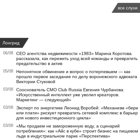
все слухи
Лонгрид
06/08
CEO агентства недвижимости «1983» Марина Коротова
рассказала, как пережить уход всей команды и превратить
предательство в актив
05/08
Непонятное обвинение и вопрос о потерпевшем — как
прошло первое заседание по делу воронежского адвоката
Виктории Стуковой
03/08
Сооснователь CMO Club Russia Евгения Чурбанова:
«Искусственный интеллект уже уволил креаторов.
Маркетинг — следующий»
03/08
Эксперт по энергетике Леонид Воробей: «Механизм «бери
или плати» рискует превратить сетевой комплекс в барьер
для нового инвестиционного цикла»
03/08
«Мы продаем не замороженную воду, а сценарий
потребления»: как «Айс в кубе» строит бизнес на пищевом
льде в индустриальном парке «Перспектива»