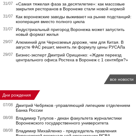
31/07
«Самая тяжелая фаза за десятилетие»: как массовые
закрытия ресторанов в Воронеже стали новой нормой
31/07
Как воронежские заводы выживают на рынке подстанций:
кооперация вместо полного цикла
31/07
Индустриальный пригород Воронежа может запустить
новый формат жилья
29/07
Алюминий для Черноземья дороже, чем для Китая. В
августе ФАС решит, менять ли формулу цены РУСАЛа
29/07
Бизнес-эксперт Дмитрий Орищенко: «Ждем переезд
центрального офиса Ростеха в Воронеж с 1 сентября?»
все новости
Дни рождения
07/08
Дмитрий Чебряков -управляющий липецким отделением
Банка России
08/08
Владимир Тулупов - декан факультета журналистики
Воронежского государственного университета
08/08
Владимир Михайленко - председатель правления
Воронежской региональной организации РСВА