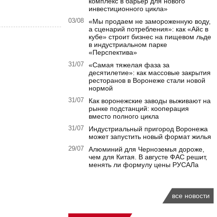
комплекс в барьер для нового
инвестиционного цикла»
03/08
«Мы продаем не замороженную воду,
а сценарий потребления»: как «Айс в
кубе» строит бизнес на пищевом льде
в индустриальном парке
«Перспектива»
31/07
«Самая тяжелая фаза за
десятилетие»: как массовые закрытия
ресторанов в Воронеже стали новой
нормой
31/07
Как воронежские заводы выживают на
рынке подстанций: кооперация
вместо полного цикла
31/07
Индустриальный пригород Воронежа
может запустить новый формат жилья
29/07
Алюминий для Черноземья дороже,
чем для Китая. В августе ФАС решит,
менять ли формулу цены РУСАЛа
все новости