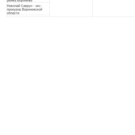
рынка Воронежа
Николай Саврун - экс-
прокурор Воронежской
области