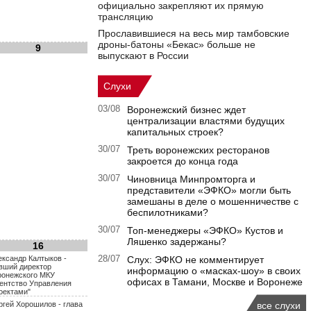
официально закрепляют их прямую
трансляцию
Прославившиеся на весь мир тамбовские
дроны-батоны «Бекас» больше не
9
выпускают в России
Слухи
03/08
Воронежский бизнес ждет
централизации властями будущих
капитальных строек?
30/07
Треть воронежских ресторанов
закроется до конца года
30/07
Чиновница Минпромторга и
представители «ЭФКО» могли быть
замешаны в деле о мошенничестве с
беспилотниками?
30/07
Топ-менеджеры «ЭФКО» Кустов и
Ляшенко задержаны?
16
ександр Калтыков -
28/07
Слух: ЭФКО не комментирует
вший директор
информацию о «масках-шоу» в своих
ронежского МКУ
офисах в Тамани, Москве и Воронеже
гентство Управления
оектами"
ргей Хорошилов - глава
все слухи