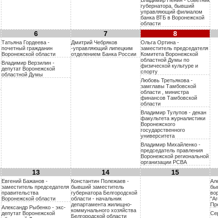
губернатора, бывший
управляющий филиалом
банка ВТБ в Воронежской
области
6
7
8
Татьяна Гордеева -
Дмитрий Чебряков
Ольга Ортина -
почетный гражданин
-управляющий липецким
заместитель председателя
Воронежской области
отделением Банка России
Комитета Воронежской
областной Думы по
Владимир Верзилин -
физической культуре и
депутат Воронежской
спорту
областной Думы
Любовь Третьякова -
замглавы Тамбовской
области , министра
финансов Тамбовской
области
Владимир Тулупов - декан
факультета журналистики
Воронежского
государственного
университета
Владимир Михайленко -
председатель правления
Воронежской региональной
организации РСВА
13
14
15
Евгений Бажанов -
Константин Полежаев -
Ал
заместитель председателя
бывший заместитель
бы
правительства
губернатора Белгородской
во
Воронежской области
области - начальник
"А
департамента жилищно-
Пр
Александр Рыбенко - экс-
коммунального хозяйства
депутат Воронежской
Се
Белгородской области