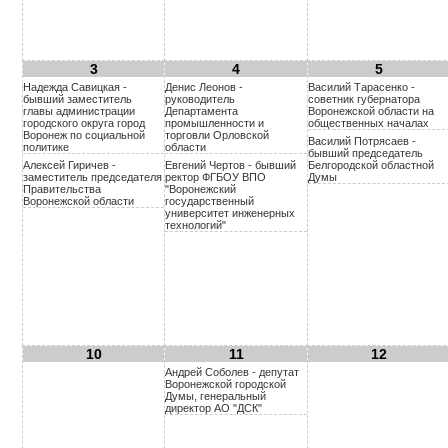
3
4
5
Надежда Савицкая -
Денис Леонов -
Василий Тарасенко -
бывший заместитель
руководитель
советник губернатора
главы администрации
Департамента
Воронежской области на
городского округа город
промышленности и
общественных началах
Воронеж по социальной
торговли Орловской
Василий Потрясаев -
политике
области
бывший председатель
Алексей Гиричев -
Евгений Чертов - бывший
Белгородской областной
заместитель председателя
ректор ФГБОУ ВПО
Думы
Правительства
"Воронежский
Воронежской области
государственный
университет инженерных
технологий"
10
11
12
Андрей Соболев - депутат
Воронежской городской
Думы, генеральный
директор АО "ДСК"