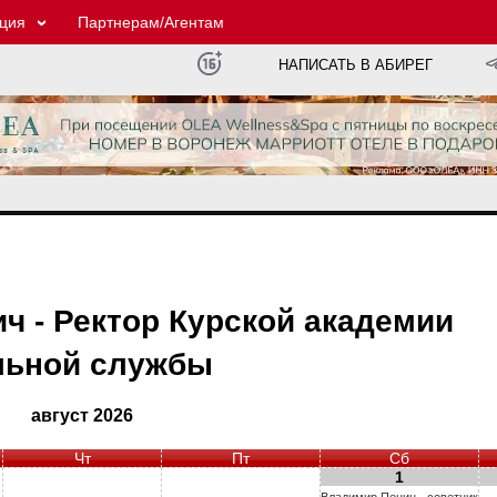
ция
Партнерам/Агентам
НАПИСАТЬ В АБИРЕГ
 - Ректор Курской академии
льной службы
август 2026
Чт
Пт
Сб
1
Владимир Пенин - советник