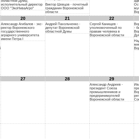
областной Думы,
ад
исполнительный директор
Виктор Шевцов - почетный
Ос
ООО "ЭкоНиваАгро"
гражданин Воронежской
му
области
Во
20
21
22
Александр Агибалов - экс-
Андрей Пахольченко -
Сергей Канищев -
Во
й
ректор Воронежского
депутат Воронежской
уполномоченный по
- 
государственного
областной Думы
правам человека в
Во
аграрного университета
Воронежской области
Ду
имени Петра I
На
ми
й
Во
27
28
29
Александр Андреев -
Ив
президент Союза
пр
промышленников и
Во
предпринимателей
ре
Воронежской области
Со