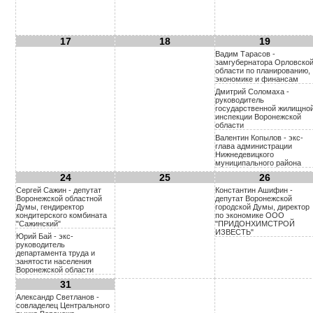
17
18
19
Вадим Тарасов -
замгубернатора Орловско
области по планированию,
экономике и финансам
Дмитрий Соломаха -
руководитель
государственной жилищно
инспекции Воронежской
области
Валентин Копылов - экс-
глава администрации
Нижнедевицкого
муниципального района
24
25
26
Сергей Сажин - депутат
Константин Ашифин -
Воронежской областной
депутат Воронежской
Думы, гендиректор
городской Думы, директор
кондитерского комбината
по экономике ООО
"Сажинский"
"ПРИДОНХИМСТРОЙ
ИЗВЕСТЬ"
Юрий Бай - экс-
руководитель
департамента труда и
занятости населения
Воронежской области
31
Александр Светланов -
совладелец Центрального