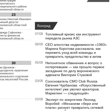
министрации
трогожского
ниципального района
ронежской области
23
ронин Николай Иванович
бывший депутат
ронежской областной
Лонгрид
мы
дежда Сафонова -
07/08
Топливный кризис как инструмент
нистр финансов
передела рынка АЗС
ронежской области
06/08
CEO агентства недвижимости «1983»
Марина Коротова рассказала, как
пережить уход всей команды и
превратить предательство в актив
30
05/08
Непонятное обвинение и вопрос о
потерпевшем — как прошло первое
ан Щелоков -
едседатель правления
заседание по делу воронежского
ронежского
адвоката Виктории Стуковой
гионального отделения
юза писателей России
03/08
Сооснователь CMO Club Russia
Евгения Чурбанова: «Искусственный
интеллект уже уволил креаторов.
Маркетинг — следующий»
03/08
Эксперт по энергетике Леонид
Воробей: «Механизм «бери или
плати» рискует превратить сетевой