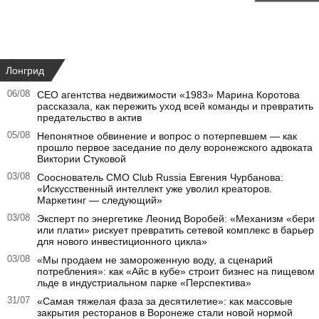
Лонгрид
06/08
CEO агентства недвижимости «1983» Марина Коротова
рассказала, как пережить уход всей команды и превратить
предательство в актив
05/08
Непонятное обвинение и вопрос о потерпевшем — как
прошло первое заседание по делу воронежского адвоката
Виктории Стуковой
03/08
Сооснователь CMO Club Russia Евгения Чурбанова:
«Искусственный интеллект уже уволил креаторов.
Маркетинг — следующий»
03/08
Эксперт по энергетике Леонид Воробей: «Механизм «бери
или плати» рискует превратить сетевой комплекс в барьер
для нового инвестиционного цикла»
03/08
«Мы продаем не замороженную воду, а сценарий
потребления»: как «Айс в кубе» строит бизнес на пищевом
льде в индустриальном парке «Перспектива»
31/07
«Самая тяжелая фаза за десятилетие»: как массовые
закрытия ресторанов в Воронеже стали новой нормой