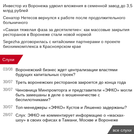
Инвестор из Воронежа удвоил вложения в семенной завод до 3,5
млрд рублей
Сенатор Нетесов вернулся к работе после продолжительного
больничного
«Самая тяжелая фаза за десятилетие»: как массовые закрытия
ресторанов в Воронеже стали новой нормой
Segezha договорилась с китайскими партнерами о проекте
биохимкомплекса в Красноярском крае
Слухи
03/08
Воронежский бизнес ждет централизации властями
будущих капитальных строек?
30/07
Треть воронежских ресторанов закроется до конца года
30/07
Чиновница Минпромторга и представители «ЭФКО» могли
быть замешаны в деле о мошенничестве с
беспилотниками?
30/07
Топ-менеджеры «ЭФКО» Кустов и Ляшенко задержаны?
28/07
Слух: ЭФКО не комментирует информацию о «масках-
шоу» в своих офисах в Тамани, Москве и Воронеже
все слухи