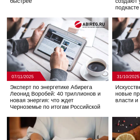
быстрее
создают 
подкасте
07/11/2025
31/10/2025
Эксперт по энергетике Абирега
Искусств
Леонид Воробей: 40 триллионов и
новые пр
новая энергия: что ждет
власти и
Черноземье по итогам Российской
энергетической недели