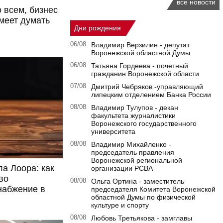
все новости
 всем, бизнес
умеет думать
Дни рождения
06/08
Владимир Верзилин - депутат
Воронежской областной Думы
06/08
Татьяна Гордеева - почетный
гражданин Воронежской области
07/08
Дмитрий Чебряков -управляющий
липецким отделением Банка России
08/08
Владимир Тулупов - декан
факультета журналистики
Воронежского государственного
университета
08/08
Владимир Михайленко -
председатель правления
Воронежской региональной
ла Лоора: как
организации РСВА
во
08/08
Ольга Ортина - заместитель
набжение в
председателя Комитета Воронежской
областной Думы по физической
культуре и спорту
08/08
Любовь Третьякова - замглавы