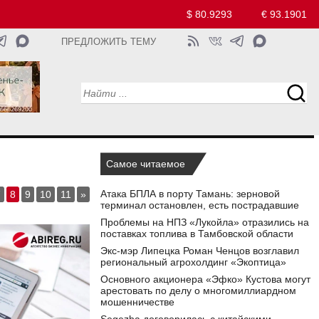
$ 80.9293
€ 93.1901
ПРЕДЛОЖИТЬ ТЕМУ
Самое читаемое
Атака БПЛА в порту Тамань: зерновой
7
8
9
10
11
»
терминал остановлен, есть пострадавшие
Проблемы на НПЗ «Лукойла» отразились на
поставках топлива в Тамбовской области
Экс-мэр Липецка Роман Ченцов возглавил
региональный агрохолдинг «Экоптица»
Основного акционера «Эфко» Кустова могут
арестовать по делу о многомиллиардном
мошенничестве