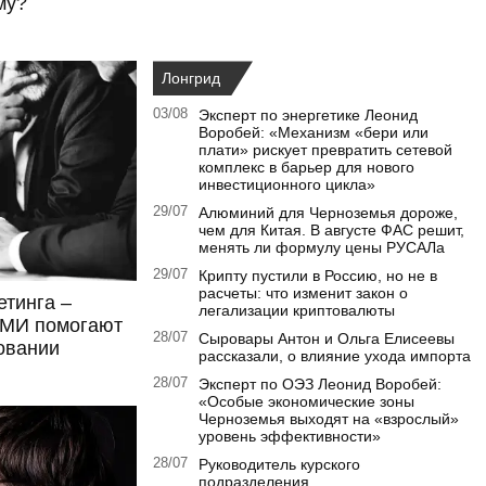
му?
Лонгрид
03/08
Эксперт по энергетике Леонид
Воробей: «Механизм «бери или
плати» рискует превратить сетевой
комплекс в барьер для нового
инвестиционного цикла»
29/07
Алюминий для Черноземья дороже,
чем для Китая. В августе ФАС решит,
менять ли формулу цены РУСАЛа
29/07
Крипту пустили в Россию, но не в
расчеты: что изменит закон о
етинга –
легализации криптовалюты
СМИ помогают
28/07
Сыровары Антон и Ольга Елисеевы
овании
рассказали, о влияние ухода импорта
28/07
Эксперт по ОЭЗ Леонид Воробей:
«Особые экономические зоны
Черноземья выходят на «взрослый»
уровень эффективности»
28/07
Руководитель курского
подразделения