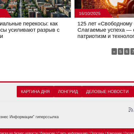
16/10/2025
иальные перекосы: как
125 лет «Свободному 
сы усиливают разрыв с
Слагаемые успеха — с
ми
патриотизм и техноло
«
5
6
КАРТИНА ДНЯ
ЛОНГРИД
ДЕЛОВЫЕ НОВОСТИ
изнес Информации" гиперссылка
писка на бизнес-новости
/
Вакансии
/
Слить информацию
/
Персоны
/
Компании
/
Госор