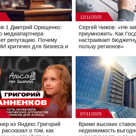
12/11/2025
№ 1 Дмитрий Орищенко:
Сергей Чижов: «Не заб
о медиапартнера
приумножить. Как Гос
ет репутацию. Почему
настраивает бюджетн
И критичен для бизнеса и
пользу регионов»
07/11/2025
нер из Яндекс Григорий
Время высоких ставок
 рассказал о том, как
недвижимость выгодн