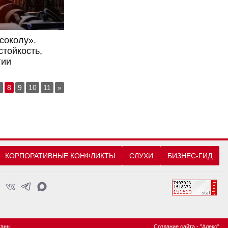
соколу».
тойкость,
гии
7
8
9
10
11
»
КОРПОРАТИВНЫЕ КОНФЛИКТЫ
СЛУХИ
БИЗНЕС-ГИД
ганы
Создание сайта
- "Алекс"