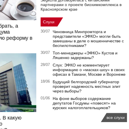
Segezha договорилась с китайскими
партнерами о проекте биохимкомплекса в
Красноярском крае
Слухи
рать, а
дума
30/07
Чиновница Минпромторга и
представители «ЭФКО» могли быть
ую реформу в
замешаны в деле о мошенничестве с
беспилотниками?
30/07
Топ-менеджеры «ЭФКО» Кустов и
Ляшенко задержаны?
28/07
Слух: ЭФКО не комментирует
информацию о «масках-шоу» в своих
офисах в Тамани, Москве и Воронеже
18/06
Будущий белгородский губернатор
проверит надежность местных элит
через выборы?
01/06
На фоне выборов содержание
депутатов Госдумы «повесят» на
курских налогоплательщиков?
. В какую
все слухи
о