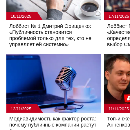
18/11/2025
17/11/2025
Лоббист № 1 Дмитрий Орищенко:
Лоббист 
«Публичность становится
«Качеств
проблемой только для тех, кто не
определя
управляет ей системно»
выбор СМ
власти?»
12/11/2025
11/11/2025
Медиавидимость как фактор роста:
Топ-инже
почему публичные компании растут
Анненков