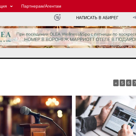
ция
Партнерам/Агентам
НАПИСАТЬ В АБИРЕГ
«
5
6