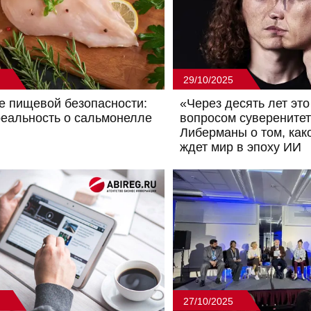
29/10/2025
е пищевой безопасности:
«Через десять лет это
еальность о сальмонелле
вопросом суверените
Либерманы о том, как
ждет мир в эпоху ИИ
27/10/2025