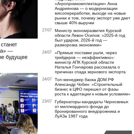
«Агропромкомплектации» Анна
Андриянова — о модернизации
мясопереработки, выходе на новые
рынки и том, почему экспорт уже дает
свыше 40% выручки
27/07
Министр экономразвития Курской
области Левон Осипов: «2025‑й год
был ударом, 2026‑й год —
 станет
разморозка экономики»
та» —
24/07
«Прямые поставки ушли, через
ое будущее
трейдеров — неэффективно»:
министр АПК Курской области
Наталья Гончарова рассказала о
причинах спада зернового экспорта
24/07
Топ-менеджер банка ДОМ.РФ
Александр Чобин: «Строительный
бизнес в ЦФО перешел от фазы
роста к адаптации к новым условиям»
23/07
Губернаторы‑кандидаты Черноземья:
от миллиардного фонда до
бронированного внедорожника и
ЛуАЗа 1987 года