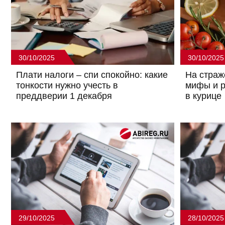
30/10/2025
30/10/2025
Плати налоги – спи спокойно: какие
На страж
тонкости нужно учесть в
мифы и р
преддверии 1 декабря
в курице
29/10/2025
28/10/2025