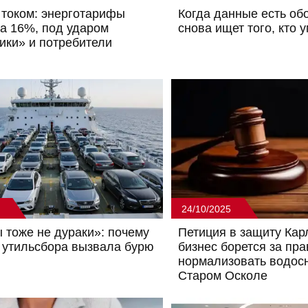
током: энерготарифы
Когда данные есть обо
на 16%, под ударом
снова ищет того, кто 
ики» и потребители
24/10/2025
 тоже не дураки»: почему
Петиция в защиту Кар
утильсбора вызвала бурю
бизнес борется за пра
нормализовать водос
Старом Осколе