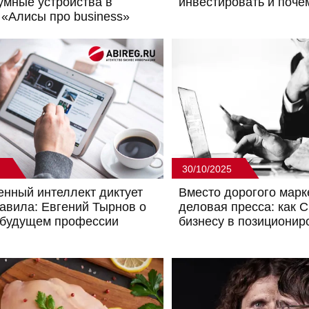
умные устройства в
инвестировать и поче
 «Алисы про business»
30/10/2025
енный интеллект диктует
Вместо дорогого марк
авила: Евгений Тырнов о
деловая пресса: как 
 будущем профессии
бизнесу в позиционир