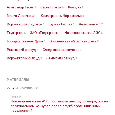
Александр Гусев
Сергей Лукин
Колиуха
9
9
9
Мария Старикова
Коммерсантъ-Черноземье
8
8
Воронежский гордумы
Единая Россия
Черноземье //
8
8
7
Подгорное
ЗАО «Подгорное»
Нововоронежская АЭС
6
6
6
Государственная Дума
Воронежская областная Дума
6
5
Рамонский райсуд
Следственный комитет
4
4
Воронежский облсуд
Ленинский райсуд
3
3
МАТЕРИАЛЫ
2026
1 упоминание
29 июня
Нововоронежская АЭС поставила рекорд по наградам на
региональном конкурсе пресс-служб промышленных
предприятий