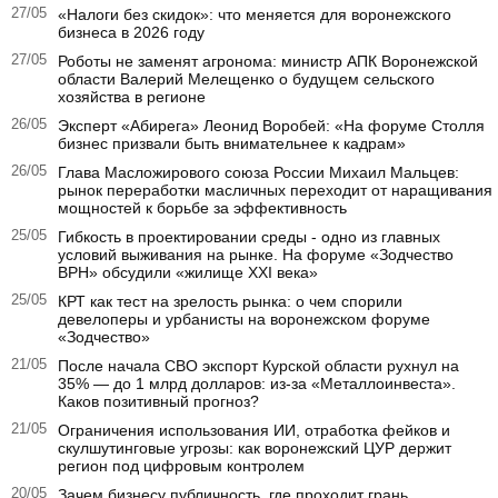
27/05
«Налоги без скидок»: что меняется для воронежского
бизнеса в 2026 году
27/05
Роботы не заменят агронома: министр АПК Воронежской
области Валерий Мелещенко о будущем сельского
хозяйства в регионе
26/05
Эксперт «Абирега» Леонид Воробей: «На форуме Столля
бизнес призвали быть внимательнее к кадрам»
26/05
Глава Масложирового союза России Михаил Мальцев:
рынок переработки масличных переходит от наращивания
мощностей к борьбе за эффективность
25/05
Гибкость в проектировании среды - одно из главных
условий выживания на рынке. На форуме «Зодчество
ВРН» обсудили «жилище XXI века»
25/05
КРТ как тест на зрелость рынка: о чем спорили
девелоперы и урбанисты на воронежском форуме
«Зодчество»
21/05
После начала СВО экспорт Курской области рухнул на
35% — до 1 млрд долларов: из-за «Металлоинвеста».
Каков позитивный прогноз?
21/05
Ограничения использования ИИ, отработка фейков и
скулшутинговые угрозы: как воронежский ЦУР держит
регион под цифровым контролем
20/05
Зачем бизнесу публичность, где проходит грань