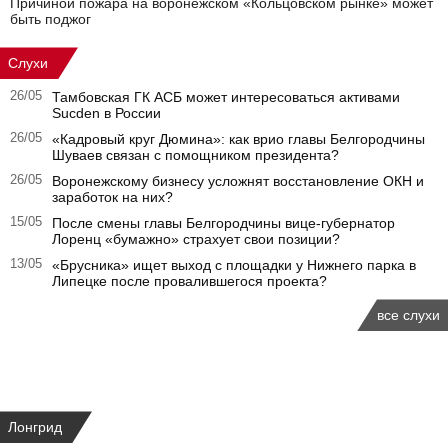
Причиной пожара на воронежском «Кольцовском рынке» может
быть поджог
Слухи
26/05
Тамбовская ГК АСБ может интересоваться активами
Sucden в России
26/05
«Кадровый круг Дюмина»: как врио главы Белгородчины
Шуваев связан с помощником президента?
26/05
Воронежскому бизнесу усложнят восстановление ОКН и
заработок на них?
15/05
После смены главы Белгородчины вице-губернатор
Лоренц «бумажно» страхует свои позиции?
13/05
«Брусника» ищет выход с площадки у Нижнего парка в
Липецке после провалившегося проекта?
все слухи
Лонгрид