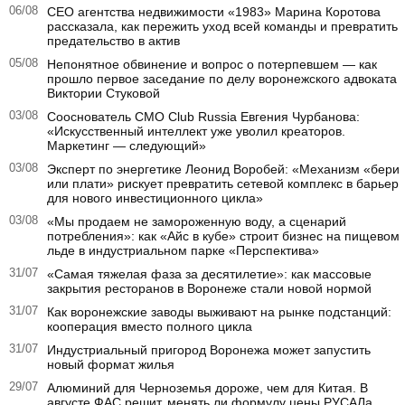
06/08
CEO агентства недвижимости «1983» Марина Коротова
рассказала, как пережить уход всей команды и превратить
предательство в актив
05/08
Непонятное обвинение и вопрос о потерпевшем — как
прошло первое заседание по делу воронежского адвоката
Виктории Стуковой
03/08
Сооснователь CMO Club Russia Евгения Чурбанова:
«Искусственный интеллект уже уволил креаторов.
Маркетинг — следующий»
03/08
Эксперт по энергетике Леонид Воробей: «Механизм «бери
или плати» рискует превратить сетевой комплекс в барьер
для нового инвестиционного цикла»
03/08
«Мы продаем не замороженную воду, а сценарий
потребления»: как «Айс в кубе» строит бизнес на пищевом
льде в индустриальном парке «Перспектива»
31/07
«Самая тяжелая фаза за десятилетие»: как массовые
закрытия ресторанов в Воронеже стали новой нормой
31/07
Как воронежские заводы выживают на рынке подстанций:
кооперация вместо полного цикла
31/07
Индустриальный пригород Воронежа может запустить
новый формат жилья
29/07
Алюминий для Черноземья дороже, чем для Китая. В
августе ФАС решит, менять ли формулу цены РУСАЛа