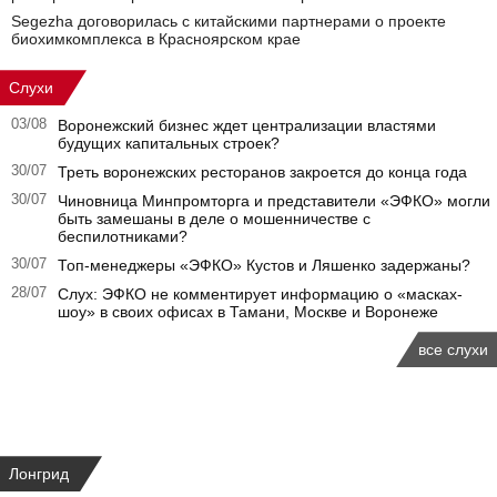
Segezha договорилась с китайскими партнерами о проекте
биохимкомплекса в Красноярском крае
Слухи
03/08
Воронежский бизнес ждет централизации властями
будущих капитальных строек?
30/07
Треть воронежских ресторанов закроется до конца года
30/07
Чиновница Минпромторга и представители «ЭФКО» могли
быть замешаны в деле о мошенничестве с
беспилотниками?
30/07
Топ-менеджеры «ЭФКО» Кустов и Ляшенко задержаны?
28/07
Слух: ЭФКО не комментирует информацию о «масках-
шоу» в своих офисах в Тамани, Москве и Воронеже
все слухи
Лонгрид