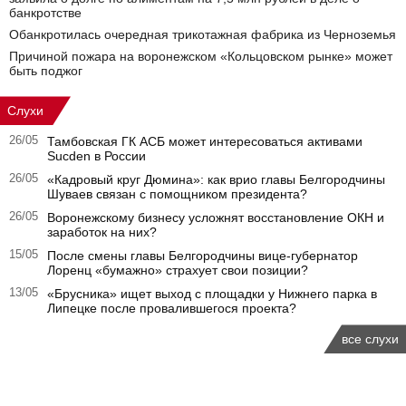
банкротстве
Обанкротилась очередная трикотажная фабрика из Черноземья
Причиной пожара на воронежском «Кольцовском рынке» может
быть поджог
Слухи
26/05
Тамбовская ГК АСБ может интересоваться активами
Sucden в России
26/05
«Кадровый круг Дюмина»: как врио главы Белгородчины
Шуваев связан с помощником президента?
26/05
Воронежскому бизнесу усложнят восстановление ОКН и
заработок на них?
15/05
После смены главы Белгородчины вице-губернатор
Лоренц «бумажно» страхует свои позиции?
13/05
«Брусника» ищет выход с площадки у Нижнего парка в
Липецке после провалившегося проекта?
все слухи