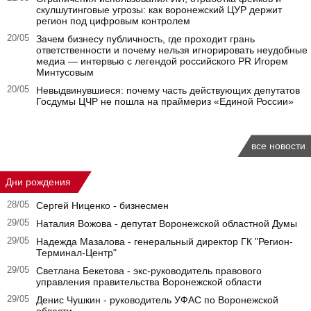
скулшутинговые угрозы: как воронежский ЦУР держит
регион под цифровым контролем
20/05
Зачем бизнесу публичность, где проходит грань
ответственности и почему нельзя игнорировать неудобные
медиа — интервью с легендой российского PR Игорем
Минтусовым
20/05
Невыдвинувшиеся: почему часть действующих депутатов
Госдумы ЦЧР не пошла на праймериз «Единой России»
все новости
Дни рождения
28/05
Сергей Ниценко - бизнесмен
29/05
Наталия Вожова - депутат Воронежской областной Думы
29/05
Надежда Мазалова - генеральный директор ГК "Регион-
Терминал-Центр"
29/05
Светлана Бекетова - экс-руководитель правового
управления правительства Воронежской области
29/05
Денис Чушкин - руководитель УФАС по Воронежской