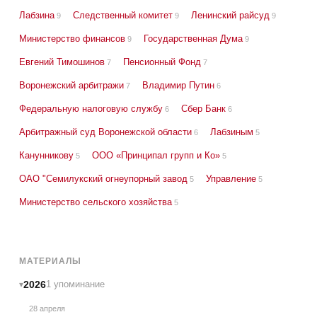
Лабзина
Следственный комитет
Ленинский райсуд
9
9
9
Министерство финансов
Государственная Дума
9
9
Евгений Тимошинов
Пенсионный Фонд
7
7
Воронежский арбитражи
Владимир Путин
7
6
Федеральную налоговую службу
Сбер Банк
6
6
Арбитражный суд Воронежской области
Лабзиным
6
5
Канунникову
ООО «Принципал групп и Ко»
5
5
ОАО "Семилукский огнеупорный завод
Управление
5
5
Министерство сельского хозяйства
5
МАТЕРИАЛЫ
2026
1 упоминание
28 апреля