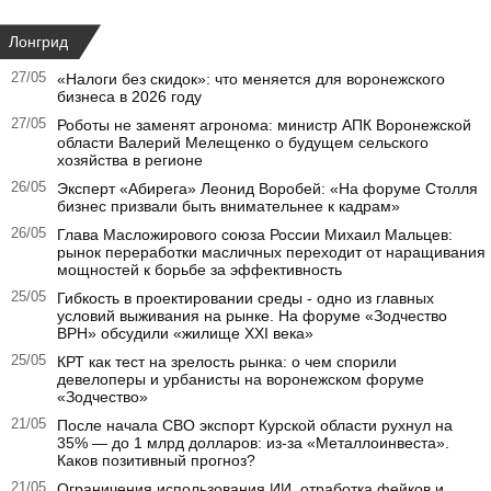
Лонгрид
27/05
«Налоги без скидок»: что меняется для воронежского
бизнеса в 2026 году
27/05
Роботы не заменят агронома: министр АПК Воронежской
области Валерий Мелещенко о будущем сельского
хозяйства в регионе
26/05
Эксперт «Абирега» Леонид Воробей: «На форуме Столля
бизнес призвали быть внимательнее к кадрам»
26/05
Глава Масложирового союза России Михаил Мальцев:
рынок переработки масличных переходит от наращивания
мощностей к борьбе за эффективность
25/05
Гибкость в проектировании среды - одно из главных
условий выживания на рынке. На форуме «Зодчество
ВРН» обсудили «жилище XXI века»
25/05
КРТ как тест на зрелость рынка: о чем спорили
девелоперы и урбанисты на воронежском форуме
«Зодчество»
21/05
После начала СВО экспорт Курской области рухнул на
35% — до 1 млрд долларов: из-за «Металлоинвеста».
Каков позитивный прогноз?
21/05
Ограничения использования ИИ, отработка фейков и