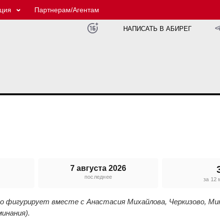
ция
Партнерам/Агентам
НАПИСАТЬ В АБИРЕГ
7 августа 2026
последнее
е
за 12
его фигурирует вместе с Анастасия Михайлова, Черкизово, М
минания).