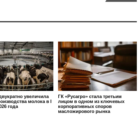
вукратно увеличила
ГК «Русагро» стала третьим
оизводства молока в I
лицом в одном из ключевых
026 года
корпоративных споров
масложирового рынка