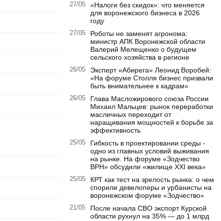
27/05
«Налоги без скидок»: что меняется
для воронежского бизнеса в 2026
году
27/05
Роботы не заменят агронома:
министр АПК Воронежской области
Валерий Мелещенко о будущем
сельского хозяйства в регионе
26/05
Эксперт «Абирега» Леонид Воробей:
«На форуме Столля бизнес призвали
быть внимательнее к кадрам»
26/05
Глава Масложирового союза России
Михаил Мальцев: рынок переработки
масличных переходит от
наращивания мощностей к борьбе за
эффективность
25/05
Гибкость в проектировании среды -
одно из главных условий выживания
на рынке. На форуме «Зодчество
ВРН» обсудили «жилище XXI века»
25/05
КРТ как тест на зрелость рынка: о чем
спорили девелоперы и урбанисты на
воронежском форуме «Зодчество»
21/05
После начала СВО экспорт Курской
области рухнул на 35% — до 1 млрд