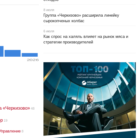
8 июля
Группа «Черкизово» расширила линейку
сырокопченых колбас
6 июля
Как спрос на халяль влияет на рынок мяса и
стратегии производителей
2026
а «Черкизово»
48
ор
19
Управление
8