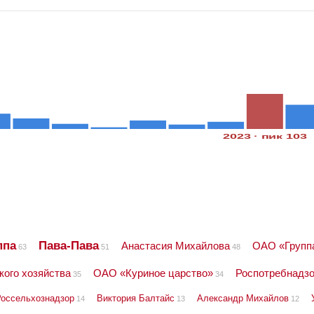
2023 · пик 103
ппа
Пава-Пава
Анастасия Михайлова
ОАО «Групп
63
51
48
кого хозяйства
ОАО «Куриное царство»
Роспотребнадз
35
34
Россельхознадзор
Виктория Балтайс
Александр Михайлов
14
13
12