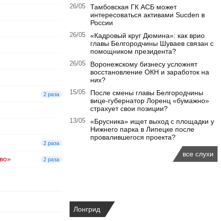
26/05
Тамбовская ГК АСБ может
интересоваться активами Sucden в
России
26/05
«Кадровый круг Дюмина»: как врио
главы Белгородчины Шуваев связан с
помощником президента?
26/05
Воронежскому бизнесу усложнят
восстановление ОКН и заработок на
них?
15/05
После смены главы Белгородчины
2 раза
вице-губернатор Лоренц «бумажно»
страхует свои позиции?
13/05
«Брусника» ищет выход с площадки у
Нижнего парка в Липецке после
провалившегося проекта?
2 раза
все слухи
во»
2 раза
Лонгрид