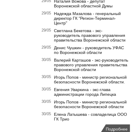
29/05
Наталия Вожова - депутат
Воронежской областной Думы
29/05
Надежда Мазалова - генеральный
директор ГК "Регион-Терминал-
Центр"
29/05
Светлана Бекетова - экс-
руководитель правового управления
правительства Воронежской области
29/05
Денис Чушкин - руководитель УФАС
по Воронежской области
30/05
Валерий Карташов - экс-руководитель
правового управления правительства
Воронежской области
30/05
Игорь Попов - министр региональной
безопасности Воронежской области.
30/05
Евгения Уваркина - экс-глава
администрации города Липецка
30/05
Игорь Попов - министр региональной
безопасности Воронежской области
30/05
Елена Латышева - совладелица ООО
ГК Трио
Подробнее