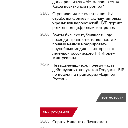
долларов: из-за «Металлоинвеста».
Каков позитивный прогноз?
21/05
Ограничения использования ИИ,
отработка фейков и скулшутинговые
угрозы: как воронежский ЦУР держит
регион под цифровым контролем
20/05
Зачем бизнесу публичность, где
проходит грань ответственности и
почему нельзя игнорировать
неудобные медиа — интервью с
легендой российского PR Игорем
Минтусовым
20/05
Невыдвинувшиеся: почему часть
действующих депутатов Госдумы ЦЧР
не пошла на праймериз «Единой
России»
все новости
Дни рождения
28/05
Сергей Ниценко - бизнесмен