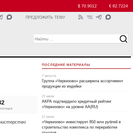
$ 70.9012
€ 82.7224
ПРЕДЛОЖИТЬ ТЕМУ
ПОСЛЕДНИЕ МАТЕРИАЛЫ
7 августа
Группа «Черкизово» расширила ассортимент
продукции из индейки
27 июля
32
АКРА подтвердило кредитный рейтинг
«Черкизово» на уровне АА(RU)
 месяцев
17 июля
инистерство
«Черкизово» инвестирует 850 млн рублей в
строительство комплекса по переработке
отходов