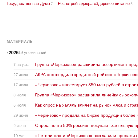
Государственная Дума
Роспотребнадзора «Здоровое питание
7
5
МАТЕРИАЛЫ
2026
19 упоминаний
Группа «Черкизово» расширила ассортимент прод
7 августа
АКРА подтвердило кредитный рейтинг «Черкизово
27 июля
«Черкизово» инвестирует 850 млн рублей в строи
17 июля
Группа «Черкизово» расширила линейку сырокоп
8 июля
Как спрос на халяль влияет на рынок мяса и стра
6 июля
«Черкизово» продала на бирже продукции более ч
29 июня
Опрос: почти 50% россиян покупают халяльную 
9 июня
«Петелинка» и «Черкизово» возглавили продажи в
19 мая