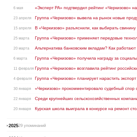
«Эксперт РА» подтвердил рейтинг «Черкизово» на
6 мая
Группа «Черкизово» вывела на рынок новые прод
23 апреля
В «Черкизово» разъяснили, как выбирать свинину
15 апреля
Группа «Черкизово» применяет передовые технол
25 марта
Альтернатива банковским вкладам? Как работают
20 марта
Группа «Черкизово» получила награду за социаль
6 марта
Группа «Черкизово» возглавила рейтинг российск
11 февраля
Группа «Черкизово» планирует нарастить экспорт
4 февраля
«Черкизово» прокомментировало судебный спор 
30 января
Среди крупнейших сельскохозяйственных компани
22 января
Курская школа выиграла в конкурсе на ремонт ст
20 января
2025
29 упоминаний