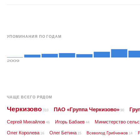
УПОМИНАНИЯ ПО ГОДАМ
2009
ЧАЩЕ ВСЕГО РЯДОМ
Черкизово
ПАО «Группа Черкизово»
Гру
310
90
Сергей Михайлов
Игорь Бабаев
Министерство сельс
46
44
Олег Королева
Олег Бетина
Всеволод Грибченков
16
15
14