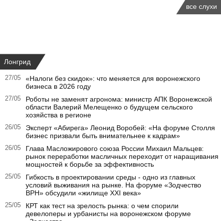
все слухи
Лонгрид
27/05
«Налоги без скидок»: что меняется для воронежского
бизнеса в 2026 году
27/05
Роботы не заменят агронома: министр АПК Воронежской
области Валерий Мелещенко о будущем сельского
хозяйства в регионе
26/05
Эксперт «Абирега» Леонид Воробей: «На форуме Столля
бизнес призвали быть внимательнее к кадрам»
26/05
Глава Масложирового союза России Михаил Мальцев:
рынок переработки масличных переходит от наращивания
мощностей к борьбе за эффективность
25/05
Гибкость в проектировании среды - одно из главных
условий выживания на рынке. На форуме «Зодчество
ВРН» обсудили «жилище XXI века»
25/05
КРТ как тест на зрелость рынка: о чем спорили
девелоперы и урбанисты на воронежском форуме