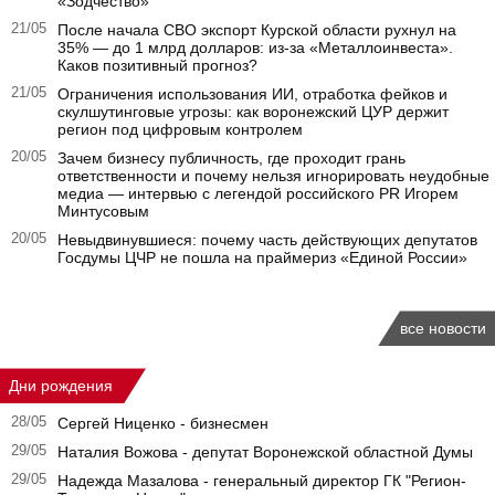
«Зодчество»
21/05
После начала СВО экспорт Курской области рухнул на
35% — до 1 млрд долларов: из-за «Металлоинвеста».
Каков позитивный прогноз?
21/05
Ограничения использования ИИ, отработка фейков и
скулшутинговые угрозы: как воронежский ЦУР держит
регион под цифровым контролем
20/05
Зачем бизнесу публичность, где проходит грань
ответственности и почему нельзя игнорировать неудобные
медиа — интервью с легендой российского PR Игорем
Минтусовым
20/05
Невыдвинувшиеся: почему часть действующих депутатов
Госдумы ЦЧР не пошла на праймериз «Единой России»
все новости
Дни рождения
28/05
Сергей Ниценко - бизнесмен
29/05
Наталия Вожова - депутат Воронежской областной Думы
29/05
Надежда Мазалова - генеральный директор ГК "Регион-