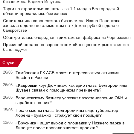
бизнесмена Вадима Ишутина
Торги на строительство школы за 1,1 млрд в Белгородской
области провалились без заявок
Сожительница воронежского бизнесмена Ивана Попенкова
заявила о долге по алиментам на 7,5 млн рублей в деле о
банкротстве
Обанкротилась очередная трикотажная фабрика из Черноземья
Причиной пожара на воронежском «Кольцовском рынке» может
быть поджог
Слухи
26/05
Тамбовская ГК АСБ может интересоваться активами
Sucden в России
26/05
«Кадровый круг Дюмина»: как врио главы Белгородчины
Шуваев связан с помощником президента?
26/05
Воронежскому бизнесу усложнят восстановление ОКН и
заработок на них?
15/05
После смены главы Белгородчины вице-губернатор
Лоренц «бумажно» страхует свои позиции?
13/05
«Брусника» ищет выход с площадки у Нижнего парка в
Липецке после провалившегося проекта?