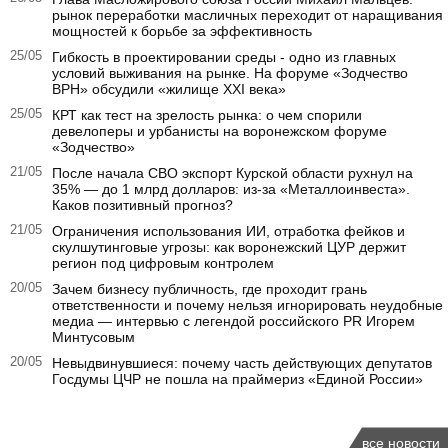
рынок переработки масличных переходит от наращивания
мощностей к борьбе за эффективность
25/05
Гибкость в проектировании среды - одно из главных
условий выживания на рынке. На форуме «Зодчество
ВРН» обсудили «жилище XXI века»
25/05
КРТ как тест на зрелость рынка: о чем спорили
девелоперы и урбанисты на воронежском форуме
«Зодчество»
21/05
После начала СВО экспорт Курской области рухнул на
35% — до 1 млрд долларов: из-за «Металлоинвеста».
Каков позитивный прогноз?
21/05
Ограничения использования ИИ, отработка фейков и
скулшутинговые угрозы: как воронежский ЦУР держит
регион под цифровым контролем
20/05
Зачем бизнесу публичность, где проходит грань
ответственности и почему нельзя игнорировать неудобные
медиа — интервью с легендой российского PR Игорем
Минтусовым
20/05
Невыдвинувшиеся: почему часть действующих депутатов
Госдумы ЦЧР не пошла на праймериз «Единой России»
все новости