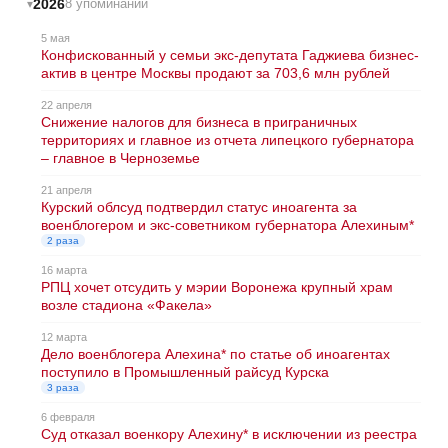
2026
8 упоминаний
5 мая
Конфискованный у семьи экс-депутата Гаджиева бизнес-
актив в центре Москвы продают за 703,6 млн рублей
22 апреля
Снижение налогов для бизнеса в приграничных
территориях и главное из отчета липецкого губернатора
– главное в Черноземье
21 апреля
Курский облсуд подтвердил статус иноагента за
военблогером и экс-советником губернатора Алехиным*
2 раза
16 марта
РПЦ хочет отсудить у мэрии Воронежа крупный храм
возле стадиона «Факела»
12 марта
Дело военблогера Алехина* по статье об иноагентах
поступило в Промышленный райсуд Курска
3 раза
6 февраля
Суд отказал военкору Алехину* в исключении из реестра