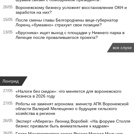
26/05
Воронежскому бизнесу усложнят восстановление ОКН и
заработок на них?
15/05
После смены главы Белгородчины вице-губернатор
Лоренц «бумажно» страхует свои позиции?
13/05
«Брусника» ищет выход с площадки у Нижнего парка в
Липецке после провалившегося проекта?
все слухи
Лонгрид
27/05
«Налоги без скидок»: что меняется для воронежского
бизнеса в 2026 году
27/05
Роботы не заменят агронома: министр АПК Воронежской
области Валерий Мелещенко о будущем сельского
хозяйства в регионе
26/05
Эксперт «Абирега» Леонид Воробей: «На форуме Столля
бизнес призвали быть внимательнее к кадрам»
26/05
Глава Масложирового союза России Михаил Мальцев: