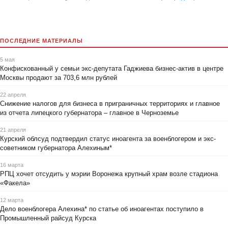
ПОСЛЕДНИЕ МАТЕРИАЛЫ
5 мая
Конфискованный у семьи экс-депутата Гаджиева бизнес-актив в центре
Москвы продают за 703,6 млн рублей
22 апреля
Снижение налогов для бизнеса в приграничных территориях и главное
из отчета липецкого губернатора – главное в Черноземье
21 апреля
Курский облсуд подтвердил статус иноагента за военблогером и экс-
советником губернатора Алехиным*
16 марта
РПЦ хочет отсудить у мэрии Воронежа крупный храм возле стадиона
«Факела»
12 марта
Дело военблогера Алехина* по статье об иноагентах поступило в
Промышленный райсуд Курска