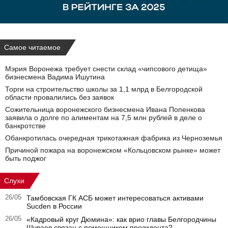
Самое читаемое
Мэрия Воронежа требует снести склад «чипсового детища»
бизнесмена Вадима Ишутина
Торги на строительство школы за 1,1 млрд в Белгородской
области провалились без заявок
Сожительница воронежского бизнесмена Ивана Попенкова
заявила о долге по алиментам на 7,5 млн рублей в деле о
банкротстве
Обанкротилась очередная трикотажная фабрика из Черноземья
Причиной пожара на воронежском «Кольцовском рынке» может
быть поджог
Слухи
26/05
Тамбовская ГК АСБ может интересоваться активами
Sucden в России
26/05
«Кадровый круг Дюмина»: как врио главы Белгородчины
Шуваев связан с помощником президента?