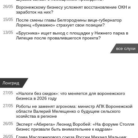
26/05
Воронежскому бизнесу усложнят восстановление ОКН и
заработок на них?
15/05
После смены главы Белгородчины вице-губернатор
Лоренц «бумажно» страхует свои позиции?
13/05
«Брусника» ищет выход с площадки у Нижнего парка в
Липецке после провалившегося проекта?
все слухи
Лонгрид
27/05
«Налоги без скидок»: что меняется для воронежского
бизнеса в 2026 году
27/05
Роботы не заменят агронома: министр АПК Воронежской
области Валерий Мелещенко о будущем сельского
хозяйства в регионе
26/05
Эксперт «Абирега» Леонид Воробей: «На форуме Столля
бизнес призвали быть внимательнее к кадрам»
26/05
Глава Масложирового союза России Михаил Мальцев: