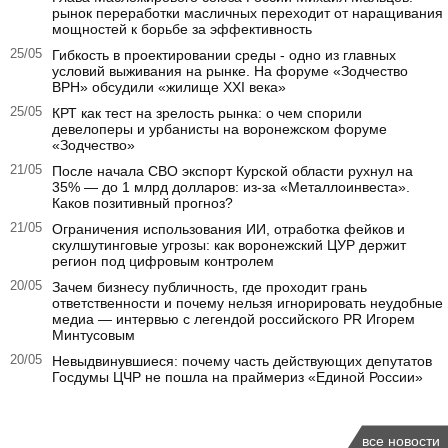
рынок переработки масличных переходит от наращивания
мощностей к борьбе за эффективность
25/05
Гибкость в проектировании среды - одно из главных
условий выживания на рынке. На форуме «Зодчество
ВРН» обсудили «жилище XXI века»
25/05
КРТ как тест на зрелость рынка: о чем спорили
девелоперы и урбанисты на воронежском форуме
«Зодчество»
21/05
После начала СВО экспорт Курской области рухнул на
35% — до 1 млрд долларов: из-за «Металлоинвеста».
Каков позитивный прогноз?
21/05
Ограничения использования ИИ, отработка фейков и
скулшутинговые угрозы: как воронежский ЦУР держит
регион под цифровым контролем
20/05
Зачем бизнесу публичность, где проходит грань
ответственности и почему нельзя игнорировать неудобные
медиа — интервью с легендой российского PR Игорем
Минтусовым
20/05
Невыдвинувшиеся: почему часть действующих депутатов
Госдумы ЦЧР не пошла на праймериз «Единой России»
все новости