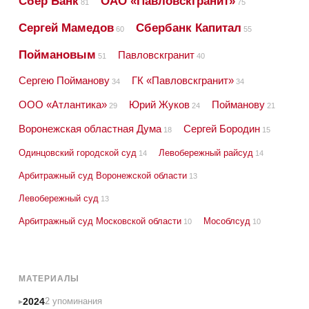
Сбер Банк
ОАО «Павловскгранит»
81
75
Сергей Мамедов
Сбербанк Капитал
60
55
Поймановым
Павловскгранит
51
40
Сергею Пойманову
ГК «Павловскгранит»
34
34
ООО «Атлантика»
Юрий Жуков
Пойманову
29
24
21
Воронежская областная Дума
Сергей Бородин
18
15
Одинцовский городской суд
Левобережный райсуд
14
14
Арбитражный суд Воронежской области
13
Левобережный суд
13
Арбитражный суд Московской области
Мособлсуд
10
10
МАТЕРИАЛЫ
2024
2 упоминания