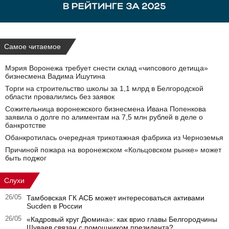
Самое читаемое
Мэрия Воронежа требует снести склад «чипсового детища»
бизнесмена Вадима Ишутина
Торги на строительство школы за 1,1 млрд в Белгородской
области провалились без заявок
Сожительница воронежского бизнесмена Ивана Попенкова
заявила о долге по алиментам на 7,5 млн рублей в деле о
банкротстве
Обанкротилась очередная трикотажная фабрика из Черноземья
Причиной пожара на воронежском «Кольцовском рынке» может
быть поджог
Слухи
26/05
Тамбовская ГК АСБ может интересоваться активами
Sucden в России
26/05
«Кадровый круг Дюмина»: как врио главы Белгородчины
Шуваев связан с помощником президента?