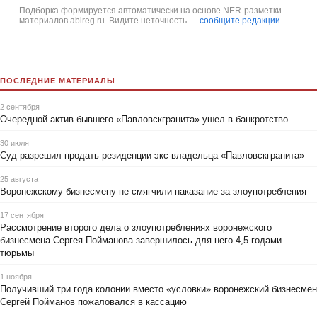
Подборка формируется автоматически на основе NER-разметки
материалов abireg.ru. Видите неточность —
сообщите редакции
.
ПОСЛЕДНИЕ МАТЕРИАЛЫ
2 сентября
Очередной актив бывшего «Павловскгранита» ушел в банкротство
30 июля
Суд разрешил продать резиденции экс-владельца «Павловскгранита»
25 августа
Воронежскому бизнесмену не смягчили наказание за злоупотребления
17 сентября
Рассмотрение второго дела о злоупотреблениях воронежского
бизнесмена Сергея Пойманова завершилось для него 4,5 годами
тюрьмы
1 ноября
Получивший три года колонии вместо «условки» воронежский бизнесмен
Сергей Пойманов пожаловался в кассацию