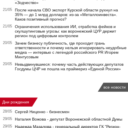
«Зодчество»
21/05
После начала СВО экспорт Курской области рухнул на
35% — до 1 млрд долларов: из-за «Металлоинвеста».
Каков позитивный прогноз?
21/05
Ограничения использования ИИ, отработка фейков и
скулшутинговые угрозы: как воронежский ЦУР держит
регион под цифровым контролем
20/05
Зачем бизнесу публичность, где проходит грань
ответственности и почему нельзя игнорировать неудобные
медиа — интервью с легендой российского PR Игорем
Минтусовым
20/05
Невыдвинувшиеся: почему часть действующих депутатов
Госдумы ЦЧР не пошла на праймериз «Единой России»
все новости
Дни рождения
28/05
Сергей Ниценко - бизнесмен
29/05
Наталия Вожова - депутат Воронежской областной Думы
29/05
Надежда Мазалова - генеральный директор ГК "Регион-