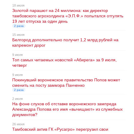
18 июля
Золотой парашют на 24 миллиона: как директор
тамбовского агрохолдинга «Э.П.Ф.» попытался отгулять
19 лет отпуска за один день
2 раза
15 июля
Белгород дополнительно получит 1,2 млрд рублей на
капремонт дорог
9 июля
Топ самых читаемых новостей «Абирега» за 9 июля,
четверг
9 июля
Покинувший воронежское правительство Попов может
сменить на посту заммэра Панченко
2 раза
2 июля
На фоне слухов об отставке воронежского зампреда
Александра Попова его имя «вычищают» из служебных
документов?
26 июня
Тамбовский актив ГК «Русагро» перегрузил свои