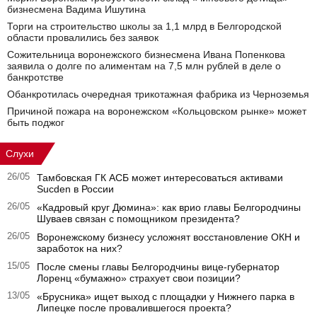
бизнесмена Вадима Ишутина
Торги на строительство школы за 1,1 млрд в Белгородской
области провалились без заявок
Сожительница воронежского бизнесмена Ивана Попенкова
заявила о долге по алиментам на 7,5 млн рублей в деле о
банкротстве
Обанкротилась очередная трикотажная фабрика из Черноземья
Причиной пожара на воронежском «Кольцовском рынке» может
быть поджог
Слухи
26/05
Тамбовская ГК АСБ может интересоваться активами
Sucden в России
26/05
«Кадровый круг Дюмина»: как врио главы Белгородчины
Шуваев связан с помощником президента?
26/05
Воронежскому бизнесу усложнят восстановление ОКН и
заработок на них?
15/05
После смены главы Белгородчины вице-губернатор
Лоренц «бумажно» страхует свои позиции?
13/05
«Брусника» ищет выход с площадки у Нижнего парка в
Липецке после провалившегося проекта?