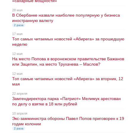
«сахарные мощности»
28 мая
В Сбербанке назвали наиболее популярную у бизнеса
иностранную валюту
2 раза
17 мая
Топ самых читаемых новостей «Абирега» за прошедшую
неделю
12 мая
На место Попова в воронежском правительстве Бажанов
или Зацепин, на место Трухачева – Маслов?
12 мая
Топ самые читаемых новостей «Абирега» за вторник, 12
мая
22 апреля
Замгендиректора парка «Патриот» Мелимук арестован
по делу о взятке в 18 млн рублей
10 апреля
Экс-замминистра обороны Павел Попов приговорен к 19
годам колонии
2 раза