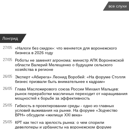
все слухи
Лонгрид
27/05
«Налоги без скидок»: что меняется для воронежского
бизнеса в 2026 году
27/05
Роботы не заменят агронома: министр АПК Воронежской
области Валерий Мелещенко о будущем сельского
хозяйства в регионе
26/05
Эксперт «Абирега» Леонид Воробей: «На форуме Столля
бизнес призвали быть внимательнее к кадрам»
26/05
Глава Масложирового союза России Михаил Мальцев:
рынок переработки масличных переходит от наращивания
мощностей к борьбе за эффективность
25/05
Гибкость в проектировании среды - одно из главных
условий выживания на рынке. На форуме «Зодчество
ВРН» обсудили «жилище XXI века»
25/05
КРТ как тест на зрелость рынка: о чем спорили
девелоперы и урбанисты на воронежском форуме