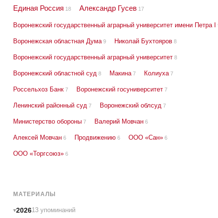
Единая Россия
Александр Гусев
18
17
Воронежский государственный аграрный университет имени Петра I
Воронежская областная Дума
Николай Бухтояров
9
8
Воронежский государственный аграрный университет
8
Воронежский областной суд
Макина
Колиуха
8
7
7
Россельхоз Банк
Воронежский госуниверситет
7
7
Ленинский районный суд
Воронежский облсуд
7
7
Министерство обороны
Валерий Мовчан
7
6
Алексей Мовчан
Продвижению
ООО «Сан»
6
6
6
ООО «Торгсоюз»
6
МАТЕРИАЛЫ
2026
13 упоминаний