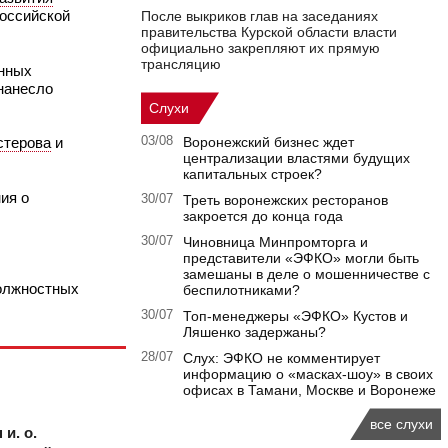
оссийской
После выкриков глав на заседаниях
правительства Курской области власти
официально закрепляют их прямую
трансляцию
енных
 нанесло
Слухи
терова
и
03/08
Воронежский бизнес ждет
централизации властями будущих
капитальных строек?
ия о
30/07
Треть воронежских ресторанов
закроется до конца года
30/07
Чиновница Минпромторга и
представители «ЭФКО» могли быть
замешаны в деле о мошенничестве с
должностных
беспилотниками?
30/07
Топ-менеджеры «ЭФКО» Кустов и
Ляшенко задержаны?
28/07
Слух: ЭФКО не комментирует
информацию о «масках-шоу» в своих
офисах в Тамани, Москве и Воронеже
все слухи
и. о.