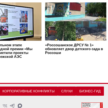
альном этапе
«Россошанское ДРСУ № 1»
дной премии «Мы
обновляет двор детского сада в
тметили проекты
Россоши
ежской АЭС
КОРПОРАТИВНЫЕ КОНФЛИКТЫ
СЛУХИ
БИЗНЕС-ГИД