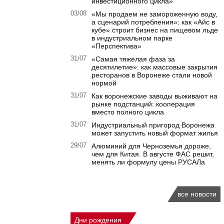
инвестиционного цикла»
03/08
«Мы продаем не замороженную воду,
а сценарий потребления»: как «Айс в
кубе» строит бизнес на пищевом льде
в индустриальном парке
«Перспектива»
31/07
«Самая тяжелая фаза за
десятилетие»: как массовые закрытия
ресторанов в Воронеже стали новой
нормой
31/07
Как воронежские заводы выживают на
рынке подстанций: кооперация
вместо полного цикла
31/07
Индустриальный пригород Воронежа
может запустить новый формат жилья
29/07
Алюминий для Черноземья дороже,
чем для Китая. В августе ФАС решит,
менять ли формулу цены РУСАЛа
все новости
Дни рождения