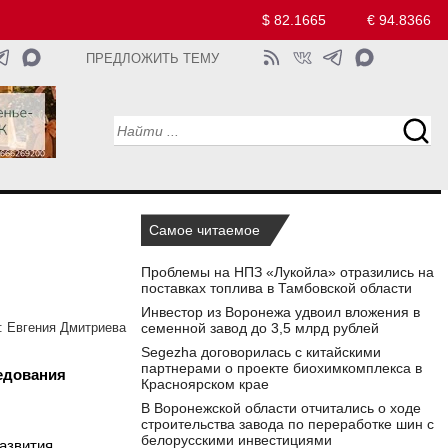
$ 82.1665
€ 94.8366
ПРЕДЛОЖИТЬ ТЕМУ
Самое читаемое
Проблемы на НПЗ «Лукойла» отразились на
поставках топлива в Тамбовской области
Инвестор из Воронежа удвоил вложения в
семенной завод до 3,5 млрд рублей
:
Евгения Дмитриева
Segezha договорилась с китайскими
партнерами о проекте биохимкомплекса в
едования
Красноярском крае
В Воронежской области отчитались о ходе
строительства завода по переработке шин с
белорусскими инвестициями
азвития