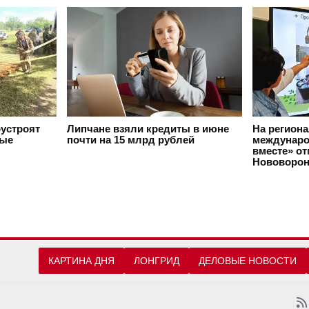
оустроят
Липчане взяли кредиты в июне
На регион
вые
почти на 15 млрд рублей
междунаро
вместе» о
Нововорон
КАРТИНА ДНЯ
ЛОНГРИД
ДЕЛОВЫЕ НОВОСТИ