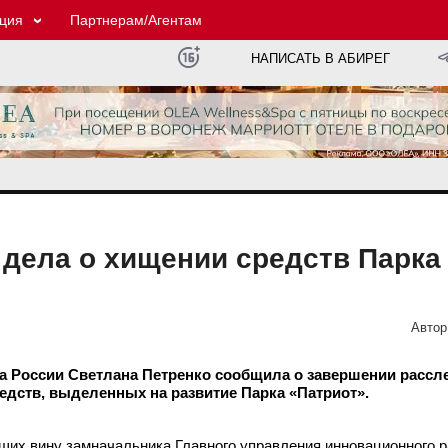
ция
Партнерам/Агентам
НАПИСАТЬ В АБИРЕГ
дела о хищении средств Парка
Автор
 России Светлана Петренко сообщила о завершении рассл
дств, выделенных на развитие Парка «Патриот».
ющих вину замначальника
Главного управления инновационного р