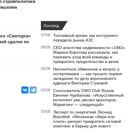
я стройполитики
Шишкина
Лонгрид
07/08
Топливный кризис как инструмент
го «Синторга»
передела рынка АЗС
ой сделке по
06/08
CEO агентства недвижимости «1983»
Марина Коротова рассказала, как
пережить уход всей команды и
превратить предательство в актив
05/08
Непонятное обвинение и вопрос о
потерпевшем — как прошло первое
заседание по делу воронежского
адвоката Виктории Стуковой
03/08
Сооснователь CMO Club Russia
Евгения Чурбанова: «Искусственный
интеллект уже уволил креаторов.
Маркетинг — следующий»
03/08
Эксперт по энергетике Леонид
Воробей: «Механизм «бери или
плати» рискует превратить сетевой
комплекс в барьер для нового