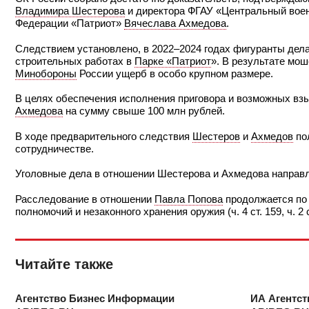
Владимира Шестерова
и директора ФГАУ «Центральный воен
Федерации «Патриот»
Вячеслава Ахмедова
.
Следствием установлено, в 2022–2024 годах фигуранты дел
строительных работах в
Парке «Патриот
». В результате мо
Минобороны
России ущерб в особо крупном размере.
В целях обеспечения исполнения приговора и возможных вз
Ахмедова
на сумму свыше 100 млн рублей.
В ходе предварительного следствия
Шестеров
и
Ахмедов
по
сотрудничестве.
Уголовные дела в отношении Шестерова и Ахмедова направл
Расследование в отношении
Павла Попова
продолжается по
полномочий и незаконного хранения оружия (ч. 4 ст. 159, ч. 2 ст.
Читайте также
Агентство Бизнес Информации
ИА Агентс