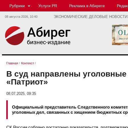
Рубрики
Услуги PR
Реклама в Абиреге
Редак
08 августа 2026,
10:40
ЭКОНОМИЧЕСКИЕ ДЕЛОВЫЕ НОВОСТИ
Главная
/
Контекст
/
В суд направлены уголовные 
«Патриот»
08.07.2025, 09:35
Официальный представитель Следственного комитета
уголовных дел, связанных с хищением бюджетных сре
СК России собрано достаточно доказательств, подтвержда