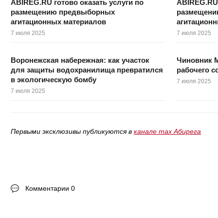
ABIREG.RU готово оказать услуги по
ABIREG.RU 
размещению предвыборных
размещени
агитационных материалов
агитацион
7 июля 2025
7 июля 2025
Воронежская набережная: как участок
Чиновник М
для защиты водохранилища превратился
рабочего 
в экологическую бомбу
7 июля 2025
7 июля 2025
Первыми эксклюзивы публикуются в
канале max Абирега
Комментарии 0