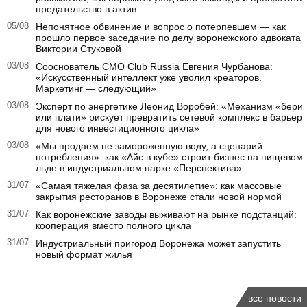
предательство в актив
05/08
Непонятное обвинение и вопрос о потерпевшем — как
прошло первое заседание по делу воронежского адвоката
Виктории Стуковой
03/08
Сооснователь CMO Club Russia Евгения Чурбанова:
«Искусственный интеллект уже уволил креаторов.
Маркетинг — следующий»
03/08
Эксперт по энергетике Леонид Воробей: «Механизм «бери
или плати» рискует превратить сетевой комплекс в барьер
для нового инвестиционного цикла»
03/08
«Мы продаем не замороженную воду, а сценарий
потребления»: как «Айс в кубе» строит бизнес на пищевом
льде в индустриальном парке «Перспектива»
31/07
«Самая тяжелая фаза за десятилетие»: как массовые
закрытия ресторанов в Воронеже стали новой нормой
31/07
Как воронежские заводы выживают на рынке подстанций:
кооперация вместо полного цикла
31/07
Индустриальный пригород Воронежа может запустить
новый формат жилья
все новости