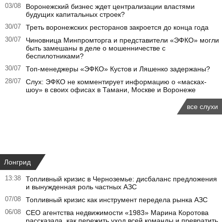
03/08
Воронежский бизнес ждет централизации властями
будущих капитальных строек?
30/07
Треть воронежских ресторанов закроется до конца года
30/07
Чиновница Минпромторга и представители «ЭФКО» могли
быть замешаны в деле о мошенничестве с
беспилотниками?
30/07
Топ-менеджеры «ЭФКО» Кустов и Ляшенко задержаны?
28/07
Слух: ЭФКО не комментирует информацию о «масках-
шоу» в своих офисах в Тамани, Москве и Воронеже
все слухи
Лонгрид
13:38
Топливный кризис в Черноземье: дисбаланс предложения
и вынужденная роль частных АЗС
07/08
Топливный кризис как инструмент передела рынка АЗС
06/08
CEO агентства недвижимости «1983» Марина Коротова
рассказала, как пережить уход всей команды и превратить