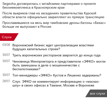
Segezha договорилась с китайскими партнерами о проекте
биохимкомплекса в Красноярском крае
После выкриков глав на заседаниях правительства Курской
области власти официально закрепляют их прямую трансляцию
Прославившиеся на весь мир тамбовские дроны-батоны «Бекас»
больше не выпускают в России
Слухи
03/08
Воронежский бизнес ждет централизации властями
будущих капитальных строек?
30/07
Треть воронежских ресторанов закроется до конца года
30/07
Чиновница Минпромторга и представители «ЭФКО» могли
быть замешаны в деле о мошенничестве с
беспилотниками?
30/07
Топ-менеджеры «ЭФКО» Кустов и Ляшенко задержаны?
28/07
Слух: ЭФКО не комментирует информацию о «масках-
шоу» в своих офисах в Тамани, Москве и Воронеже
все слухи