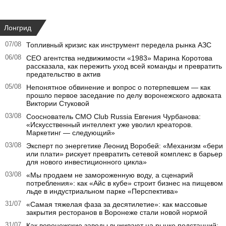
Лонгрид
07/08
Топливный кризис как инструмент передела рынка АЗС
06/08
CEO агентства недвижимости «1983» Марина Коротова
рассказала, как пережить уход всей команды и превратить
предательство в актив
05/08
Непонятное обвинение и вопрос о потерпевшем — как
прошло первое заседание по делу воронежского адвоката
Виктории Стуковой
03/08
Сооснователь CMO Club Russia Евгения Чурбанова:
«Искусственный интеллект уже уволил креаторов.
Маркетинг — следующий»
03/08
Эксперт по энергетике Леонид Воробей: «Механизм «бери
или плати» рискует превратить сетевой комплекс в барьер
для нового инвестиционного цикла»
03/08
«Мы продаем не замороженную воду, а сценарий
потребления»: как «Айс в кубе» строит бизнес на пищевом
льде в индустриальном парке «Перспектива»
31/07
«Самая тяжелая фаза за десятилетие»: как массовые
закрытия ресторанов в Воронеже стали новой нормой
31/07
Как воронежские заводы выживают на рынке подстанций: