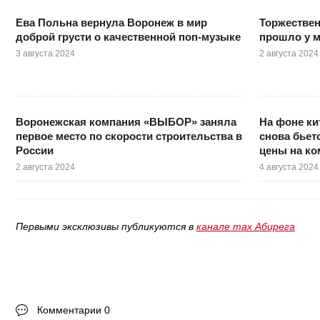
Ева Польна вернула Воронеж в мир
Торжествен
доброй грусти о качественной поп-музыке
прошло у 
3 августа 2024
2 августа 2024
Воронежская компания «ВЫБОР» заняла
На фоне ки
первое место по скорости строительства в
снова бьет
России
цены на к
2 августа 2024
4 августа 2024
Первыми эксклюзивы публикуются в
канале max Абирега
Комментарии 0