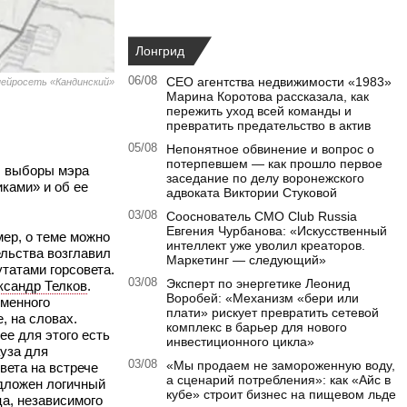
Лонгрид
06/08
CEO агентства недвижимости «1983»
ейросеть «Кандинский»
Марина Коротова рассказала, как
пережить уход всей команды и
превратить предательство в актив
05/08
Непонятное обвинение и вопрос о
потерпевшем — как прошло первое
е: выборы мэра
заседание по делу воронежского
ками» и об ее
адвоката Виктории Стуковой
03/08
Сооснователь CMO Club Russia
Евгения Чурбанова: «Искусственный
мер, о теме можно
интеллект уже уволил креаторов.
ельства возглавил
Маркетинг — следующий»
утатами горсовета.
03/08
Эксперт по энергетике Леонид
ксандр Телков
.
Воробей: «Механизм «бери или
еменного
плати» рискует превратить сетевой
, на словах.
комплекс в барьер для нового
лее для этого есть
инвестиционного цикла»
ауза для
03/08
«Мы продаем не замороженную воду,
вета на встрече
а сценарий потребления»: как «Айс в
едложен логичный
кубе» строит бизнес на пищевом льде
ца, независимого