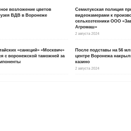
ное возложение цветов
Семилукская полиция пр
музея ВДВ в Воронеже
видеокамерами к произв
сельхозтехники ООО «За
Агромаш»
2 августа 2024
тайских «санкций» «Москвич»
После подставы на 56 мл
ся с воронежской таможней за
центре Воронежа накрыл
омпоненты
казино
2 августа 2024