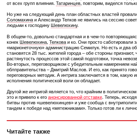
от всех групп влияния.
Татаринцев
, повторим, виделся толь
Но уже на следующий день план областных властей провал
Соломахина
и Александр Телков не явились на сессию совет
людьми к господину
Шевелюхину
.
В общем-то, довольно стандартная и в чем-то повторяющаяс
конек
Шевелюхина
,
Телкова
и ко. Они просто саботировали 
«марионеточную» администрацию Семилук. Но есть и два об
становятся 28 тыс. жителей города – обе стороны признают, 
растянутость процессов этой самой подготовки, точка невозв
Во-вторых, переговорщиком с убедительным намерением най
облправительства – Дмитрий Маслов. И его, как принято гов
переговорных методик. А интрига заключается в том, какую 
исполнения политической воли он обладает.
Другой же интригой является то, что крайним в политическо
это и привело к его
анонсированной отставке
. Теперь, исход
битвы против «шевелюхинцев» и уже сообща с внутриполити
тандем к победе над «мятежниками». Только готов ли к лич
Читайте также