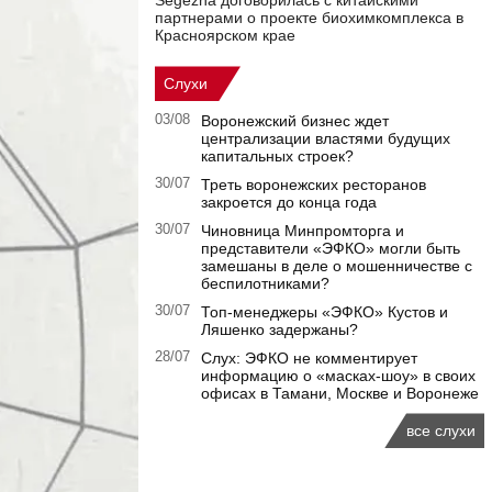
Segezha договорилась с китайскими
партнерами о проекте биохимкомплекса в
Красноярском крае
Слухи
03/08
Воронежский бизнес ждет
централизации властями будущих
капитальных строек?
30/07
Треть воронежских ресторанов
закроется до конца года
30/07
Чиновница Минпромторга и
представители «ЭФКО» могли быть
замешаны в деле о мошенничестве с
беспилотниками?
30/07
Топ-менеджеры «ЭФКО» Кустов и
Ляшенко задержаны?
28/07
Слух: ЭФКО не комментирует
информацию о «масках-шоу» в своих
офисах в Тамани, Москве и Воронеже
все слухи