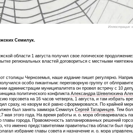
Иллюстрация: н
ежских Семилук.
ежской области 1 августа получил свое логическое продолжени
пытке региональных властей договориться с местными «мятежни
х от столицы Черноземья, наше издание пишет регулярно. Напри
 получился особо пикантным: переговорную группу от облправит
ании администрации муниципалитета он провел встречу с 10 деп
ачинщика политического конфликта
Александра Шевелюхина
Але
ию горсовета на 16 часов четверга, 1 августа, и там избрать вр
ил сразу, но кворум всё равно сформировался. По крайней мере
 должен был занять заммэра Семилук
Сергей Татаринцев
. Тем бо
17 мая этого года. На время работы и. о. мэра обговаривалась п
ю главы города. Правомочность запланированных решений горсо
о, что именно представителями правительства области был пр
лагал избрание главы совета и назначение и. о. мэра управлен