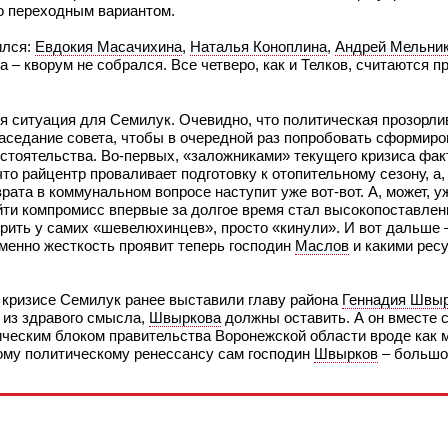
ко переходным вариантом.
ился:
Евдокия Масачихина
,
Наталья Коноплина
,
Андрей Мельни
а – кворум не собрался. Все четверо, как и Телков, считаются
я ситуация для Семилук. Очевидно, что политическая прозорлив
заседание совета, чтобы в очередной раз попробовать сформиро
стоятельства. Во-первых, «заложниками» текущего кризиса фак
что райцентр проваливает подготовку к отопительному сезону, а
рата в коммунальном вопросе наступит уже вот-вот. А, может, у
ти компромисс впервые за долгое время стал высокопоставлен
орить у самих «шевелюхинцев», просто «кинули». И вот дальше 
именно жесткость проявит теперь господин
Маслов
и какими рес
м кризисе Семилук ранее выставили главу района
Геннадия Швы
я из здравого смысла,
Швыркова
должны оставить. А он вместе 
ческим блоком правительства Воронежской области вроде как 
ному политическому ренессансу сам господин
Швырков
– большо