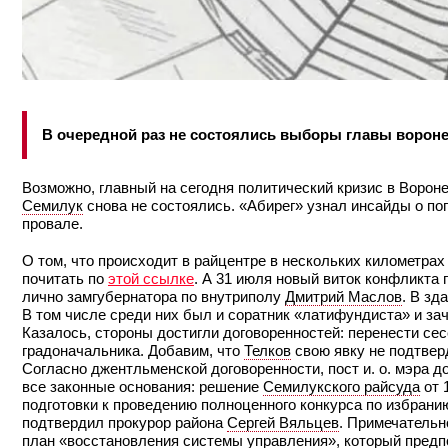
В очередной раз не состоялись выборы главы ворон
Возможно, главный на сегодня политический кризис в Ворон
Семилук
снова не состоялись. «Абирег» узнал инсайды о по
провале.
О том, что происходит в райцентре в нескольких километра
почитать по
этой ссылке
. А 31 июля новый виток конфликта
лично замгубернатора по внутриполу
Дмитрий Маслов
. В зд
В том числе среди них был и соратник «латифундиста» и з
Казалось, стороны достигли договоренностей: перенести сесс
градоначальника. Добавим, что
Телков
свою явку не подтверд
Согласно джентльменской договоренности, пост и. о. мэра
все законные основания: решение
Семилукского райсуда
от 
подготовки к проведению полноценного конкурса по избрани
подтвердил прокурор района
Сергей Вяльцев
. Примечательн
план «восстановления системы управления», который предпо