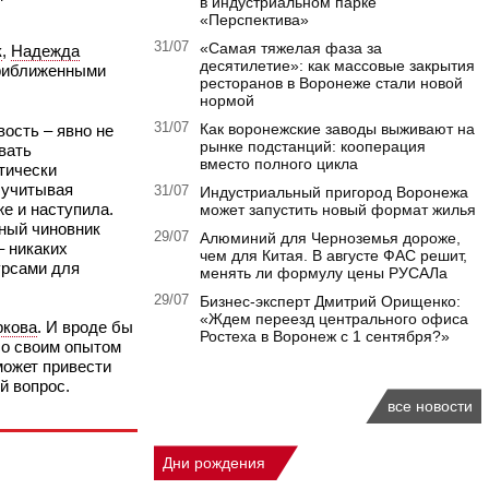
в индустриальном парке
«Перспектива»
31/07
«Самая тяжелая фаза за
к
,
Надежда
десятилетие»: как массовые закрытия
 приближенными
ресторанов в Воронеже стали новой
нормой
31/07
Как воронежские заводы выживают на
ость – явно не
рынке подстанций: кооперация
вать
вместо полного цикла
тически
, учитывая
31/07
Индустриальный пригород Воронежа
же и наступила.
может запустить новый формат жилья
ный чиновник
29/07
Алюминий для Черноземья дороже,
– никаких
чем для Китая. В августе ФАС решит,
урсами для
менять ли формулу цены РУСАЛа
29/07
Бизнес-эксперт Дмитрий Орищенко:
«Ждем переезд центрального офиса
ркова
. И вроде бы
Ростеха в Воронеж с 1 сентября?»
со своим опытом
может привести
й вопрос.
все новости
Дни рождения