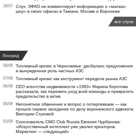
28/07
Слух: ЭФКО не комментирует информацию о «масках-
шоу» в своих офисах в Тамани, Москве и Воронеже
все слухи
Лонгрид
08/08
Топливный кризис в Черноземье: дисбаланс предложения
и вынужденная роль частных АЗС
07/08
Топливный кризис как инструмент передела рынка АЗС
06/08
CEO агентства недвижимости «1983» Марина Коротова
рассказала, как пережить уход всей команды и превратить
предательство в актив
05/08
Непонятное обвинение и вопрос о потерпевшем — как
прошло первое заседание по делу воронежского адвоката
Виктории Стуковой
03/08
Сооснователь CMO Club Russia Евгения Чурбанова:
«Искусственный интеллект уже уволил креаторов.
Маркетинг — следующий»