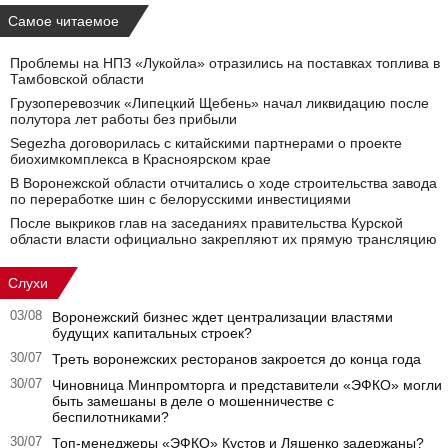
Самое читаемое
Проблемы на НПЗ «Лукойла» отразились на поставках топлива в
Тамбовской области
Грузоперевозчик «Липецкий Щебень» начал ликвидацию после
полутора лет работы без прибыли
Segezha договорилась с китайскими партнерами о проекте
биохимкомплекса в Красноярском крае
В Воронежской области отчитались о ходе строительства завода
по переработке шин с белорусскими инвестициями
После выкриков глав на заседаниях правительства Курской
области власти официально закрепляют их прямую трансляцию
Слухи
03/08
Воронежский бизнес ждет централизации властями
будущих капитальных строек?
30/07
Треть воронежских ресторанов закроется до конца года
30/07
Чиновница Минпромторга и представители «ЭФКО» могли
быть замешаны в деле о мошенничестве с
беспилотниками?
30/07
Топ-менеджеры «ЭФКО» Кустов и Ляшенко задержаны?