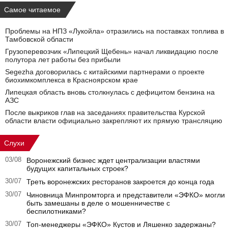
Самое читаемое
Проблемы на НПЗ «Лукойла» отразились на поставках топлива в
Тамбовской области
Грузоперевозчик «Липецкий Щебень» начал ликвидацию после
полутора лет работы без прибыли
Segezha договорилась с китайскими партнерами о проекте
биохимкомплекса в Красноярском крае
Липецкая область вновь столкнулась с дефицитом бензина на
АЗС
После выкриков глав на заседаниях правительства Курской
области власти официально закрепляют их прямую трансляцию
Слухи
03/08
Воронежский бизнес ждет централизации властями
будущих капитальных строек?
30/07
Треть воронежских ресторанов закроется до конца года
30/07
Чиновница Минпромторга и представители «ЭФКО» могли
быть замешаны в деле о мошенничестве с
беспилотниками?
30/07
Топ-менеджеры «ЭФКО» Кустов и Ляшенко задержаны?