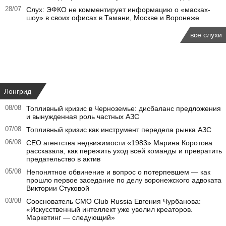
28/07
Слух: ЭФКО не комментирует информацию о «масках-
шоу» в своих офисах в Тамани, Москве и Воронеже
все слухи
Лонгрид
08/08
Топливный кризис в Черноземье: дисбаланс предложения
и вынужденная роль частных АЗС
07/08
Топливный кризис как инструмент передела рынка АЗС
06/08
CEO агентства недвижимости «1983» Марина Коротова
рассказала, как пережить уход всей команды и превратить
предательство в актив
05/08
Непонятное обвинение и вопрос о потерпевшем — как
прошло первое заседание по делу воронежского адвоката
Виктории Стуковой
03/08
Сооснователь CMO Club Russia Евгения Чурбанова:
«Искусственный интеллект уже уволил креаторов.
Маркетинг — следующий»