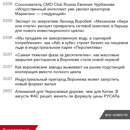
03/08
Сооснователь CMO Club Russia Евгения Чурбанова:
«Искусственный интеллект уже уволил креаторов.
Маркетинг — следующий»
03/08
Эксперт по энергетике Леонид Воробей: «Механизм «бери
или плати» рискует превратить сетевой комплекс в барьер
для нового инвестиционного цикла»
03/08
«Мы продаем не замороженную воду, а сценарий
потребления»: как «Айс в кубе» строит бизнес на пищевом
льде в индустриальном парке «Перспектива»
31/07
«Самая тяжелая фаза за десятилетие»: как массовые
закрытия ресторанов в Воронеже стали новой нормой
31/07
Как воронежские заводы выживают на рынке подстанций:
кооперация вместо полного цикла
31/07
Индустриальный пригород Воронежа может запустить
новый формат жилья
29/07
Алюминий для Черноземья дороже, чем для Китая. В
августе ФАС решит, менять ли формулу цены РУСАЛа
все новости
Дни рождения