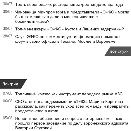
30/07
Треть воронежских ресторанов закроется до конца года
30/07
Чиновница Минпромторга и представители «ЭФКО» могли
быть замешаны в деле о мошенничестве с
беспилотниками?
30/07
Топ-менеджеры «ЭФКО» Кустов и Ляшенко задержаны?
28/07
Слух: ЭФКО не комментирует информацию о «масках-
шоу» в своих офисах в Тамани, Москве и Воронеже
все слухи
Лонгрид
07/08
Топливный кризис как инструмент передела рынка АЗС
06/08
CEO агентства недвижимости «1983» Марина Коротова
рассказала, как пережить уход всей команды и превратить
предательство в актив
05/08
Непонятное обвинение и вопрос о потерпевшем — как
прошло первое заседание по делу воронежского адвоката
Виктории Стуковой