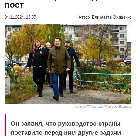
пост
04.11.2024, 13:37
Автор:
Елизавета Орищенко
Фото из ТГ-канала Максима Егорова
Он заявил, что руководство страны
поставило перед ним другие задачи