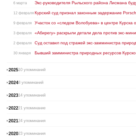
Экс-руководителя Рыльского района Лисмана буду
6 марта
Курский суд признал законным задержание Porsch
12 февраля
Участок со «следом Волобуева» в центре Курска 
9 февраля
«Абирегу» раскрыли детали дела против экс-мин
3 февраля
Суд оставил под стражей экс-замминистра природ
2 февраля
Бывший замминистра природных ресурсов Курской
30 января
2025
10 упоминаний
2024
8 упоминаний
2023
14 упоминаний
2022
21 упоминание
2021
24 упоминания
2020
23 упоминания