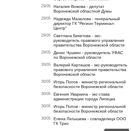
29/05
Наталия Вожова - депутат
Воронежской областной Думы
29/05
Надежда Мазалова - генеральный
директор ГК "Регион-Терминал-
Центр"
29/05
Светлана Бекетова - экс-
руководитель правового управления
правительства Воронежской области
29/05
Денис Чушкин - руководитель УФАС
по Воронежской области
30/05
Валерий Карташов - экс-руководитель
правового управления правительства
Воронежской области
30/05
Игорь Попов - министр региональной
безопасности Воронежской области.
30/05
Евгения Уваркина - экс-глава
администрации города Липецка
30/05
Игорь Попов - министр региональной
безопасности Воронежской области
30/05
Елена Латышева - совладелица ООО
ГК Трио