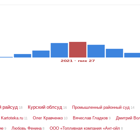
2021 · пик 27
й райсуд
Курский облсуд
Промышленный районный суд
18
16
14
Kartoteka.ru
Олег Кравченко
Вячеслав Гладков
Дмитрий Во
11
10
9
ие
Любовь Фенина
ООО «Топливная компания «Ант-ойл
9
8
8