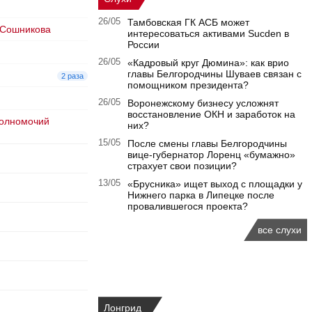
26/05
Тамбовская ГК АСБ может
а Сошникова
интересоваться активами Sucden в
России
26/05
«Кадровый круг Дюмина»: как врио
главы Белгородчины Шуваев связан с
2 раза
помощником президента?
26/05
Воронежскому бизнесу усложнят
восстановление ОКН и заработок на
полномочий
них?
15/05
После смены главы Белгородчины
вице-губернатор Лоренц «бумажно»
страхует свои позиции?
13/05
«Брусника» ищет выход с площадки у
Нижнего парка в Липецке после
провалившегося проекта?
все слухи
Лонгрид