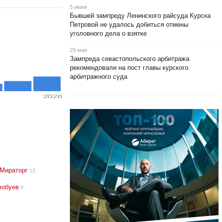
5 июня
Бывшей зампреду Ленинского райсуда Курска
Петровой не удалось добиться отмены
уголовного дела о взятке
29 мая
Зампреда севастопольского арбитража
рекомендовали на пост главы курского
арбитражного суда
2026
Мираторг
13
лобуев
9