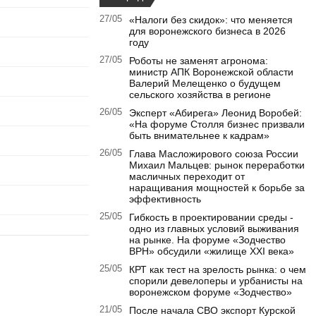
27/05
«Налоги без скидок»: что меняется
для воронежского бизнеса в 2026
году
27/05
Роботы не заменят агронома:
министр АПК Воронежской области
Валерий Мелещенко о будущем
сельского хозяйства в регионе
26/05
Эксперт «Абирега» Леонид Воробей:
«На форуме Столля бизнес призвали
быть внимательнее к кадрам»
26/05
Глава Масложирового союза России
Михаил Мальцев: рынок переработки
масличных переходит от
наращивания мощностей к борьбе за
эффективность
25/05
Гибкость в проектировании среды -
одно из главных условий выживания
на рынке. На форуме «Зодчество
ВРН» обсудили «жилище XXI века»
25/05
КРТ как тест на зрелость рынка: о чем
спорили девелоперы и урбанисты на
воронежском форуме «Зодчество»
21/05
После начала СВО экспорт Курской