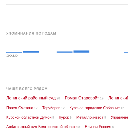
УПОМИНАНИЯ ПО ГОДАМ
2010
ЧАЩЕ ВСЕГО РЯДОМ
Ленинский районный суд
Роман Старовойт
Ленински
28
19
Павел Сметана
Тарубаров
Курское городское Собрание
12
12
12
Курской областной Думой
Курск
Металлоинвест
Управлен
9
9
9
Арбитражный суд Белгородской области
Единая Россия
8
8