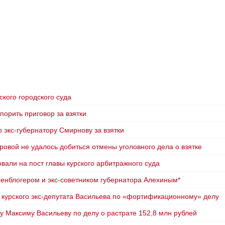
кого городского суда
порить приговор за взятки
р экс-губернатору Смирнову за взятки
овой не удалось добиться отмены уголовного дела о взятке
али на пост главы курского арбитражного суда
военблогером и экс-советником губернатора Алехиным*
с курского экс-депутата Васильева по «фортификационному» делу
ту Максиму Васильеву по делу о растрате 152,8 млн рублей