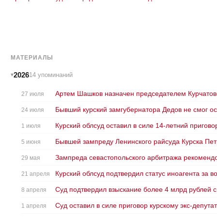
МАТЕРИАЛЫ
2026
14 упоминаний
Артем Шашков назначен председателем Курчатовс
27 июля
Бывший курский замгубернатора Дедов не смог ос
24 июля
Курский облсуд оставил в силе 14-летний пригово
1 июля
Бывшей зампреду Ленинского райсуда Курска Петр
5 июня
Зампреда севастопольского арбитража рекомендов
29 мая
Курский облсуд подтвердил статус иноагента за 
21 апреля
Суд подтвердил взыскание более 4 млрд рублей 
8 апреля
Суд оставил в силе приговор курскому экс-депута
1 апреля