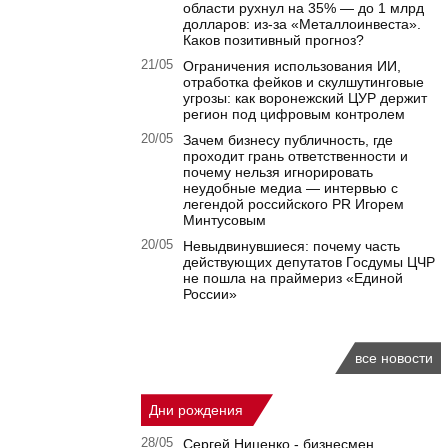
области рухнул на 35% — до 1 млрд
долларов: из-за «Металлоинвеста».
Каков позитивный прогноз?
21/05
Ограничения использования ИИ,
отработка фейков и скулшутинговые
угрозы: как воронежский ЦУР держит
регион под цифровым контролем
20/05
Зачем бизнесу публичность, где
проходит грань ответственности и
почему нельзя игнорировать
неудобные медиа — интервью с
легендой российского PR Игорем
Минтусовым
20/05
Невыдвинувшиеся: почему часть
действующих депутатов Госдумы ЦЧР
не пошла на праймериз «Единой
России»
все новости
Дни рождения
28/05
Сергей Ниценко - бизнесмен