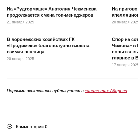
На «Рудгормаше» Анатолия Чекменева
На пригово
продолжается смена топ-менеджеров
апелляцио
21 января 2025
20 января 202
В воронежских хозяйствах ГК
Спор на со
«Продимекс» благополучно взошла
Чижова» в 
озимая пшеница
попытка вы
главное в 
20 января 2025
17 января 202
Первыми эксклюзивы публикуются в
канале max Абирега
Комментарии 0