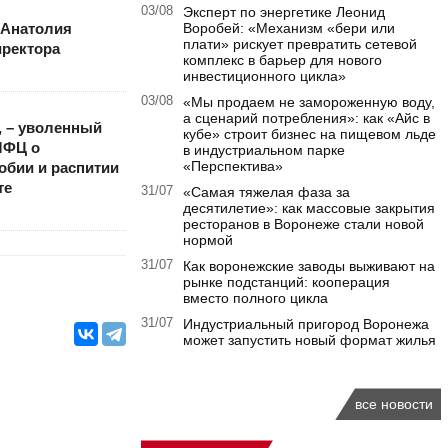
03/08
Эксперт по энергетике Леонид
 Анатолия
Воробей: «Механизм «бери или
плати» рискует превратить сетевой
иректора
комплекс в барьер для нового
инвестиционного цикла»
03/08
«Мы продаем не замороженную воду,
а сценарий потребления»: как «Айс в
, – уволенный
кубе» строит бизнес на пищевом льде
МФЦ о
в индустриальном парке
«Перспектива»
обии и распитии
те
31/07
«Самая тяжелая фаза за
десятилетие»: как массовые закрытия
ресторанов в Воронеже стали новой
нормой
31/07
Как воронежские заводы выживают на
рынке подстанций: кооперация
вместо полного цикла
31/07
Индустриальный пригород Воронежа
может запустить новый формат жилья
все новости