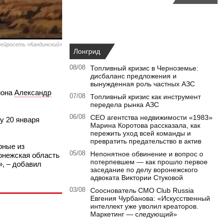
ейросеть «Кандинский»
Лонгрид
08/08
Топливный кризис в Черноземье:
дисбаланс предложения и
вынужденная роль частных АЗС
иона
Александр
07/08
Топливный кризис как инструмент
передела рынка АЗС
06/08
CEO агентства недвижимости «1983»
у 20 января
Марина Коротова рассказала, как
пережить уход всей команды и
превратить предательство в актив
рные из
05/08
Непонятное обвинение и вопрос о
онежская область
потерпевшем — как прошло первое
», – добавил
заседание по делу воронежского
адвоката Виктории Стуковой
03/08
Сооснователь CMO Club Russia
Евгения Чурбанова: «Искусственный
интеллект уже уволил креаторов.
Маркетинг — следующий»