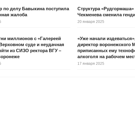
р по делу Бавыкина поступила
Структура «Рудгормаша»
нная жалоба
Чекменева сменила генд
5
20 января 2025
тни миллионов с «Галереей
«Уже начали издеваться»
Верховном суде и неудачная
директор воронежского 
йти из СИЗО ректора ВГУ –
приписанных ему техноф
Воронеже
алкоголя на рабочем мес
5
17 января 2025