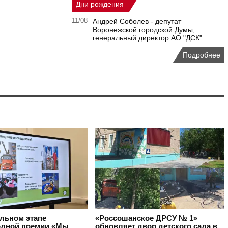
Дни рождения
11/08
Андрей Соболев - депутат
Воронежской городской Думы,
генеральный директор АО "ДСК"
Подробнее
альном этапе
«Россошанское ДРСУ № 1»
дной премии «Мы
обновляет двор детского сада в