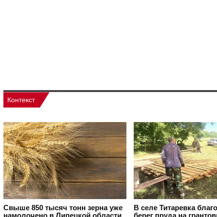
Контекст
Свыше 850 тысяч тонн зерна уже
В селе Титаревка благ
намолочено в Липецкой области
берег пруда на гранто