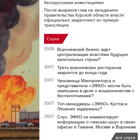
белорусскими инвестициями
После выкриков глав на заседаниях
правительства Курской области власти
официально закрепляют их прямую
трансляцию
Слухи
03/08
Воронежский бизнес ждет
централизации властями будущих
капитальных строек?
30/07
Треть воронежских ресторанов
закроется до конца года
30/07
Чиновница Минпромторга и
представители «ЭФКО» могли быть
замешаны в деле о мошенничестве с
беспилотниками?
30/07
Топ-менеджеры «ЭФКО» Кустов и
Ляшенко задержаны?
28/07
Слух: ЭФКО не комментирует
информацию о «масках-шоу» в своих
офисах в Тамани, Москве и Воронеже
все слухи