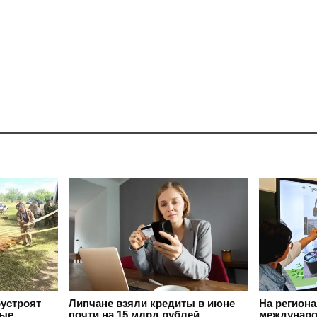
оустроят
Липчане взяли кредиты в июне
На регион
вые
почти на 15 млрд рублей
междунаро