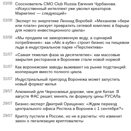
03/08
Сооснователь CMO Club Russia Евгения Чурбанова:
«Искусственный интеллект уже уволил креаторов.
Маркетинг — следующий»
03/08
Эксперт по энергетике Леонид Воробей: «Механизм «бери
или плати» рискует превратить сетевой комплекс в барьер
для нового инвестиционного цикла»
03/08
«Мы продаем не замороженную воду, а сценарий
потребления»: как «Айс в кубе» строит бизнес на пищевом
льде в индустриальном парке «Перспектива»
31/07
«Самая тяжелая фаза за десятилетие»: как массовые
закрытия ресторанов в Воронеже стали новой нормой
31/07
Как воронежские заводы выживают на рынке подстанций:
кооперация вместо полного цикла
31/07
Индустриальный пригород Воронежа может запустить
новый формат жилья
29/07
Алюминий для Черноземья дороже, чем для Китая. В
августе ФАС решит, менять ли формулу цены РУСАЛа
29/07
Бизнес-эксперт Дмитрий Орищенко: «Ждем переезд
центрального офиса Ростеха в Воронеж с 1 сентября?»
29/07
Крипту пустили в Россию, но не в расчеты: что изменит
закон о легализации криптовалюты