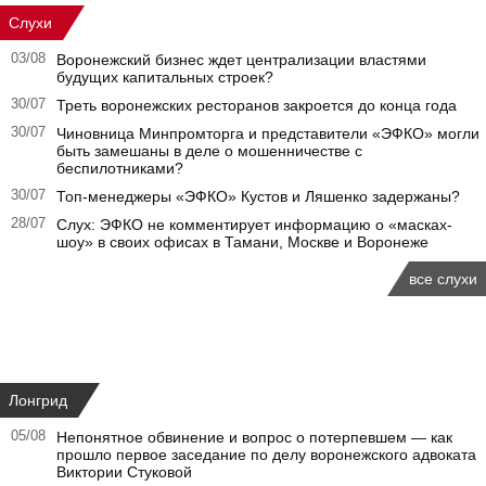
Слухи
03/08
Воронежский бизнес ждет централизации властями
будущих капитальных строек?
30/07
Треть воронежских ресторанов закроется до конца года
30/07
Чиновница Минпромторга и представители «ЭФКО» могли
быть замешаны в деле о мошенничестве с
беспилотниками?
30/07
Топ-менеджеры «ЭФКО» Кустов и Ляшенко задержаны?
28/07
Слух: ЭФКО не комментирует информацию о «масках-
шоу» в своих офисах в Тамани, Москве и Воронеже
все слухи
Лонгрид
05/08
Непонятное обвинение и вопрос о потерпевшем — как
прошло первое заседание по делу воронежского адвоката
Виктории Стуковой