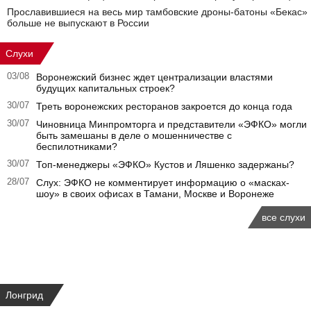
Прославившиеся на весь мир тамбовские дроны-батоны «Бекас»
больше не выпускают в России
Слухи
03/08
Воронежский бизнес ждет централизации властями
будущих капитальных строек?
30/07
Треть воронежских ресторанов закроется до конца года
30/07
Чиновница Минпромторга и представители «ЭФКО» могли
быть замешаны в деле о мошенничестве с
беспилотниками?
30/07
Топ-менеджеры «ЭФКО» Кустов и Ляшенко задержаны?
28/07
Слух: ЭФКО не комментирует информацию о «масках-
шоу» в своих офисах в Тамани, Москве и Воронеже
все слухи
Лонгрид