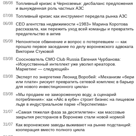
08/08
Топливный кризис в Черноземье: дисбаланс предложения
и вынужденная роль частных АЗС
07/08
Топливный кризис как инструмент передела рынка АЗС
06/08
CEO агентства недвижимости «1983» Марина Коротова
рассказала, как пережить уход всей команды и превратить
предательство в актив
05/08
Непонятное обвинение и вопрос о потерпевшем — как
прошло первое заседание по делу воронежского адвоката
Виктории Стуковой
03/08
Сооснователь CMO Club Russia Евгения Чурбанова:
«Искусственный интеллект уже уволил креаторов.
Маркетинг — следующий»
03/08
Эксперт по энергетике Леонид Воробей: «Механизм «бери
или плати» рискует превратить сетевой комплекс в барьер
для нового инвестиционного цикла»
03/08
«Мы продаем не замороженную воду, а сценарий
потребления»: как «Айс в кубе» строит бизнес на пищевом
льде в индустриальном парке «Перспектива»
31/07
«Самая тяжелая фаза за десятилетие»: как массовые
закрытия ресторанов в Воронеже стали новой нормой
31/07
Как воронежские заводы выживают на рынке подстанций:
кооперация вместо полного цикла