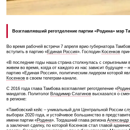
Возглавлявший реготделение партии «Родина» мэр Т
Во время рабочей встречи 7 апреля врио губернатора Тамбо
вступить в партию «
Единая Россия
». Господин
Косенков
прин
«В последние годы наша страна столкнулась с серьезными в
живем во время, когда от каждого из нас зависит будущее – 
партию «Единая Россия», политическим лидером которой я
Косенков
в своем телеграм-канале.
С 2016 года глава Тамбова возглавляет реготделение «
Роди
мандатов. Политолог
Владимир Слатинов
высказался о смен
в регионе:
«Тамбовский кейс – уникальный для Центральной России слу
выборах 2020 года, и устойчивое большинство в представит
имени партии «
Родина
». Тогдашний глава региона
Александр
а заключил сделку, по которой Косенков стал главой админи