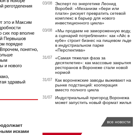
ион в ноябре
03/08
Эксперт по энергетике Леонид
ой реготделения
Воробей: «Механизм «бери или
плати» рискует превратить сетевой
комплекс в барьер для нового
т это и Максим
инвестиционного цикла»
одробности
03/08
«Мы продаем не замороженную воду,
о сих пор вполне
а сценарий потребления»: как «Айс в
ний Первышов
кубе» строит бизнес на пищевом льде
ом порядке
в индустриальном парке
 Впрочем, понятно,
«Перспектива»
больше
31/07
«Самая тяжелая фаза за
жным
десятилетие»: как массовые закрытия
ы и нового
ресторанов в Воронеже стали новой
нормой
ако,
31/07
Как воронежские заводы выживают на
итая здравый
рынке подстанций: кооперация
вместо полного цикла
31/07
Индустриальный пригород Воронежа
может запустить новый формат жилья
все новости
родолжает
ными исками