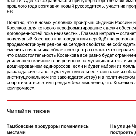
власти. Сделка сохранялась и при губернаторстве
Максима 
прошлого года возглавил новый руководитель, участник про
ЕР.
Понятно, что в новых условиях проигрыш «
Единой России
» 
Косенков, для которого переформатирование сделки обеспеч
договоренностей пока неизвестны. Главная интрига – остане
популярный Косенков «на городе» или перейдёт на регионал
продемонстрирует редкое на сегодня свойство не соблюдать
сменить начальника областного центра (только что первая ч
что самостоятельность
Косенкова
все равно будет ограниче
усилившего влияние глав регионов на муниципалитеты и их
доминированием единороссов, если и будет набран из лоял
расклада сил станет куда чувствительнее к сигналам из обла
институциональном (по законодательству) и в политическом
сопротивляться этим трендам бессмысленно, что Косенков л
компромисс».
Читайте также
Тамбовские прокуроры поменялись
На улице Ч
местами
построить 