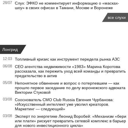
28/07
Слух: ЭФКО не комментирует информацию о «масках-
шоу» в своих офисах в Тамани, Москве и Воронеже
все слухи
Лонгрид
12:03
Топливный кризис как инструмент передела рынка АЗС
06/08
CEO агентства недвижимости «1983» Марина Коротова
рассказала, как пережить уход всей команды и превратить
предательство в актив
05/08
Непонятное обвинение и вопрос о потерпевшем — как
прошло первое заседание по делу воронежского адвоката
Виктории Стуковой
03/08
Сооснователь CMO Club Russia Евгения Чурбанова:
«Искусственный интеллект уже уволил креаторов.
Маркетинг — следующий»
03/08
Эксперт по энергетике Леонид Воробей: «Механизм «бери
или плати» рискует превратить сетевой комплекс в барьер
для нового инвестиционного цикла»