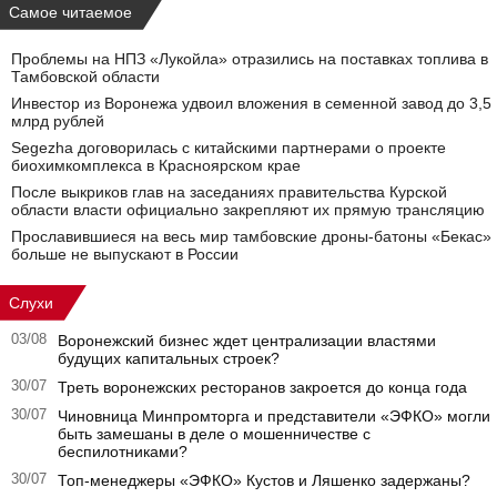
Самое читаемое
Проблемы на НПЗ «Лукойла» отразились на поставках топлива в
Тамбовской области
Инвестор из Воронежа удвоил вложения в семенной завод до 3,5
млрд рублей
Segezha договорилась с китайскими партнерами о проекте
биохимкомплекса в Красноярском крае
После выкриков глав на заседаниях правительства Курской
области власти официально закрепляют их прямую трансляцию
Прославившиеся на весь мир тамбовские дроны-батоны «Бекас»
больше не выпускают в России
Слухи
03/08
Воронежский бизнес ждет централизации властями
будущих капитальных строек?
30/07
Треть воронежских ресторанов закроется до конца года
30/07
Чиновница Минпромторга и представители «ЭФКО» могли
быть замешаны в деле о мошенничестве с
беспилотниками?
30/07
Топ-менеджеры «ЭФКО» Кустов и Ляшенко задержаны?