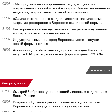
03/08
«Мы продаем не замороженную воду, а сценарий
потребления»: как «Айс в кубе» строит бизнес на пищевом
льде в индустриальном парке «Перспектива»
31/07
«Самая тяжелая фаза за десятилетие»: как массовые
закрытия ресторанов в Воронеже стали новой нормой
31/07
Как воронежские заводы выживают на рынке подстанций:
кооперация вместо полного цикла
31/07
Индустриальный пригород Воронежа может запустить
новый формат жилья
29/07
Алюминий для Черноземья дороже, чем для Китая. В
августе ФАС решит, менять ли формулу цены РУСАЛа
все новости
Дни рождения
07/08
Дмитрий Чебряков -управляющий липецким отделением
Банка России
08/08
Владимир Тулупов - декан факультета журналистики
Воронежского государственного университета