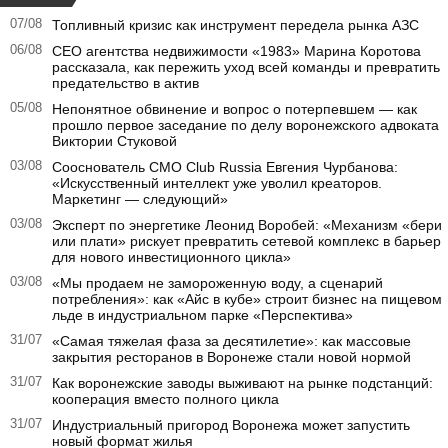
07/08
Топливный кризис как инструмент передела рынка АЗС
06/08
CEO агентства недвижимости «1983» Марина Коротова
рассказала, как пережить уход всей команды и превратить
предательство в актив
05/08
Непонятное обвинение и вопрос о потерпевшем — как
прошло первое заседание по делу воронежского адвоката
Виктории Стуковой
03/08
Сооснователь CMO Club Russia Евгения Чурбанова:
«Искусственный интеллект уже уволил креаторов.
Маркетинг — следующий»
03/08
Эксперт по энергетике Леонид Воробей: «Механизм «бери
или плати» рискует превратить сетевой комплекс в барьер
для нового инвестиционного цикла»
03/08
«Мы продаем не замороженную воду, а сценарий
потребления»: как «Айс в кубе» строит бизнес на пищевом
льде в индустриальном парке «Перспектива»
31/07
«Самая тяжелая фаза за десятилетие»: как массовые
закрытия ресторанов в Воронеже стали новой нормой
31/07
Как воронежские заводы выживают на рынке подстанций:
кооперация вместо полного цикла
31/07
Индустриальный пригород Воронежа может запустить
новый формат жилья