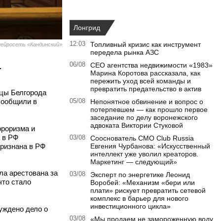
Лонгрид
12:03
Топливный кризис как инструмент
ейросеть «Кандинский»
передела рынка АЗС
06/08
CEO агентства недвижимости «1983»
.
Марина Коротова рассказала, как
пережить уход всей команды и
превратить предательство в актив
ицы Белгорода
 сообщили в
05/08
Непонятное обвинение и вопрос о
потерпевшем — как прошло первое
заседание по делу воронежского
адвоката Виктории Стуковой
рроризма и
а в РФ
03/08
Сооснователь CMO Club Russia
признана в РФ
Евгения Чурбанова: «Искусственный
интеллект уже уволил креаторов.
Маркетинг — следующий»
ла арестована за
03/08
Эксперт по энергетике Леонид
что стало
Воробей: «Механизм «бери или
плати» рискует превратить сетевой
комплекс в барьер для нового
инвестиционного цикла»
буждено дело о
03/08
«Мы продаем не замороженную воду,