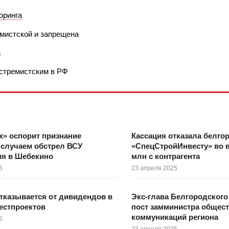
оринга
емистской и запрещена
а
кстремистским в РФ
х» оспорит признание
Кассация отказала белго
 случаем обстрел ВСУ
«СпецСтройИнвесту» во 
ия в Шебекино
млн с контрагента
5
23 апреля 2025
тказывается от дивидендов в
Экс-глава Белгородского
естпроектов
пост замминистра общес
коммуникаций региона
5
22 апреля 2025