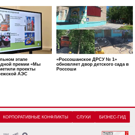
альном этапе
«Россошанское ДРСУ № 1»
дной премии «Мы
обновляет двор детского сада в
тметили проекты
Россоши
ежской АЭС
КОРПОРАТИВНЫЕ КОНФЛИКТЫ
СЛУХИ
БИЗНЕС-ГИД