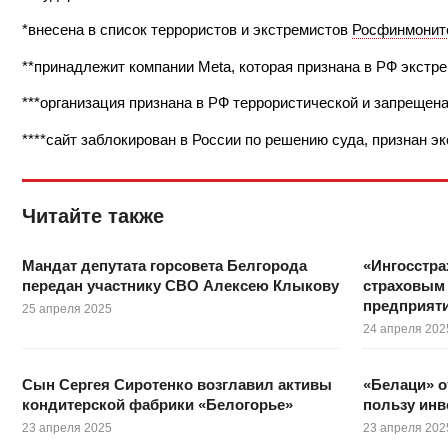
*внесена в список террористов и экстремистов
Росфинмонит
**принадлежит компании Meta, которая признана в РФ экстр
***организация признана в РФ террористической и запрещен
****сайт заблокирован в России по решению суда, признан э
Читайте также
Мандат депутата горсовета Белгорода
«Ингосстра
передан участнику СВО Алексею Клыкову
страховым
предприят
25 апреля 2025
24 апреля 202
Сын Сергея Сиротенко возглавил активы
«Белаци» о
кондитерской фабрики «Белогорье»
пользу инв
23 апреля 2025
23 апреля 202