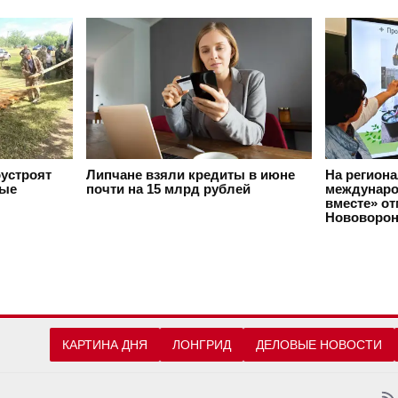
оустроят
Липчане взяли кредиты в июне
На регион
вые
почти на 15 млрд рублей
междунаро
вместе» о
Нововорон
КАРТИНА ДНЯ
ЛОНГРИД
ДЕЛОВЫЕ НОВОСТИ