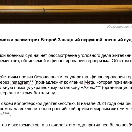
Иллюстрация: н
вистки рассмотрит Второй Западный окружной военный суд
ной военный суд
начнет рассмотрение уголовного дела жительн
стремистов), обвиняемой в финансировании терроризма. Об этом
ействиям против безопасности государства, финансировании те
через
Instagram**
(принадлежит компании
Meta
, которая признан
альную помощь украинскому батальону «
Азов
»*** (организация 
д средств этому батальону.
 своей волонтерской деятельностью. В начале 2024 года она бы
 помогала исключительно российской армии и мирным жителям, 
ц
»****.
тов и экстремистов, а в начале этого года против нее было воз