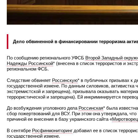
Дело обвиненной в финансировании терроризма акти
По сообщению регионального УФСБ
Второй Западный окруж
Надежды Россинской
* (внесена в список террористов и эк
региональном ФСБ.
Следствие обвиняет
Россинскую
* в публичных призывах к д
государственной измене. По данным силовиков, активистка 
экстремистской и запрещена), призывала оказывать матери
террористической и запрещена). Ей инкриминируется перево
До возбуждения уголовного дела
Россинская
* была известна
сбор пожертвований для ВСУ. При этом она утверждала, что
причиной ее внесения в базу украинского сайта «
Миротворе
В сентябре
Росфинмониторинг
добавил ее в список террорис
государственной измене.