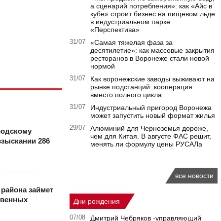
а сценарий потребления»: как «Айс в
кубе» строит бизнес на пищевом льде
в индустриальном парке
«Перспектива»
31/07
«Самая тяжелая фаза за
десятилетие»: как массовые закрытия
ресторанов в Воронеже стали новой
нормой
31/07
Как воронежские заводы выживают на
рынке подстанций: кооперация
вместо полного цикла
31/07
Индустриальный пригород Воронежа
может запустить новый формат жилья
29/07
Алюминий для Черноземья дороже,
родскому
чем для Китая. В августе ФАС решит,
взыскании 286
менять ли формулу цены РУСАЛа
все новости
 района займет
твенных
Дни рождения
07/08
Дмитрий Чебряков -управляющий