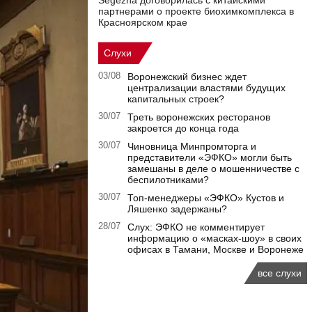
Segezha договорилась с китайскими
партнерами о проекте биохимкомплекса в
Красноярском крае
Слухи
03/08
Воронежский бизнес ждет
централизации властями будущих
капитальных строек?
30/07
Треть воронежских ресторанов
закроется до конца года
30/07
Чиновница Минпромторга и
представители «ЭФКО» могли быть
замешаны в деле о мошенничестве с
беспилотниками?
30/07
Топ-менеджеры «ЭФКО» Кустов и
Ляшенко задержаны?
28/07
Слух: ЭФКО не комментирует
информацию о «масках-шоу» в своих
офисах в Тамани, Москве и Воронеже
все слухи