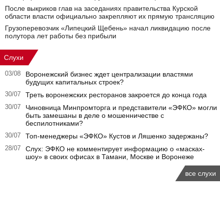
После выкриков глав на заседаниях правительства Курской
области власти официально закрепляют их прямую трансляцию
Грузоперевозчик «Липецкий Щебень» начал ликвидацию после
полутора лет работы без прибыли
Слухи
03/08
Воронежский бизнес ждет централизации властями
будущих капитальных строек?
30/07
Треть воронежских ресторанов закроется до конца года
30/07
Чиновница Минпромторга и представители «ЭФКО» могли
быть замешаны в деле о мошенничестве с
беспилотниками?
30/07
Топ-менеджеры «ЭФКО» Кустов и Ляшенко задержаны?
28/07
Слух: ЭФКО не комментирует информацию о «масках-
шоу» в своих офисах в Тамани, Москве и Воронеже
все слухи