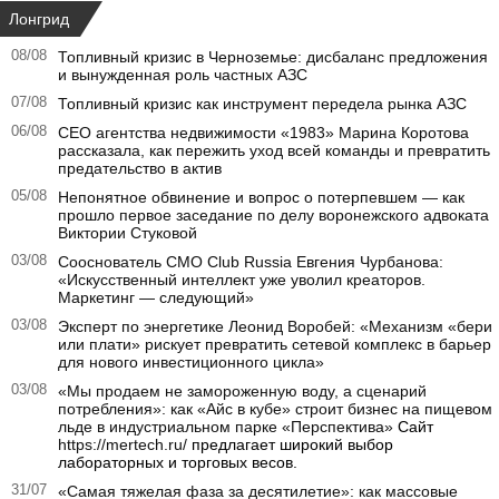
Лонгрид
08/08
Топливный кризис в Черноземье: дисбаланс предложения
и вынужденная роль частных АЗС
07/08
Топливный кризис как инструмент передела рынка АЗС
06/08
CEO агентства недвижимости «1983» Марина Коротова
рассказала, как пережить уход всей команды и превратить
предательство в актив
05/08
Непонятное обвинение и вопрос о потерпевшем — как
прошло первое заседание по делу воронежского адвоката
Виктории Стуковой
03/08
Сооснователь CMO Club Russia Евгения Чурбанова:
«Искусственный интеллект уже уволил креаторов.
Маркетинг — следующий»
03/08
Эксперт по энергетике Леонид Воробей: «Механизм «бери
или плати» рискует превратить сетевой комплекс в барьер
для нового инвестиционного цикла»
03/08
«Мы продаем не замороженную воду, а сценарий
потребления»: как «Айс в кубе» строит бизнес на пищевом
льде в индустриальном парке «Перспектива»
Сайт
https://mertech.ru/
предлагает широкий выбор
лабораторных и торговых весов.
31/07
«Самая тяжелая фаза за десятилетие»: как массовые