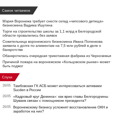
Самое читаемое
Мэрия Воронежа требует снести склад «чипсового детища»
бизнесмена Вадима Ишутина
Торги на строительство школы за 1,1 млрд в Белгородской
области провалились без заявок
Сожительница воронежского бизнесмена Ивана Попенкова
заявила о долге по алиментам на 7,5 млн рублей в деле о
банкротстве
Обанкротилась очередная трикотажная фабрика из Черноземья
Причиной пожара на воронежском «Кольцовском рынке» может
быть поджог
Слухи
26/05
Тамбовская ГК АСБ может интересоваться активами
Sucden в России
26/05
«Кадровый круг Дюмина»: как врио главы Белгородчины
Шуваев связан с помощником президента?
26/05
Воронежскому бизнесу усложнят восстановление ОКН и
заработок на них?