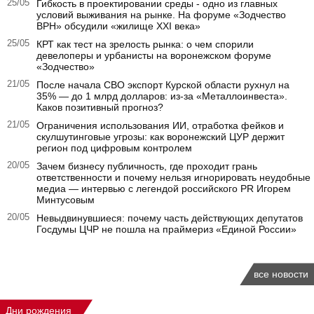
25/05
Гибкость в проектировании среды - одно из главных
условий выживания на рынке. На форуме «Зодчество
ВРН» обсудили «жилище XXI века»
25/05
КРТ как тест на зрелость рынка: о чем спорили
девелоперы и урбанисты на воронежском форуме
«Зодчество»
21/05
После начала СВО экспорт Курской области рухнул на
35% — до 1 млрд долларов: из-за «Металлоинвеста».
Каков позитивный прогноз?
21/05
Ограничения использования ИИ, отработка фейков и
скулшутинговые угрозы: как воронежский ЦУР держит
регион под цифровым контролем
20/05
Зачем бизнесу публичность, где проходит грань
ответственности и почему нельзя игнорировать неудобные
медиа — интервью с легендой российского PR Игорем
Минтусовым
20/05
Невыдвинувшиеся: почему часть действующих депутатов
Госдумы ЦЧР не пошла на праймериз «Единой России»
все новости
Дни рождения