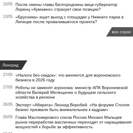
15/05
После смены главы Белгородчины вице-губернатор
Лоренц «бумажно» страхует свои позиции?
13/05
«Брусника» ищет выход с площадки у Нижнего парка в
Липецке после провалившегося проекта?
все слухи
Лонгрид
27/05
«Налоги без скидок»: что меняется для воронежского
бизнеса в 2026 году
27/05
Роботы не заменят агронома: министр АПК Воронежской
области Валерий Мелещенко о будущем сельского
хозяйства в регионе
26/05
Эксперт «Абирега» Леонид Воробей: «На форуме Столля
бизнес призвали быть внимательнее к кадрам»
26/05
Глава Масложирового союза России Михаил Мальцев:
рынок переработки масличных переходит от наращивания
мощностей к борьбе за эффективность