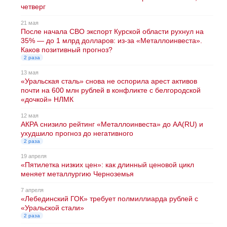
четверг
21 мая
После начала СВО экспорт Курской области рухнул на
35% — до 1 млрд долларов: из-за «Металлоинвеста».
Каков позитивный прогноз?
2 раза
13 мая
«Уральская сталь» снова не оспорила арест активов
почти на 600 млн рублей в конфликте с белгородской
«дочкой» НЛМК
12 мая
АКРА снизило рейтинг «Металлоинвеста» до AA(RU) и
ухудшило прогноз до негативного
2 раза
19 апреля
«Пятилетка низких цен»: как длинный ценовой цикл
меняет металлургию Черноземья
7 апреля
«Лебединский ГОК» требует полмиллиарда рублей с
«Уральской стали»
2 раза