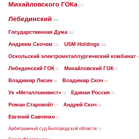
Михайловского ГОКа
237
Лебединский
206
Государственная Дума
180
Андреем Скочем
USM Holdings
122
108
Оскольский электрометаллургический комбинат
9
Лебединский ГОК
Михайловский ГОК
92
91
Владимир Лисин
Владимир Скоч
89
88
Ук «Металлоинвест»
Единая Россия
78
70
Роман Старовойт
Андрей Скоч
67
54
Евгений Савченко
51
Арбитражный суд Белгородской области
29