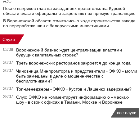
АЗС
После выкриков глав на заседаниях правительства Курской
области власти официально закрепляют их прямую трансляцию
В Воронежской области отчитались о ходе строительства завода
по переработке шин с белорусскими инвестициями
Слухи
03/08
Воронежский бизнес ждет централизации властями
будущих капитальных строек?
30/07
Треть воронежских ресторанов закроется до конца года
30/07
Чиновница Минпромторга и представители «ЭФКО» могли
быть замешаны в деле о мошенничестве с
беспилотниками?
30/07
Топ-менеджеры «ЭФКО» Кустов и Ляшенко задержаны?
28/07
Слух: ЭФКО не комментирует информацию о «масках-
шоу» в своих офисах в Тамани, Москве и Воронеже
все слухи