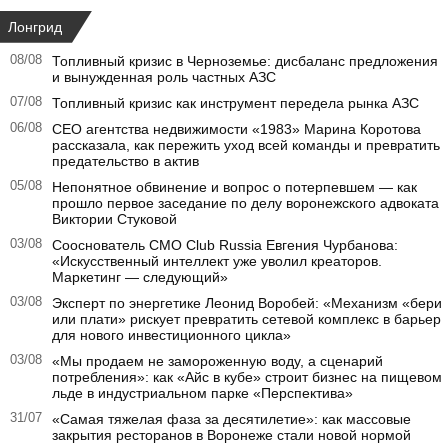
Лонгрид
08/08
Топливный кризис в Черноземье: дисбаланс предложения
и вынужденная роль частных АЗС
07/08
Топливный кризис как инструмент передела рынка АЗС
06/08
CEO агентства недвижимости «1983» Марина Коротова
рассказала, как пережить уход всей команды и превратить
предательство в актив
05/08
Непонятное обвинение и вопрос о потерпевшем — как
прошло первое заседание по делу воронежского адвоката
Виктории Стуковой
03/08
Сооснователь CMO Club Russia Евгения Чурбанова:
«Искусственный интеллект уже уволил креаторов.
Маркетинг — следующий»
03/08
Эксперт по энергетике Леонид Воробей: «Механизм «бери
или плати» рискует превратить сетевой комплекс в барьер
для нового инвестиционного цикла»
03/08
«Мы продаем не замороженную воду, а сценарий
потребления»: как «Айс в кубе» строит бизнес на пищевом
льде в индустриальном парке «Перспектива»
31/07
«Самая тяжелая фаза за десятилетие»: как массовые
закрытия ресторанов в Воронеже стали новой нормой