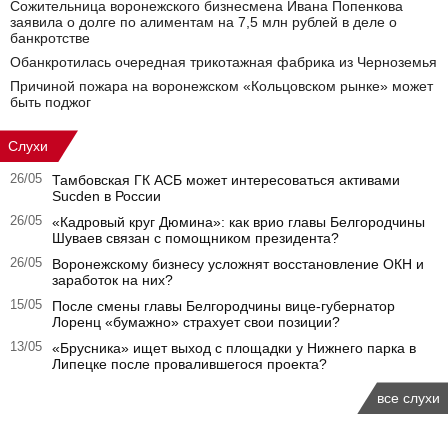
Сожительница воронежского бизнесмена Ивана Попенкова
заявила о долге по алиментам на 7,5 млн рублей в деле о
банкротстве
Обанкротилась очередная трикотажная фабрика из Черноземья
Причиной пожара на воронежском «Кольцовском рынке» может
быть поджог
Слухи
26/05
Тамбовская ГК АСБ может интересоваться активами
Sucden в России
26/05
«Кадровый круг Дюмина»: как врио главы Белгородчины
Шуваев связан с помощником президента?
26/05
Воронежскому бизнесу усложнят восстановление ОКН и
заработок на них?
15/05
После смены главы Белгородчины вице-губернатор
Лоренц «бумажно» страхует свои позиции?
13/05
«Брусника» ищет выход с площадки у Нижнего парка в
Липецке после провалившегося проекта?
все слухи