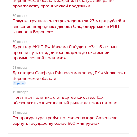
Воронежская область закрепила статус лидера по
производству органической продукции
30 января
Покупка крупного электрохолдинга за 27 млрд рублей и
внесение подрядчика дворца Ольденбургских в РНП –
главное в Воронеже
30 января
Директор АКИТ РФ Михаил Лабудин: «За 15 лет мы
прошли путь от идеи технопарков до системной
промышленной политики»
23 января
Делегация Совфеда РФ посетила завод ГК «Молвест» в
Воронежской области
2 раза
19 января
Понятная политика стандартов качества. Как
обезопасить отечественный рынок детского питания
14 января
Генпрокуратура требует от экс-сенатора Савельева
вернуть государству более 600 млн рублей