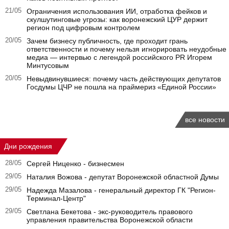
21/05
Ограничения использования ИИ, отработка фейков и
скулшутинговые угрозы: как воронежский ЦУР держит
регион под цифровым контролем
20/05
Зачем бизнесу публичность, где проходит грань
ответственности и почему нельзя игнорировать неудобные
медиа — интервью с легендой российского PR Игорем
Минтусовым
20/05
Невыдвинувшиеся: почему часть действующих депутатов
Госдумы ЦЧР не пошла на праймериз «Единой России»
все новости
Дни рождения
28/05
Сергей Ниценко - бизнесмен
29/05
Наталия Вожова - депутат Воронежской областной Думы
29/05
Надежда Мазалова - генеральный директор ГК "Регион-
Терминал-Центр"
29/05
Светлана Бекетова - экс-руководитель правового
управления правительства Воронежской области