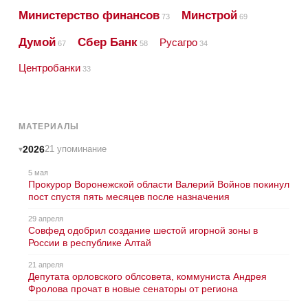
Министерство финансов
Минстрой
73
69
Думой
Сбер Банк
Русагро
67
58
34
Центробанки
33
МАТЕРИАЛЫ
2026
21 упоминание
5 мая
Прокурор Воронежской области Валерий Войнов покинул
пост спустя пять месяцев после назначения
29 апреля
Совфед одобрил создание шестой игорной зоны в
России в республике Алтай
21 апреля
Депутата орловского облсовета, коммуниста Андрея
Фролова прочат в новые сенаторы от региона