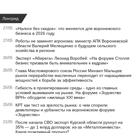
Лонгрид
27/05
«Налоги без скидок»: что меняется для воронежского
бизнеса в 2026 году
27/05
Роботы не заменят агронома: министр АПК Воронежской
области Валерий Мелещенко о будущем сельского
хозяйства в регионе
26/05
Эксперт «Абирега» Леонид Воробей: «На форуме Столля
бизнес призвали быть внимательнее к кадрам»
26/05
Глава Масложирового союза России Михаил Мальцев:
рынок переработки масличных переходит от наращивания
мощностей к борьбе за эффективность
25/05
Гибкость в проектировании среды - одно из главных
условий выживания на рынке. На форуме «Зодчество
ВРН» обсудили «жилище XXI века»
25/05
КРТ как тест на зрелость рынка: о чем спорили
девелоперы и урбанисты на воронежском форуме
«Зодчество»
21/05
После начала СВО экспорт Курской области рухнул на
35% — до 1 млрд долларов: из-за «Металлоинвеста».
Каков позитивный прогноз?