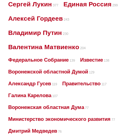
Сергей Лукин
Единая Россия
377
299
Алексей Гордеев
243
Владимир Путин
230
Валентина Матвиенко
204
Федеральное Собрание
Известие
139
138
Воронежской областной Думой
129
Александр Гусев
Правительство
119
117
Галина Карелова
107
Воронежская областная Дума
77
Министерство экономического развития
77
Дмитрий Медведев
76