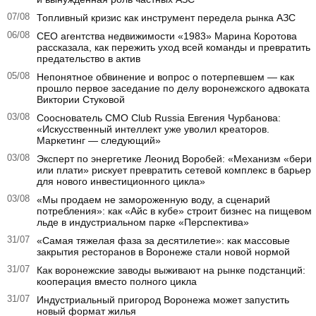
07/08
Топливный кризис как инструмент передела рынка АЗС
06/08
CEO агентства недвижимости «1983» Марина Коротова
рассказала, как пережить уход всей команды и превратить
предательство в актив
05/08
Непонятное обвинение и вопрос о потерпевшем — как
прошло первое заседание по делу воронежского адвоката
Виктории Стуковой
03/08
Сооснователь CMO Club Russia Евгения Чурбанова:
«Искусственный интеллект уже уволил креаторов.
Маркетинг — следующий»
03/08
Эксперт по энергетике Леонид Воробей: «Механизм «бери
или плати» рискует превратить сетевой комплекс в барьер
для нового инвестиционного цикла»
03/08
«Мы продаем не замороженную воду, а сценарий
потребления»: как «Айс в кубе» строит бизнес на пищевом
льде в индустриальном парке «Перспектива»
31/07
«Самая тяжелая фаза за десятилетие»: как массовые
закрытия ресторанов в Воронеже стали новой нормой
31/07
Как воронежские заводы выживают на рынке подстанций:
кооперация вместо полного цикла
31/07
Индустриальный пригород Воронежа может запустить
новый формат жилья