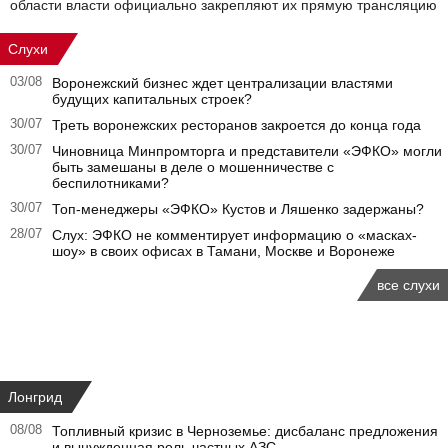
области власти официально закрепляют их прямую трансляцию
Слухи
03/08
Воронежский бизнес ждет централизации властями
будущих капитальных строек?
30/07
Треть воронежских ресторанов закроется до конца года
30/07
Чиновница Минпромторга и представители «ЭФКО» могли
быть замешаны в деле о мошенничестве с
беспилотниками?
30/07
Топ-менеджеры «ЭФКО» Кустов и Ляшенко задержаны?
28/07
Слух: ЭФКО не комментирует информацию о «масках-
шоу» в своих офисах в Тамани, Москве и Воронеже
все слухи
Лонгрид
08/08
Топливный кризис в Черноземье: дисбаланс предложения
и вынужденная роль частных АЗС