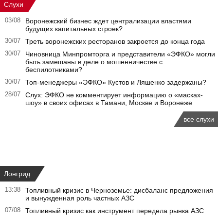
Слухи
03/08
Воронежский бизнес ждет централизации властями
будущих капитальных строек?
30/07
Треть воронежских ресторанов закроется до конца года
30/07
Чиновница Минпромторга и представители «ЭФКО» могли
быть замешаны в деле о мошенничестве с
беспилотниками?
30/07
Топ-менеджеры «ЭФКО» Кустов и Ляшенко задержаны?
28/07
Слух: ЭФКО не комментирует информацию о «масках-
шоу» в своих офисах в Тамани, Москве и Воронеже
все слухи
Лонгрид
13:38
Топливный кризис в Черноземье: дисбаланс предложения
и вынужденная роль частных АЗС
07/08
Топливный кризис как инструмент передела рынка АЗС