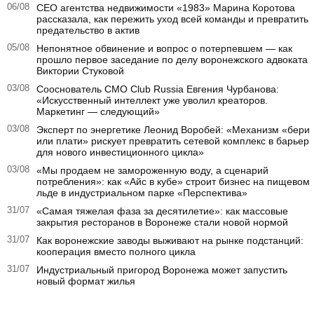
06/08
CEO агентства недвижимости «1983» Марина Коротова
рассказала, как пережить уход всей команды и превратить
предательство в актив
05/08
Непонятное обвинение и вопрос о потерпевшем — как
прошло первое заседание по делу воронежского адвоката
Виктории Стуковой
03/08
Сооснователь CMO Club Russia Евгения Чурбанова:
«Искусственный интеллект уже уволил креаторов.
Маркетинг — следующий»
03/08
Эксперт по энергетике Леонид Воробей: «Механизм «бери
или плати» рискует превратить сетевой комплекс в барьер
для нового инвестиционного цикла»
03/08
«Мы продаем не замороженную воду, а сценарий
потребления»: как «Айс в кубе» строит бизнес на пищевом
льде в индустриальном парке «Перспектива»
31/07
«Самая тяжелая фаза за десятилетие»: как массовые
закрытия ресторанов в Воронеже стали новой нормой
31/07
Как воронежские заводы выживают на рынке подстанций:
кооперация вместо полного цикла
31/07
Индустриальный пригород Воронежа может запустить
новый формат жилья