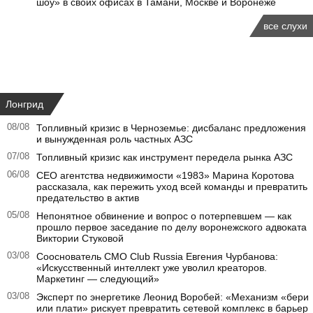
шоу» в своих офисах в Тамани, Москве и Воронеже
все слухи
Лонгрид
08/08
Топливный кризис в Черноземье: дисбаланс предложения
и вынужденная роль частных АЗС
07/08
Топливный кризис как инструмент передела рынка АЗС
06/08
CEO агентства недвижимости «1983» Марина Коротова
рассказала, как пережить уход всей команды и превратить
предательство в актив
05/08
Непонятное обвинение и вопрос о потерпевшем — как
прошло первое заседание по делу воронежского адвоката
Виктории Стуковой
03/08
Сооснователь CMO Club Russia Евгения Чурбанова:
«Искусственный интеллект уже уволил креаторов.
Маркетинг — следующий»
03/08
Эксперт по энергетике Леонид Воробей: «Механизм «бери
или плати» рискует превратить сетевой комплекс в барьер