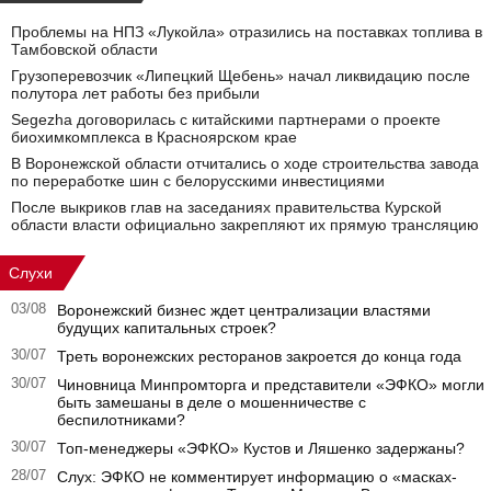
Проблемы на НПЗ «Лукойла» отразились на поставках топлива в
Тамбовской области
Грузоперевозчик «Липецкий Щебень» начал ликвидацию после
полутора лет работы без прибыли
Segezha договорилась с китайскими партнерами о проекте
биохимкомплекса в Красноярском крае
В Воронежской области отчитались о ходе строительства завода
по переработке шин с белорусскими инвестициями
После выкриков глав на заседаниях правительства Курской
области власти официально закрепляют их прямую трансляцию
Слухи
03/08
Воронежский бизнес ждет централизации властями
будущих капитальных строек?
30/07
Треть воронежских ресторанов закроется до конца года
30/07
Чиновница Минпромторга и представители «ЭФКО» могли
быть замешаны в деле о мошенничестве с
беспилотниками?
30/07
Топ-менеджеры «ЭФКО» Кустов и Ляшенко задержаны?
28/07
Слух: ЭФКО не комментирует информацию о «масках-