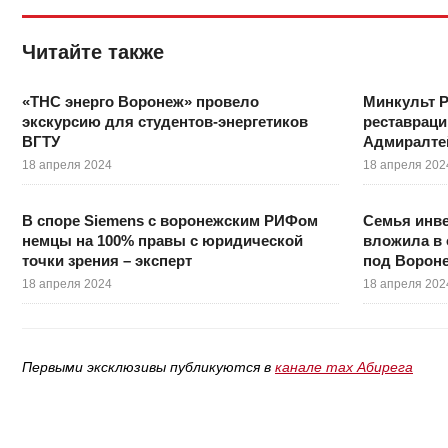
Читайте также
«ТНС энерго Воронеж» провело
Минкульт Р
экскурсию для студентов-энергетиков
реставраци
ВГТУ
Адмиралте
18 апреля 2024
18 апреля 202
В споре Siemens с воронежским РИФом
Семья инв
немцы на 100% правы с юридической
вложила в 
точки зрения – эксперт
под Ворон
18 апреля 2024
18 апреля 202
Первыми эксклюзивы публикуются в
канале max Абирега