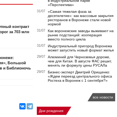
в индустриальном парке
«Перспектива»
31/07
«Самая тяжелая фаза за
десятилетие»: как массовые закрытия
ресторанов в Воронеже стали новой
нормой
упный контракт
31/07
Как воронежские заводы выживают на
орог за 703 млн
рынке подстанций: кооперация
вместо полного цикла
31/07
Индустриальный пригород Воронежа
может запустить новый формат жилья
29/07
Алюминий для Черноземья дороже,
ронеже:
чем для Китая. В августе ФАС решит,
ия», Большой
менять ли формулу цены РУСАЛа
в и Библионочь
29/07
Бизнес-эксперт Дмитрий Орищенко:
«Ждем переезд центрального офиса
Ростеха в Воронеж с 1 сентября?»
все новости
Дни рождения