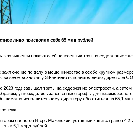
тное лицо присвоило себе 65 млн рублей
ь в завышении показателей понесенных трат на содержание эле
 заключение по делу о мошенничестве в особо крупном размер
 законом возникли у 38-летнего исполнительного директора
ОО
 по 2023 год) завышал траты на содержание электросети, а зате
м образом, утверждались завешенные тарифы для взаиморасчет
обы помогла исполнительному директору обогатиться на 65,1 млн
ронежа.
ектором является
Игорь Маковский
, уставный капитал равен 4,2 
ыль в 6,1 млрд рублей.