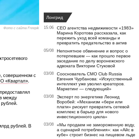
Лонгрид
15:06
CEO агентства недвижимости «1983»
Фото с сайта Freepik
Марина Коротова рассказала, как
пережить уход всей команды и
превратить предательство в актив
05/08
Непонятное обвинение и вопрос о
потерпевшем — как прошло первое
ктросетевого
заседание по делу воронежского
адвоката Виктории Стуковой
03/08
Сооснователь CMO Club Russia
е, совершенном с
Евгения Чурбанова: «Искусственный
О «Квартал»
.
интеллект уже уволил креаторов.
Маркетинг — следующий»
м предоставлял
03/08
Эксперт по энергетике Леонид
ов между
Воробей: «Механизм «бери или
 рублей.
плати» рискует превратить сетевой
комплекс в барьер для нового
инвестиционного цикла»
03/08
«Мы продаем не замороженную воду,
млрд рублей. В
а сценарий потребления»: как «Айс в
кубе» строит бизнес на пищевом льде