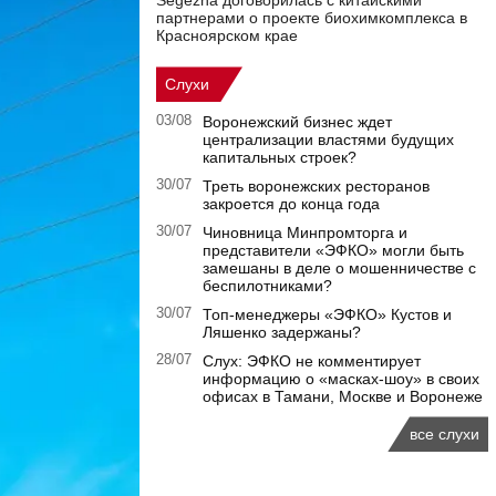
Segezha договорилась с китайскими
партнерами о проекте биохимкомплекса в
Красноярском крае
Слухи
03/08
Воронежский бизнес ждет
централизации властями будущих
капитальных строек?
30/07
Треть воронежских ресторанов
закроется до конца года
30/07
Чиновница Минпромторга и
представители «ЭФКО» могли быть
замешаны в деле о мошенничестве с
беспилотниками?
30/07
Топ-менеджеры «ЭФКО» Кустов и
Ляшенко задержаны?
28/07
Слух: ЭФКО не комментирует
информацию о «масках-шоу» в своих
офисах в Тамани, Москве и Воронеже
все слухи