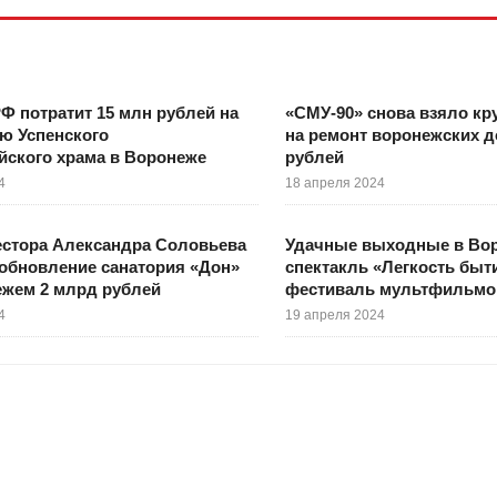
Ф потратит 15 млн рублей на
«СМУ-90» снова взяло кр
ю Успенского
на ремонт воронежских д
йского храма в Воронеже
рублей
4
18 апреля 2024
естора Александра Соловьева
Удачные выходные в Во
обновление санатория «Дон»
спектакль «Легкость быт
ежем 2 млрд рублей
фестиваль мультфильмо
4
19 апреля 2024