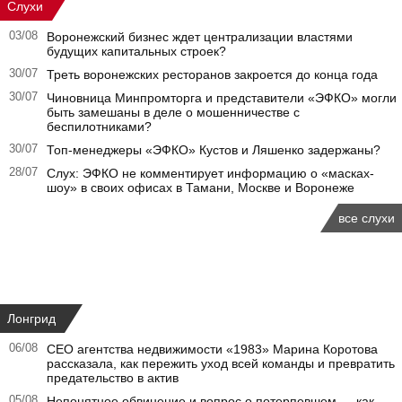
Слухи
03/08
Воронежский бизнес ждет централизации властями
будущих капитальных строек?
30/07
Треть воронежских ресторанов закроется до конца года
30/07
Чиновница Минпромторга и представители «ЭФКО» могли
быть замешаны в деле о мошенничестве с
беспилотниками?
30/07
Топ-менеджеры «ЭФКО» Кустов и Ляшенко задержаны?
28/07
Слух: ЭФКО не комментирует информацию о «масках-
шоу» в своих офисах в Тамани, Москве и Воронеже
все слухи
Лонгрид
06/08
CEO агентства недвижимости «1983» Марина Коротова
рассказала, как пережить уход всей команды и превратить
предательство в актив
05/08
Непонятное обвинение и вопрос о потерпевшем — как