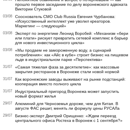
прошло первое заседание по делу воронежского адвоката
Виктории Стуковой
03/08
Сооснователь CMO Club Russia Евгения Чурбанова:
«Искусственный интеллект уже уволил креаторов.
Маркетинг — следующий»
03/08
Эксперт по энергетике Леонид Воробей: «Механизм «бери
или плати» рискует превратить сетевой комплекс в барьер
для нового инвестиционного цикла»
03/08
«Мы продаем не замороженную воду, а сценарий
потребления»: как «Айс в кубе» строит бизнес на пищевом
льде в индустриальном парке «Перспектива»
31/07
«Самая тяжелая фаза за десятилетие»: как массовые
закрытия ресторанов в Воронеже стали новой нормой
31/07
Как воронежские заводы выживают на рынке подстанций:
кооперация вместо полного цикла
31/07
Индустриальный пригород Воронежа может запустить
новый формат жилья
29/07
Алюминий для Черноземья дороже, чем для Китая. В
августе ФАС решит, менять ли формулу цены РУСАЛа
29/07
Бизнес-эксперт Дмитрий Орищенко: «Ждем переезд
центрального офиса Ростеха в Воронеж с 1 сентября?»