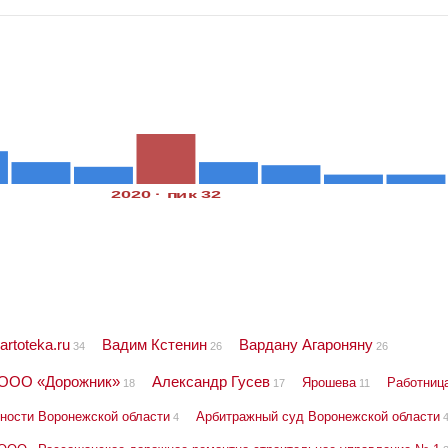
2020 · пик 32
artoteka.ru
Вадим Кстенин
Вардану Агароняну
34
26
26
ООО «Дорожник»
Александр Гусев
Ярошева
Работниц
18
17
11
ности Воронежской области
Арбитражный суд Воронежской области
4