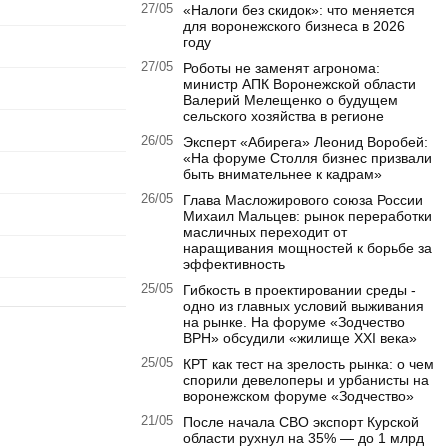
27/05
«Налоги без скидок»: что меняется
для воронежского бизнеса в 2026
году
27/05
Роботы не заменят агронома:
министр АПК Воронежской области
Валерий Мелещенко о будущем
сельского хозяйства в регионе
26/05
Эксперт «Абирега» Леонид Воробей:
«На форуме Столля бизнес призвали
быть внимательнее к кадрам»
26/05
Глава Масложирового союза России
Михаил Мальцев: рынок переработки
масличных переходит от
наращивания мощностей к борьбе за
эффективность
25/05
Гибкость в проектировании среды -
одно из главных условий выживания
на рынке. На форуме «Зодчество
ВРН» обсудили «жилище XXI века»
25/05
КРТ как тест на зрелость рынка: о чем
спорили девелоперы и урбанисты на
воронежском форуме «Зодчество»
21/05
После начала СВО экспорт Курской
области рухнул на 35% — до 1 млрд