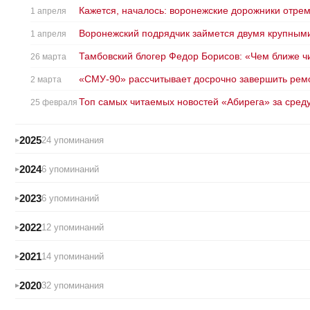
Кажется, началось: воронежские дорожники отрем
1 апреля
Воронежский подрядчик займется двумя крупными
1 апреля
Тамбовский блогер Федор Борисов: «Чем ближе чи
26 марта
«СМУ-90» рассчитывает досрочно завершить ремо
2 марта
Топ самых читаемых новостей «Абирега» за сред
25 февраля
2025
24 упоминания
2024
6 упоминаний
2023
6 упоминаний
2022
12 упоминаний
2021
14 упоминаний
2020
32 упоминания