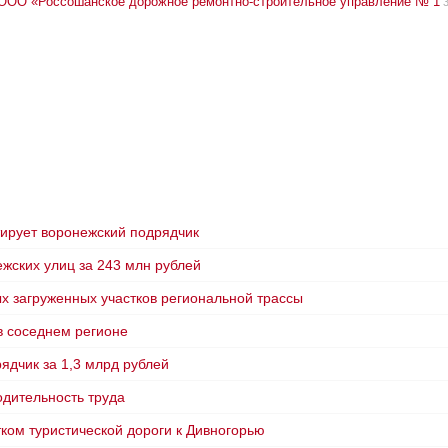
ООО «Россошанское дорожное ремонтно-строительное управление № 1
ирует воронежский подрядчик
жских улиц за 243 млн рублей
х загруженных участков региональной трассы
в соседнем регионе
ядчик за 1,3 млрд рублей
одительность труда
ком туристической дороги к Дивногорью