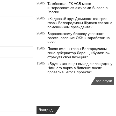
26/05
Тамбовская ГК АСБ может
интересоваться активами Sucden в
России
26/05
«Кадровый круг Дюмина»: как врио
главы Белгородчины Шуваев связан с
помощником президента?
26/05
Воронежскому бизнесу усложнят
восстановление ОКН и заработок на
них?
15/05
После смены главы Белгородчины
вице-губернатор Лоренц «бумажно»
страхует свои позиции?
13/05
«Брусника» ищет выход с площадки у
Нижнего парка в Липецке после
провалившегося проекта?
все слухи
Лонгрид