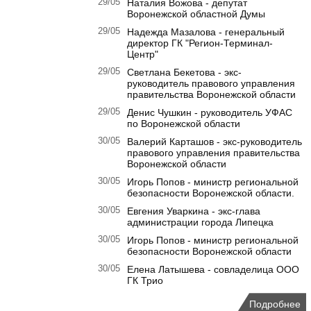
29/05
Наталия Вожова - депутат
Воронежской областной Думы
29/05
Надежда Мазалова - генеральный
директор ГК "Регион-Терминал-
Центр"
29/05
Светлана Бекетова - экс-
руководитель правового управления
правительства Воронежской области
29/05
Денис Чушкин - руководитель УФАС
по Воронежской области
30/05
Валерий Карташов - экс-руководитель
правового управления правительства
Воронежской области
30/05
Игорь Попов - министр региональной
безопасности Воронежской области.
30/05
Евгения Уваркина - экс-глава
администрации города Липецка
30/05
Игорь Попов - министр региональной
безопасности Воронежской области
30/05
Елена Латышева - совладелица ООО
ГК Трио
Подробнее