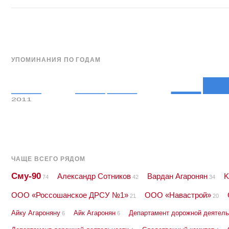
УПОМИНАНИЯ ПО ГОДАМ
2011
ЧАЩЕ ВСЕГО РЯДОМ
Сму-90
Александр Сотников
Вардан Агаронян
K
74
42
34
ООО «Россошанское ДРСУ №1»
ООО «Навастрой»
21
20
Айку Агароняну
Айк Агаронян
Департамент дорожной деятель
6
6