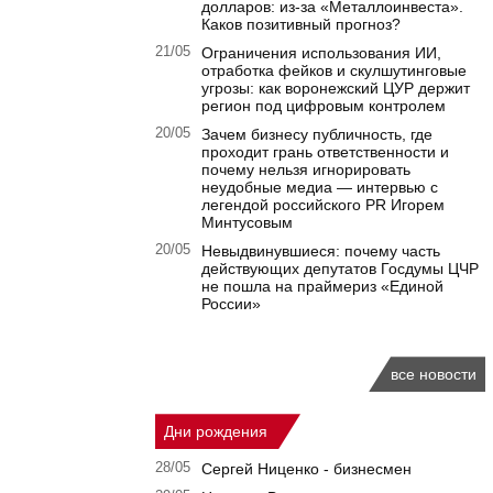
долларов: из-за «Металлоинвеста».
Каков позитивный прогноз?
21/05
Ограничения использования ИИ,
отработка фейков и скулшутинговые
угрозы: как воронежский ЦУР держит
регион под цифровым контролем
20/05
Зачем бизнесу публичность, где
проходит грань ответственности и
почему нельзя игнорировать
неудобные медиа — интервью с
легендой российского PR Игорем
Минтусовым
20/05
Невыдвинувшиеся: почему часть
действующих депутатов Госдумы ЦЧР
не пошла на праймериз «Единой
России»
все новости
Дни рождения
28/05
Сергей Ниценко - бизнесмен