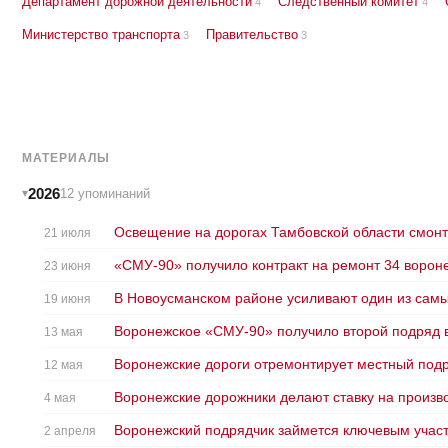
Департамент дорожной деятельности
Следственный комитет
4
4
Министерство транспорта
Правительство
3
3
МАТЕРИАЛЫ
2026
12 упоминаний
Освещение на дорогах Тамбовской области смонт
21 июля
«СМУ‑90» получило контракт на ремонт 34 вороне
23 июня
В Новоусманском районе усиливают один из самы
19 июня
Воронежское «СМУ‑90» получило второй подряд 
13 мая
Воронежские дороги отремонтирует местный подр
12 мая
Воронежские дорожники делают ставку на произв
4 мая
Воронежский подрядчик займется ключевым участ
2 апреля