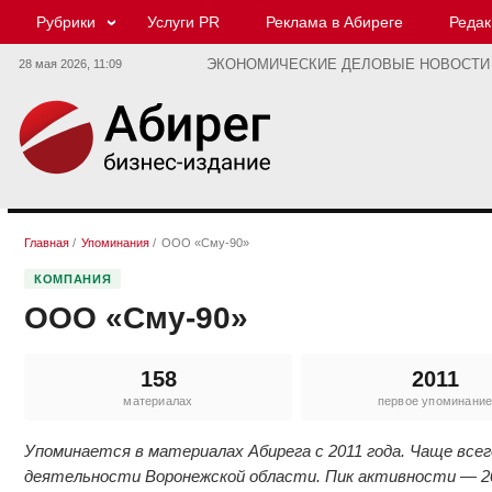
Рубрики
Услуги PR
Реклама в Абиреге
Редак
28 мая 2026,
11:09
ЭКОНОМИЧЕСКИЕ ДЕЛОВЫЕ НОВОСТИ
Главная
/
Упоминания
/
ООО «Сму-90»
КОМПАНИЯ
ООО «Сму-90»
158
2011
материалах
первое упоминани
Упоминается в материалах Абирега с 2011 года. Чаще вс
деятельности Воронежской области. Пик активности — 202