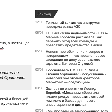
Лонгрид
12:03
Топливный кризис как инструмент
передела рынка АЗС
06/08
CEO агентства недвижимости «1983»
Марина Коротова рассказала, как
пережить уход всей команды и
ена, в настоящее
превратить предательство в актив
ко
.
05/08
Непонятное обвинение и вопрос о
потерпевшем — как прошло первое
заседание по делу воронежского
адвоката Виктории Стуковой
03/08
Сооснователь CMO Club Russia
азвать не
Евгения Чурбанова: «Искусственный
ий Орищенко.
интеллект уже уволил креаторов.
Маркетинг — следующий»
03/08
Эксперт по энергетике Леонид
Воробей: «Механизм «бери или
плати» рискует превратить сетевой
ской и Липецкой
комплекс в барьер для нового
 журналистики и
инвестиционного цикла»
03/08
«Мы продаем не замороженную воду,