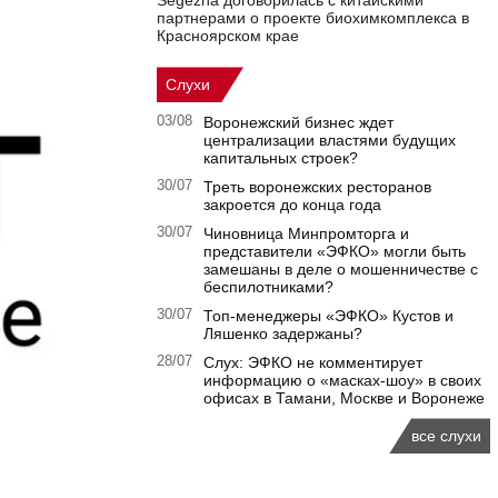
Segezha договорилась с китайскими
партнерами о проекте биохимкомплекса в
Красноярском крае
Слухи
03/08
Воронежский бизнес ждет
централизации властями будущих
капитальных строек?
30/07
Треть воронежских ресторанов
закроется до конца года
30/07
Чиновница Минпромторга и
представители «ЭФКО» могли быть
замешаны в деле о мошенничестве с
беспилотниками?
30/07
Топ-менеджеры «ЭФКО» Кустов и
Ляшенко задержаны?
28/07
Слух: ЭФКО не комментирует
информацию о «масках-шоу» в своих
офисах в Тамани, Москве и Воронеже
все слухи