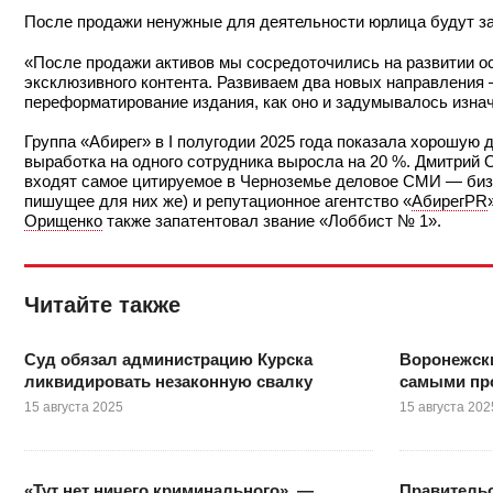
После продажи ненужные для деятельности юрлица будут з
«После продажи активов мы сосредоточились на развитии ос
эксклюзивного контента. Развиваем два новых направления
переформатирование издания, как оно и задумывалось изна
Группа «Абирег» в I полугодии 2025 года показала хорошую 
выработка на одного сотрудника выросла на 20 %. Дмитрий
входят самое цитируемое в Черноземье деловое СМИ — биз
пишущее для них же) и репутационное агентство «
АбирегPR
Орищенко
также запатентовал звание «Лоббист № 1».
Читайте также
Суд обязал администрацию Курска
Воронежски
ликвидировать незаконную свалку
самыми пр
15 августа 2025
15 августа 202
«Тут нет ничего криминального», —
Правитель