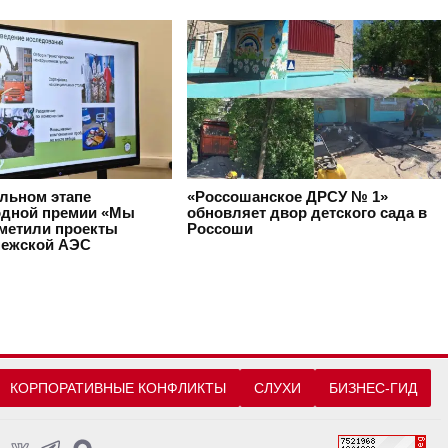
альном этапе
«Россошанское ДРСУ № 1»
дной премии «Мы
обновляет двор детского сада в
тметили проекты
Россоши
ежской АЭС
КОРПОРАТИВНЫЕ КОНФЛИКТЫ
СЛУХИ
БИЗНЕС-ГИД