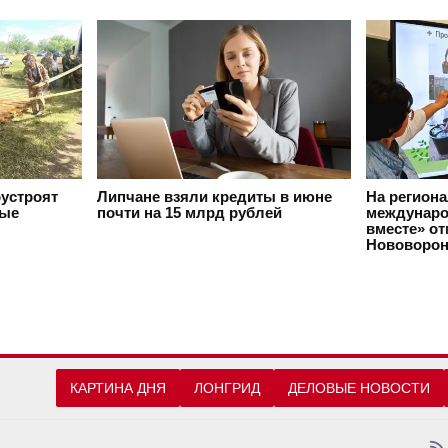
оустроят
Липчане взяли кредиты в июне
На регион
вые
почти на 15 млрд рублей
междунаро
вместе» о
Нововорон
КАРТИНА ДНЯ
ЛОНГРИД
ДЕЛОВЫЕ НОВОСТИ