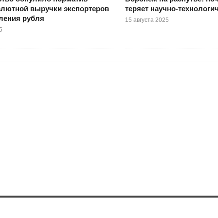
алютной выручки экспортеров
теряет научно-технологи
пления рубля
15 августа 2025
5