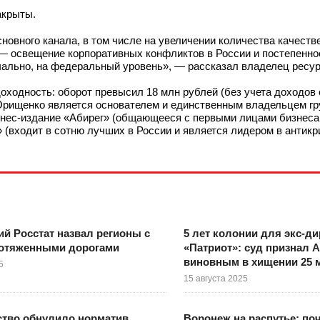
акрыты.
новного канала, в том числе на увеличении количества качеств
 — освещение корпоративных конфликтов в России и постепенно
чально, на федеральный уровень», — рассказал владелец ресу
доходность: оборот превысил 18 млн рублей (без учета доходов 
 Орищенко является основателем и единственным владельцем гр
нес-издание «Абирег» (общающееся с первыми лицами бизнеса 
» (входит в сотню лучших в России и является лидером в антикр
й Росстат назвал регионы с
5 лет колонии для экс-ди
отяженными дорогами
«Патриот»: суд признал 
виновным в хищении 25 
5
15 августа 2025
ство обнулило норматив
Воронеж на распутье: по