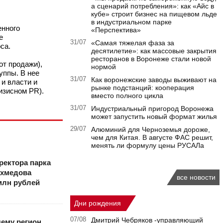
а сценарий потребления»: как «Айс в
кубе» строит бизнес на пищевом льде
в индустриальном парке
енного
«Перспектива»
е
31/07
«Самая тяжелая фаза за
рса.
десятилетие»: как массовые закрытия
ресторанов в Воронеже стали новой
от продажи),
нормой
уппы. В нее
31/07
Как воронежские заводы выживают на
и власти и
рынке подстанций: кооперация
изисном PR).
вместо полного цикла
31/07
Индустриальный пригород Воронежа
может запустить новый формат жилья
29/07
Алюминий для Черноземья дороже,
чем для Китая. В августе ФАС решит,
менять ли формулу цены РУСАЛа
ректора парка
Ахмедова
все новости
млн рублей
Дни рождения
07/08
Дмитрий Чебряков -управляющий
чему регион