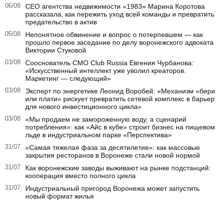
06/08
CEO агентства недвижимости «1983» Марина Коротова
рассказала, как пережить уход всей команды и превратить
предательство в актив
05/08
Непонятное обвинение и вопрос о потерпевшем — как
прошло первое заседание по делу воронежского адвоката
Виктории Стуковой
03/08
Сооснователь CMO Club Russia Евгения Чурбанова:
«Искусственный интеллект уже уволил креаторов.
Маркетинг — следующий»
03/08
Эксперт по энергетике Леонид Воробей: «Механизм «бери
или плати» рискует превратить сетевой комплекс в барьер
для нового инвестиционного цикла»
03/08
«Мы продаем не замороженную воду, а сценарий
потребления»: как «Айс в кубе» строит бизнес на пищевом
льде в индустриальном парке «Перспектива»
31/07
«Самая тяжелая фаза за десятилетие»: как массовые
закрытия ресторанов в Воронеже стали новой нормой
31/07
Как воронежские заводы выживают на рынке подстанций:
кооперация вместо полного цикла
31/07
Индустриальный пригород Воронежа может запустить
новый формат жилья