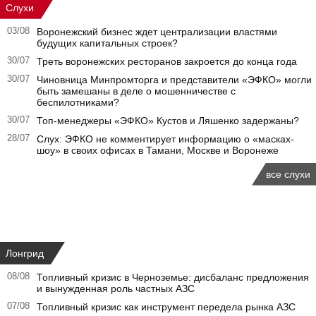
Слухи
03/08
Воронежский бизнес ждет централизации властями
будущих капитальных строек?
30/07
Треть воронежских ресторанов закроется до конца года
30/07
Чиновница Минпромторга и представители «ЭФКО» могли
быть замешаны в деле о мошенничестве с
беспилотниками?
30/07
Топ-менеджеры «ЭФКО» Кустов и Ляшенко задержаны?
28/07
Слух: ЭФКО не комментирует информацию о «масках-
шоу» в своих офисах в Тамани, Москве и Воронеже
все слухи
Лонгрид
08/08
Топливный кризис в Черноземье: дисбаланс предложения
и вынужденная роль частных АЗС
07/08
Топливный кризис как инструмент передела рынка АЗС