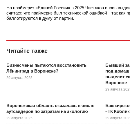
На праймериз «Единой России» в 2025 Чистяков вновь выдви
считает, что праймериз был технической ошибкой – так как 
баллотируются в думу от партии.
Читайте также
Бизнесмены пытаются восстановить
Бывший за
Лёнинград в Воронеже?
под домашн
выделит ещ
29 августа 2025
Воронеже
29 августа 202
Воронежская область оказалась в числе
Башкирское
аутсайдеров по затратам на экологию
«ТК Коблик
29 августа 2025
29 августа 202