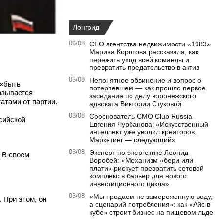
Лонгрид
06/08
CEO агентства недвижимости «1983»
Марина Коротова рассказала, как
пережить уход всей команды и
превратить предательство в актив
05/08
Непонятное обвинение и вопрос о
 «быть
потерпевшем — как прошло первое
азывается
заседание по делу воронежского
татами от партии.
адвоката Виктории Стуковой
03/08
Сооснователь CMO Club Russia
сийской
Евгения Чурбанова: «Искусственный
интеллект уже уволил креаторов.
Маркетинг — следующий»
03/08
Эксперт по энергетике Леонид
 В своем
Воробей: «Механизм «бери или
плати» рискует превратить сетевой
комплекс в барьер для нового
инвестиционного цикла»
03/08
«Мы продаем не замороженную воду,
. При этом, он
а сценарий потребления»: как «Айс в
кубе» строит бизнес на пищевом льде