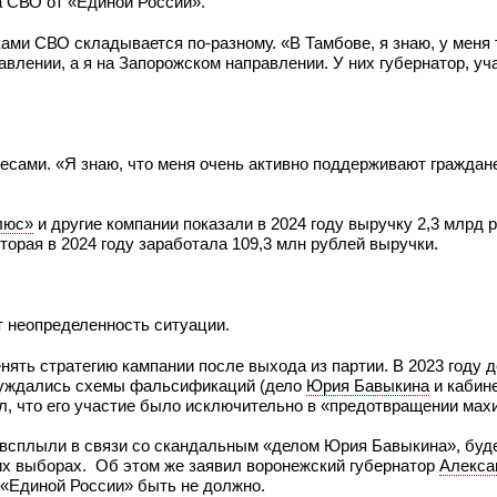
на СВО от «Единой России».
ками СВО складывается по-разному. «В Тамбове, я знаю, у меня
влении, а я на Запорожском направлении. У них губернатор, уч
ресами. «Я знаю, что меня очень активно поддерживают граждане
люс»
и другие компании показали в 2024 году выручку 2,3 млрд р
оторая в 2024 году заработала 109,3 млн рублей выручки.
т неопределенность ситуации.
нять стратегию кампании после выхода из партии. В 2023 году 
обсуждались схемы фальсификаций (дело
Юрия Бавыкина
и кабин
л, что его участие было исключительно в «предотвращении мах
а всплыли в связи со скандальным «делом Юрия Бавыкина», буд
их выборах. Об этом же заявил воронежский губернатор
Алекса
 «Единой России» быть не должно.