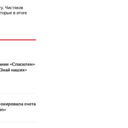
у. Чистяков
оторые в итоге
ании «Спасилен»
«Знай наших»
окировала счета
пп»