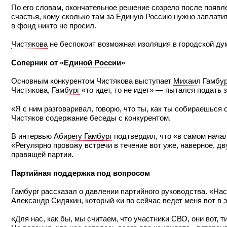
По его словам, окончательное решение созрело после появл
счастья, кому сколько там за Единую Россию нужно заплатит
в фонд никто не просил.
Чистякова
не беспокоит возможная изоляция в городской ду
Соперник от «
Единой России
»
Основным конкурентом Чистякова выступает
Михаил Гамбур
Чистякова,
Гамбург
«то идет, то не идет» — пытался подать з
«Я с ним разговаривал, говорю, что ты, как ты собираешьс
Чистяков содержание беседы с конкурентом.
В интервью
Абирегу Гамбург
подтвердил, что «в самом начал
«Регулярно провожу встречи в течение вот уже, наверное, д
правящей партии.
Партийная поддержка под вопросом
Гамбург рассказал о давлении партийного руководства. «На
Александр Сидякин
, который «и по сейчас ведет меня вот в
«Для нас, как бы, мы считаем, что участники СВО, они вот,