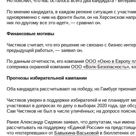
Но пояснил, что нас осталось всего два кандидата - ветера
По мнению кандидата, в каждом регионе ситуация с участни
одновременно с ним на фронте были, он на Херсонском напра
них по-другому все это идет», — сравнил он.
Финансовые мотивы
Чистяков считает, что его решение не связано с бизнес-инте
предыдущей работы», — заявил он.
По данным отчетности, его компания
ООО «Окно в Европу п
соперника охранной компании
ООО «Волк-Безопасность»
, к
Прогнозы избирательной кампании
Оба кандидата рассчитывают на победу, но Гамбург признае
Чистяков уверен в поддержке избирателей и не планирует ме
участвовал в допросах по делу о выборах 2020 года, где 
Сам Чистяков не был в числе уличённых; на допросе поясня
Ранее Александр Сидякин заявил, что депутатам, чьи имен
рассчитывать на поддержку «Единой России» на предстоящ
что «потерпевших» от
Бавыкина-Васьковой
в бюллетенях от