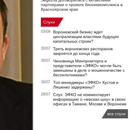
Segezha договорилась с китайскими
партнерами о проекте биохимкомплекса в
Красноярском крае
Слухи
03/08
Воронежский бизнес ждет
централизации властями будущих
капитальных строек?
30/07
Треть воронежских ресторанов
закроется до конца года
30/07
Чиновница Минпромторга и
представители «ЭФКО» могли быть
замешаны в деле о мошенничестве с
беспилотниками?
30/07
Топ-менеджеры «ЭФКО» Кустов и
Ляшенко задержаны?
28/07
Слух: ЭФКО не комментирует
информацию о «масках-шоу» в своих
офисах в Тамани, Москве и Воронеже
все слухи