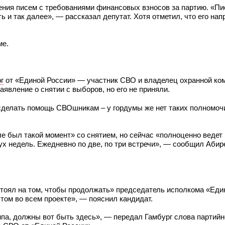
ения писем с требованиями финансовых взносов за партию. «Пи
ь и так далее», — рассказал депутат. Хотя отметил, что его на
ме.
г
от «Единой России» — участник СВО и владелец охранной ко
аявление о снятии с выборов, но его не приняли.
я сделать помощь СВОшникам – у гордумы же нет таких полномо
е был такой момент» со снятием, но сейчас «полноценно ведет
вух недель. Ежедневно по две, по три встречи», — сообщил Абир
стоял на том, чтобы продолжать» председатель исполкома «Еди
 этом во всем проекте», — пояснил кандидат.
 типа, должны вот быть здесь», — передал Гамбург слова партий