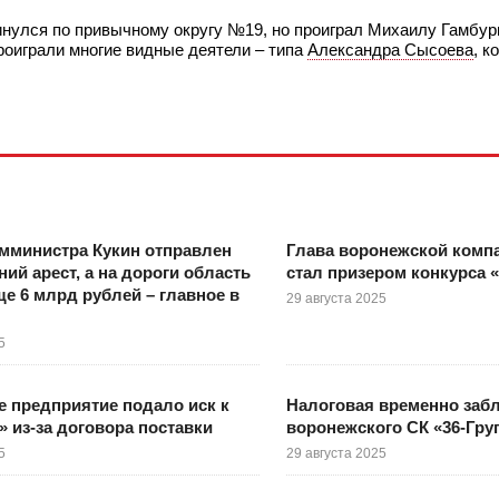
нулся по привычному округу №19, но проиграл Михаилу Гамбург
проиграли многие видные деятели – типа
Александра Сысоева
, к
мминистра Кукин отправлен
Глава воронежской комп
ий арест, а на дороги область
стал призером конкурса 
е 6 млрд рублей – главное в
29 августа 2025
5
 предприятие подало иск к
Налоговая временно забл
» из-за договора поставки
воронежского СК «36-Гру
5
29 августа 2025