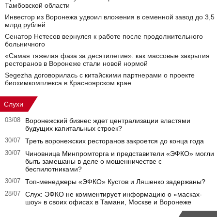
Тамбовской области
Инвестор из Воронежа удвоил вложения в семенной завод до 3,5
млрд рублей
Сенатор Нетесов вернулся к работе после продолжительного
больничного
«Самая тяжелая фаза за десятилетие»: как массовые закрытия
ресторанов в Воронеже стали новой нормой
Segezha договорилась с китайскими партнерами о проекте
биохимкомплекса в Красноярском крае
Слухи
03/08
Воронежский бизнес ждет централизации властями
будущих капитальных строек?
30/07
Треть воронежских ресторанов закроется до конца года
30/07
Чиновница Минпромторга и представители «ЭФКО» могли
быть замешаны в деле о мошенничестве с
беспилотниками?
30/07
Топ-менеджеры «ЭФКО» Кустов и Ляшенко задержаны?
28/07
Слух: ЭФКО не комментирует информацию о «масках-
шоу» в своих офисах в Тамани, Москве и Воронеже