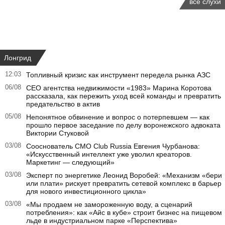
все слухи
Лонгрид
12:03
Топливный кризис как инструмент передела рынка АЗС
06/08
CEO агентства недвижимости «1983» Марина Коротова
рассказала, как пережить уход всей команды и превратить
предательство в актив
05/08
Непонятное обвинение и вопрос о потерпевшем — как
прошло первое заседание по делу воронежского адвоката
Виктории Стуковой
03/08
Сооснователь CMO Club Russia Евгения Чурбанова:
«Искусственный интеллект уже уволил креаторов.
Маркетинг — следующий»
03/08
Эксперт по энергетике Леонид Воробей: «Механизм «бери
или плати» рискует превратить сетевой комплекс в барьер
для нового инвестиционного цикла»
03/08
«Мы продаем не замороженную воду, а сценарий
потребления»: как «Айс в кубе» строит бизнес на пищевом
льде в индустриальном парке «Перспектива»