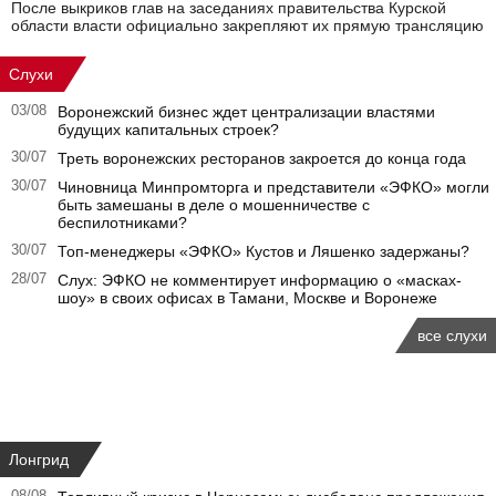
После выкриков глав на заседаниях правительства Курской
области власти официально закрепляют их прямую трансляцию
Слухи
03/08
Воронежский бизнес ждет централизации властями
будущих капитальных строек?
30/07
Треть воронежских ресторанов закроется до конца года
30/07
Чиновница Минпромторга и представители «ЭФКО» могли
быть замешаны в деле о мошенничестве с
беспилотниками?
30/07
Топ-менеджеры «ЭФКО» Кустов и Ляшенко задержаны?
28/07
Слух: ЭФКО не комментирует информацию о «масках-
шоу» в своих офисах в Тамани, Москве и Воронеже
все слухи
Лонгрид