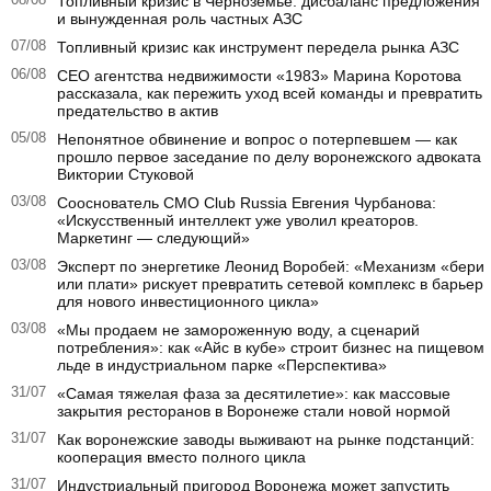
08/08
Топливный кризис в Черноземье: дисбаланс предложения
и вынужденная роль частных АЗС
07/08
Топливный кризис как инструмент передела рынка АЗС
06/08
CEO агентства недвижимости «1983» Марина Коротова
рассказала, как пережить уход всей команды и превратить
предательство в актив
05/08
Непонятное обвинение и вопрос о потерпевшем — как
прошло первое заседание по делу воронежского адвоката
Виктории Стуковой
03/08
Сооснователь CMO Club Russia Евгения Чурбанова:
«Искусственный интеллект уже уволил креаторов.
Маркетинг — следующий»
03/08
Эксперт по энергетике Леонид Воробей: «Механизм «бери
или плати» рискует превратить сетевой комплекс в барьер
для нового инвестиционного цикла»
03/08
«Мы продаем не замороженную воду, а сценарий
потребления»: как «Айс в кубе» строит бизнес на пищевом
льде в индустриальном парке «Перспектива»
31/07
«Самая тяжелая фаза за десятилетие»: как массовые
закрытия ресторанов в Воронеже стали новой нормой
31/07
Как воронежские заводы выживают на рынке подстанций:
кооперация вместо полного цикла
31/07
Индустриальный пригород Воронежа может запустить