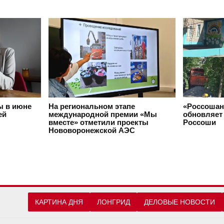
ы в июне
На региональном этапе
«Россошан
ей
международной премии «Мы
обновляет 
вместе» отметили проекты
Россоши
Нововоронежской АЭС
КАРТИНА ДНЯ
ЛОНГРИД
ДЕЛОВЫЕ НОВОСТИ