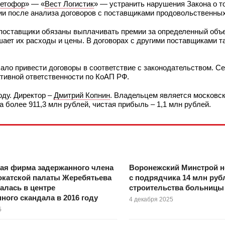
етофор
» — «
Вест Логистик
» — устранить нарушения Закона о т
ии после анализа договоров с поставщиками продовольственных
поставщики обязаны выплачивать премии за определенный объ
шает их расходы и цены. В договорах с другими поставщиками т
ало привести договоры в соответствие с законодательством. С
тивной ответственности по КоАП РФ.
оду. Директор –
Дмитрий Копнин
. Владельцем является московс
а более 911,3 млн рублей, чистая прибыль – 1,1 млн рублей.
ая фирма задержанного члена
Воронежский Минстрой н
окатской палаты Жеребятьева
с подрядчика 14 млн рубл
алась в центре
строительства больницы
ного скандала в 2016 году
4 декабря 2025
5