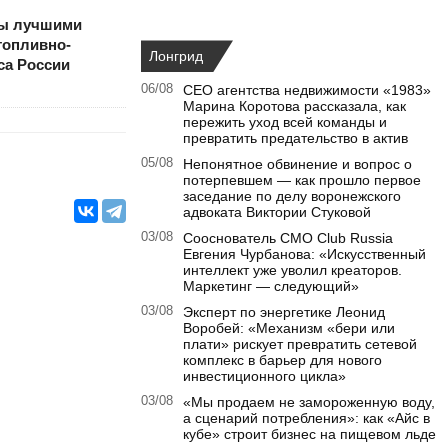
ы лучшими
топливно-
Лонгрид
са России
06/08
CEO агентства недвижимости «1983»
Марина Коротова рассказала, как
пережить уход всей команды и
превратить предательство в актив
05/08
Непонятное обвинение и вопрос о
потерпевшем — как прошло первое
заседание по делу воронежского
адвоката Виктории Стуковой
03/08
Сооснователь CMO Club Russia
Евгения Чурбанова: «Искусственный
интеллект уже уволил креаторов.
Маркетинг — следующий»
03/08
Эксперт по энергетике Леонид
Воробей: «Механизм «бери или
плати» рискует превратить сетевой
комплекс в барьер для нового
инвестиционного цикла»
03/08
«Мы продаем не замороженную воду,
а сценарий потребления»: как «Айс в
кубе» строит бизнес на пищевом льде