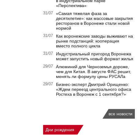
в индустриальном парке
«Перспектива»
31/07
«Самая тяжелая фаза за
десятилетие»: как массовые закрытия
ресторанов в Воронеже стали новой
нормой
31/07
Как воронежские заводы выживают на
рынке подстанций: кооперация
вместо полного цикла
31/07
Индустриальный пригород Воронежа
может запустить новый формат жилья
29/07
Алюминий для Черноземья дороже,
чем для Китая. В августе ФАС решит,
менять ли формулу цены РУСАЛа
29/07
Бизнес-эксперт Дмитрий Орищенко:
«Ждем переезд центрального офиса
Ростеха в Воронеж с 1 сентября?»
все новости
Дни рождения