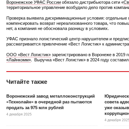
Воронежское УФАС России
обязало дистрибьютора сети «
Св
территориальное управление возбудило дело против компан
Проверка выявила дискриминационные условия: отдельные 
компенсировать возврат нереализованного товара, что повы
нет, а компания не обосновала разницу в условиях.
УФАС признало логистический центр нарушителем и предпис
рассматривается привлечение «Вест Логистик» к администра
ООО «Вест Логистик»
зарегистрировано в Воронеже в 2019 г
«Лайнкомм»
. Выручка «Вест Логистик» в 2024 году составил
Читайте также
Воронежский завод металлоконструкций
Юридическ
«Технолайн» в очередной раз пытаются
совета адв
продать за 975 млн рублей
уже оказыв
коррупцион
4 декабря 2025
4 декабря 202