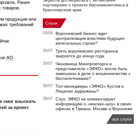
Segezha договорилась с китайскими
орговле. Ранее
партнерами о проекте биохимкомплекса в
 товаров.
Красноярском крае
ем продукции или
Слухи
аких требований
03/08
Воронежский бизнес ждет
централизации властями будущих
ейчас
капитальных строек?
30/07
Треть воронежских ресторанов
закроется до конца года
кое
АО
30/07
Чиновница Минпромторга и
представители «ЭФКО» могли быть
замешаны в деле о мошенничестве с
беспилотниками?
30/07
Топ-менеджеры «ЭФКО» Кустов и
Ляшенко задержаны?
28/07
Слух: ЭФКО не комментирует
е смог взыскать
информацию о «масках-шоу» в своих
ей за проект
офисах в Тамани, Москве и Воронеже
все слухи