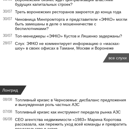
будущих капитальных строек?
30/07
Треть воронежских ресторанов закроется до конца года
30/07
Чиновница Минпромторга и представители «ЭФКО» могли
быть замешаны в деле о мошенничестве с
беспилотниками?
30/07
Топ-менеджеры «ЭФКО» Кустов и Ляшенко задержаны?
28/07
Слух: ЭФКО не комментирует информацию о «масках-
шоу» в своих офисах в Тамани, Москве и Воронеже
все слухи
Лонгрид
08/08
Топливный кризис в Черноземье: дисбаланс предложения
и вынужденная роль частных АЗС
07/08
Топливный кризис как инструмент передела рынка АЗС
06/08
CEO агентства недвижимости «1983» Марина Коротова
рассказала, как пережить уход всей команды и превратить
предательство в актив