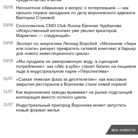
05/08
Непонятное обвинение и вопрос о потерпевшем — как
прошло первое заседание по делу воронежского адвоката
Виктории Стуковой
03/08
Сооснователь CMO Club Russia Евгения Чурбанова:
«Искусственный интеллект уже уволил креаторов.
Маркетинг — следующий»
03/08
Эксперт по энергетике Леонид Воробей: «Механизм «бери
или плати» рискует превратить сетевой комплекс в барьер
для нового инвестиционного цикла»
03/08
«Мы продаем не замороженную воду, а сценарий
потребления»: как «Айс в кубе» строит бизнес на пищевом
льде в индустриальном парке «Перспектива»
31/07
«Самая тяжелая фаза за десятилетие»: как массовые
закрытия ресторанов в Воронеже стали новой нормой
31/07
Как воронежские заводы выживают на рынке подстанций:
кооперация вместо полного цикла
31/07
Индустриальный пригород Воронежа может запустить
новый формат жилья
все новости