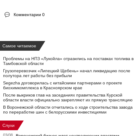
Комментарии 0
Самое читаемое
Проблемы на НПЗ «Лукойла» отразились на поставках топлива в
Тамбовской области
Грузоперевозчик «Липецкий Щебень» начал ликвидацию после
полутора лет работы без прибыли
Segezha договорилась с китайскими партнерами о проекте
биохимкомплекса в Красноярском крае
После выкриков глав на заседаниях правительства Курской
области власти официально закрепляют их прямую трансляцию
В Воронежской области отчитались о ходе строительства завода
по переработке шин с белорусскими инвестициями
Слухи
03/08
Воронежский бизнес ждет централизации властями