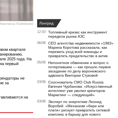
Лонгрид
 Анастасии Поздняковой
12:03
Топливный кризис как инструмент
передела рынка АЗС
06/08
CEO агентства недвижимости «1983»
Марина Коротова рассказала, как
рвом квартале
пережить уход всей команды и
ланированию,
превратить предательство в актив
ле 2025 года. На
05/08
Непонятное обвинение и вопрос о
 на первый
потерпевшем — как прошло первое
заседание по делу воронежского
адвоката Виктории Стуковой
Арендаторы не
03/08
Сооснователь CMO Club Russia
ие за
Евгения Чурбанова: «Искусственный
интеллект уже уволил креаторов.
Маркетинг — следующий»
тавливаются на
03/08
Эксперт по энергетике Леонид
Воробей: «Механизм «бери или
плати» рискует превратить сетевой
комплекс в барьер для нового