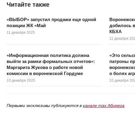
Читайте также
«ВЫБОР» запустил продажи еще одной
Воронежск
позиции ЖК «Май
добилось в
КБХА
11 декабря 2025
11 декабря 20
«Информационная политика должна
«Это сельс
выйти за рамки формальных отчетов»:
патроны п
Маргарита Жукова о работе новой
воронежск
комиссии в воронежской Гордуме
о болях аг
10 декабря 2025
10 декабря 20
Первыми эксклюзивы публикуются в
канале max Абирега