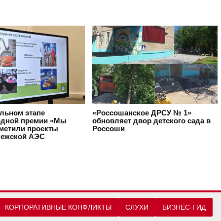
альном этапе
«Россошанское ДРСУ № 1»
дной премии «Мы
обновляет двор детского сада в
тметили проекты
Россоши
ежской АЭС
КОРПОРАТИВНЫЕ КОНФЛИКТЫ
СЛУХИ
БИЗНЕС-ГИД