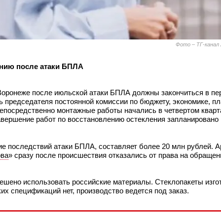
Фото – ТГ-канал
ению после атаки БПЛА
Воронеже после июльской атаки БПЛА должны закончиться в пе
ль председателя постоянной комиссии по бюджету, экономике, п
Непосредственно монтажные работы начались в четвертом кварта
вершение работ по восстановлению остекления запланировано
е последствий атаки БПЛА, составляет более 20 млн рублей. 
ова
» сразу после происшествия отказались от права на обращен
ешено использовать российские материалы. Стеклопакеты изго
их спецификаций нет, производство ведется под заказ.