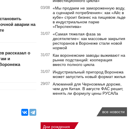
инвестиционного цикла»
03/08
«Мы продаем не замороженную воду,
а сценарий потребления»: как «Айс в
кубе» строит бизнес на пищевом льде
становить
в индустриальном парке
ночной аварии на
«Перспектива»
те
31/07
«Самая тяжелая фаза за
десятилетие»: как массовые закрытия
ресторанов в Воронеже стали новой
нормой
в рассказал о
31/07
Как воронежские заводы выживают на
гам и
рынке подстанций: кооперация
 Воронежа
вместо полного цикла
31/07
Индустриальный пригород Воронежа
может запустить новый формат жилья
29/07
Алюминий для Черноземья дороже,
чем для Китая. В августе ФАС решит,
менять ли формулу цены РУСАЛа
все новости
Дни рождения