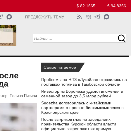
$ 82.1665
€ 94.8366
ПРЕДЛОЖИТЬ ТЕМУ
Самое читаемое
после
Проблемы на НПЗ «Лукойла» отразились на
да
поставках топлива в Тамбовской области
Инвестор из Воронежа удвоил вложения в
семенной завод до 3,5 млрд рублей
втор:
Полина Писчая
Segezha договорилась с китайскими
партнерами о проекте биохимкомплекса в
Красноярском крае
После выкриков глав на заседаниях
правительства Курской области власти
официально закрепляют их прямую