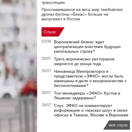
трансляцию
Прославившиеся на весь мир тамбовские
дроны-батоны «Бекас» больше не
выпускают в России
Слухи
03/08
Воронежский бизнес ждет
централизации властями будущих
капитальных строек?
30/07
Треть воронежских ресторанов
закроется до конца года
30/07
Чиновница Минпромторга и
представители «ЭФКО» могли быть
замешаны в деле о мошенничестве с
беспилотниками?
30/07
Топ-менеджеры «ЭФКО» Кустов и
Ляшенко задержаны?
28/07
Слух: ЭФКО не комментирует
информацию о «масках-шоу» в своих
офисах в Тамани, Москве и Воронеже
все слухи