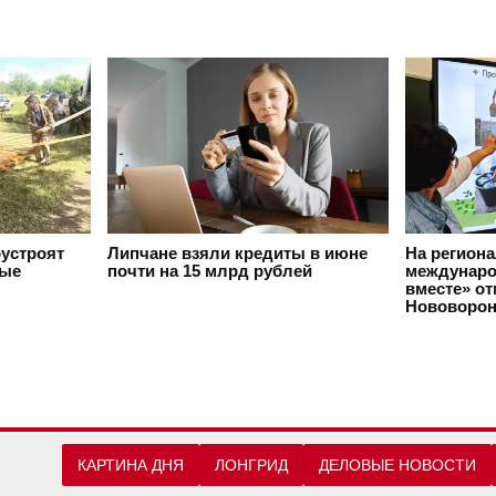
оустроят
Липчане взяли кредиты в июне
На регион
вые
почти на 15 млрд рублей
междунаро
вместе» о
Нововорон
КАРТИНА ДНЯ
ЛОНГРИД
ДЕЛОВЫЕ НОВОСТИ