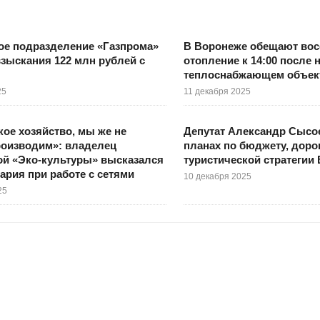
ое подразделение «Газпрома»
В Воронеже обещают вос
зыскания 122 млн рублей с
отопление к 14:00 после 
теплоснабжающем объек
25
11 декабря 2025
кое хозяйство, мы же не
Депутат Александр Сысое
роизводим»: владелец
планах по бюджету, доро
ой «Эко-культуры» высказался
туристической стратегии
рария при работе с сетями
10 декабря 2025
25